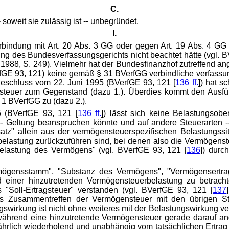
C.
oweit sie zulässig ist -- unbegründet.
I.
erbindung mit Art. 20 Abs. 3 GG oder gegen Art. 19 Abs. 4 GG
g des Bundesverfassungsgerichts nicht beachtet hätte (vgl. B
 1988, S. 249). Vielmehr hat der Bundesfinanzhof zutreffend
GE 93, 121) keine gemäß § 31 BVerfGG verbindliche verfassun
schluss vom 22. Juni 1995 (BVerfGE 93, 121 [
136 ff.
]) hat s
teuer zum Gegenstand (dazu 1.). Überdies kommt den Ausfü
1 BVerfGG zu (dazu 2.).
 (BVerfGE 93, 121 [
136 ff.
]) lässt sich keine Belastungsob
r -- Geltung beanspruchen könnte und auf andere Steuerarten 
atz" allein aus der vermögensteuerspezifischen Belastungssit
elastung zurückzuführen sind, bei denen also die Vermögensteu
belastung des Vermögens" (vgl. BVerfGE 93, 121 [
136
]) durc
mögensstamm", "Substanz des Vermögens", "Vermögensertrag"
 einer hinzutretenden Vermögensteuerbelastung zu betracht
 "Soll-Ertragsteuer" verstanden (vgl. BVerfGE 93, 121 [
137
es Zusammentreffen der Vermögensteuer mit den übrigen St
swirkung ist nicht ohne weiteres mit der Belastungswirkung v
während eine hinzutretende Vermögensteuer gerade darauf ange
rlich wiederholend und unabhängig vom tatsächlichen Ertrag