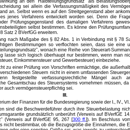
swirkung an den "Halbteilungsgrundsatz" als Belastungsobe
tscheidung sei allein die Verfassungsmäßigkeit des Vermög
and an. Selbst wenn es auf den Streitgegenstand aber ankomm
ndes jenes Verfahrens entwickelt worden sei. Denn die Fr
- oder Prüfungsgegenstand des damaligen Verfahrens gewe
nsbeteiligten selbst bestimmen. Es könne den Prüfungsumfa
8 Satz 2 BVerfGG erweitern.
ng nach Maßgabe des § 82 Abs. 1 in Verbindung mit § 78 Sat
chtigen Bestimmungen so verflochten seien, dass sie eine un
bteilungsgrundsatz", wonach eine Reihe von Steuerart-Summand
ung lasse sich logisch überhaupt nur bestimmen, wenn man ni
ensteuer, Einkommensteuer und Gewerbesteuer) einbeziehe.
ht zu einer Prüfung von Vorschriften ermächtige, die außerhal
 die verschiedenen Steuern nicht in einem umfassenden Steuerge
n festgestellte verfassungsrechtliche Mängel auch an
iche Gesamtschau des Steuersystems vornehmen müssen, da a
er auch vermögensteuerpflichtig sei.
III.
um der Finanzen für die Bundesregierung sowie der I., IV., V
 sind die Beschwerdeführer durch ihre Steuerbelastung nicht 
tumsgarantie grundsätzlich unberührt (Verweis auf BVerfGE 14,
z" (Verweis auf BVerfGE 95, 267 [
300 ff.
]). Im Beschluss vo
ts nicht bestimmbar, ob die Bezugsgröße die Einnahmen, die E
en oder eine sonstige Größe sei, was jeweils zu unterschied