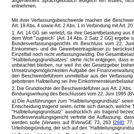
allge
meinem Sprachgebrauch lediglich ein finales, nic
entnehmen.
Mit ihrer Verfassungsbeschwerde machen die Beschwerdef
Art. 19 Abs. 4 sowie Art. 2 Abs. 1 in Verbindung mit Art. 2
1. Art. 14 GG sei verletzt, da ihre Gesamtbelastung a
dem Wort "zugleich" (Art. 14 Abs. 2 Satz 2 GG) ergebe s
Bundesverfassungsgerichts im Beschluss vom 22. Jun
Einkommen- und die Gewerbeertragsteuer zu berücksicht
Einzelfall noch nicht verfassungswidrig. Die Gesamtbela
"Halbteilungsgrundsatzes" stehe nicht entgegen, dass es
unbeachtet bleiben, nur weil ihn der Gesetzgeber bishe
Umsetzungsmöglichkeiten Aufgabe der Finanzverwaltung 
den Beschwerdeführern unmittelbar aus der Verfassung 
gebotenen Halbteilung sei ihre Einkommensteuerbelastun
2. Die Grundrechte der Beschwerdeführer aus Art. 2 Abs. 
Bindungswirkung des Beschlusses vom 22. Juni 1995 (BVe
a) Die Ausführungen zum "Halbteilungsgrundsatz" seien
Entscheidung tragend seien, richte sich danach, welche
"Halbteilungsgrundsatz" ausdrücklich als tragend bezei
Bundesverwaltungsgericht vertrete die Auffassung, da
werden solle (Verweis auf BVerwGE 73, 263 [
268
]; 77
Urteilsbegründung, der sich auf den "Halbteilungsgrundsa