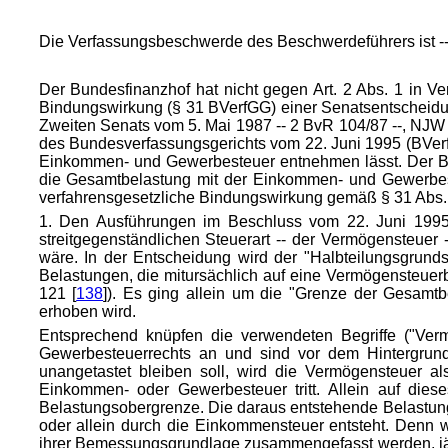
Die Verfassungsbeschwerde des Beschwerdeführers ist -- s
Der Bundesfinanzhof hat nicht gegen Art. 2 Abs. 1 in V
Bindungswirkung (§ 31 BVerfGG) einer Senatsentscheidun
Zweiten Senats vom 5. Mai 1987 -- 2 BvR 104/87 --, NJW
des Bundesverfassungsgerichts vom 22. Juni 1995 (BVerf
Einkommen- und Gewerbesteuer entnehmen lässt. Der Be
die Gesamtbelastung mit der Einkommen- und Gewerbes
verfahrensgesetzliche Bindungswirkung gemäß § 31 Abs. 
1. Den Ausführungen im Beschluss vom 22. Juni 1995
streitgegenständlichen Steuerart -- der Vermögensteue
wäre. In der Entscheidung wird der "Halbteilungsgrunds
Belastungen, die mitursächlich auf eine Vermögensteuerb
121 [
138
]). Es ging allein um die "Grenze der Gesamt
erhoben wird.
Entsprechend knüpfen die verwendeten Begriffe ("Ver
Gewerbesteuerrechts an und sind vor dem Hintergrund
unangetastet bleiben soll, wird die Vermögensteuer als
Einkommen- oder Gewerbesteuer tritt. Allein auf dies
Belastungsobergrenze. Die daraus entstehende Belastung
oder allein durch die Einkommensteuer entsteht. Denn 
ihrer Bemessungsgrundlage zusammengefasst werden, jäh