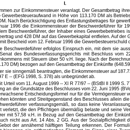
I.
ammen zur Einkommensteuer veranlagt. Der Gesamtbetrag ihrer 
rde Gewerbesteueraufwand in Höhe von 113.170 DM als Betrie
M. Nach Berücksichtigung des Entlastungsbetrages für gewerb
uar 1996 die Einkommensteuer der Beschwerdeführer für 199
m Beschwerdeführer, der Inhaber eines Gewerbebetriebes ist
rtrag und 428 DM auf das Gewerbekapital entfielen. Auf der 
 mit Bescheid vom 12. Februar 1996 die Gewerbesteuerschuld 
Beschwerdeführer erfolglos Einspruch ein, mit dem sie aus
enat des Bundesverfassungsgerichts mit Beschluss vom 22
inkommens mit Steuern über 50 v.H. liege. Nach der Berechnu
170 DM) bezogen auf den Gesamtbetrag der Einkünfte (648.59
der sie sinngemäß beantragten, die Einkommensteuer auf 187.7
7 E -- (EFG 1998, S. 378) als unbegründet ab.
 Urteil vom 11. August 1999 -- XI R 77/97 -- (BStBl II 1999 S. 
ng an die Grundsätze des Beschlusses vom 22. Juni 1995 (BVe
 erwachsene Entscheidungsformel nur für die Vermögensteuer v
iehen könnten und Streitgegenstand des Beschlusses allein di
chwerdeführer verfassungsgemäß, so dass keine Veranlassung 
ht verletzt, die den Pflichtigen übermäßig belaste und seine 
rer mit 57,58 v.H. in Bezug auf den Gesamtbetrag der Einkünf
ch nicht aus Art. 14 Abs. 2 GG. Aus der Sozialpflichtigkeit 
 Gebot der annähernd hälftigen Teilung erkennen. Der Formu