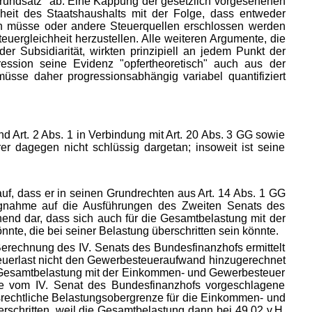
grundsatz" ab. Eine Kappung der gesetzlich vorgesehenen
heit des Staatshaushalts mit der
Folge, dass entweder
en müsse oder andere Steuerquellen erschlossen werden
ergleichheit herzustellen. Alle weiteren Argumente, die
er Subsidiarität, wirkten prinzipiell an jedem Punkt der
ression seine Evidenz "opfertheoretisch" auch aus der
müsse daher progressionsabhängig variabel quantifiziert
d Art. 2 Abs. 1 in Verbindung mit Art. 20 Abs. 3 GG sowie
er dagegen nicht schlüssig dargetan; insoweit ist seine
f, dass er in seinen Grundrechten aus Art. 14 Abs. 1 GG
zugnahme auf die Ausführungen des Zweiten Senats des
chend dar, dass sich auch für die Gesamtbelastung mit der
te, die bei seiner Belastung überschritten sein könnte.
erechnung des IV. Senats des Bundesfinanzhofs ermittelt
euerlast nicht den Gewerbesteueraufwand hinzugerechnet
e Gesamtbelastung mit der Einkommen- und Gewerbesteuer
die vom IV. Senat des Bundesfinanzhofs vorgeschlagene
rechtliche Belastungsobergrenze für die Einkommen- und
chritten, weil die Gesamtbelastung dann bei 49,02 v.H.