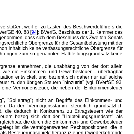
 verstoßen, weil er zu Lasten des Beschwerdeführers die
VerfGE 40, 88 [
94
]; BVerfG, Beschluss der 1. Kammer des
 angenommen, dass sich dem Beschluss des Zweiten Senats
gsrechtliche Obergrenze für die Gesamtbelastung mit der
chon inhaltlich keine verfassungsrechtliche Obergrenze für
hrungen zum so genannten Halbteilungsgrundsatz keine
ergrenze entnehmen, die unabhängig von der dort allein
-- wie die Einkommen- und Gewerbesteuer -- übertragbar
uation entwickelt und bezieht sich daher nur auf solche
er zu den übrigen Steuern "hinzutritt" (vgl. BVerfGE 93,
h eine Vermögensteuer, die neben der Einkommensteuer
, "Sollertrag") nicht an Begriffe des Einkommen- und
en: Da der "Vermögensstamm" steuerlich grundsätzlich
]), die dadurch in Konkurrenz zu Ertragsteuern wie der
euern bezog sich dort der "Halbteilungsgrundsatz" als
ergleichbar, die durch die Einkommen- und Gewerbesteuer
legt ist, die vermögenswerten Rechtspositionen, die in
 als Besteuerungsobjekt heranzuziehen ("wiederkehrende