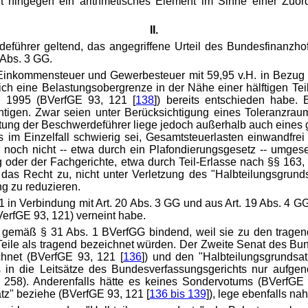
ht hingegen ein arithmetisches Element im Sinne einer Zuor
II.
ührer geltend, das angegriffene Urteil des Bundesfinanzhofs v
0 Abs. 3 GG.
us Einkommensteuer und Gewerbesteuer mit 59,95 v.H. in Bezu
ich eine Belastungsobergrenze in der Nähe einer hälftigen Tei
i 1995 (BVerfGE 93, 121 [
138
]) bereits entschieden habe.
igen. Zwar seien unter Berücksichtigung eines Toleranzrau
stung der Beschwerdeführer liege jedoch außerhalb auch eines
 im Einzelfall schwierig sei, Gesamtsteuerlasten einwandfrei
r noch nicht -- etwa durch ein Plafondierungsgesetz -- umge
oder der Fachgerichte, etwa durch Teil-Erlasse nach §§ 163, 
das Recht zu, nicht unter Verletzung des "Halbteilungsgru
g zu reduzieren.
1 in Verbindung mit Art. 20 Abs. 3 GG und aus Art. 19 Abs. 4 G
rfGE 93, 121) verneint habe.
 gemäß § 31 Abs. 1 BVerfGG bindend, weil sie zu den trage
 Teile als tragend bezeichnet würden. Der Zweite Senat des B
chnet (BVerfGE 93, 121 [
136
]) und den "Halbteilungsgrundsa
ss in die Leitsätze des Bundesverfassungsgerichts nur aufg
, 258). Anderenfalls hätte es keines Sondervotums (BVerfGE
tz" beziehe (BVerfGE 93, 121 [
136 bis 139
]), lege ebenfalls na