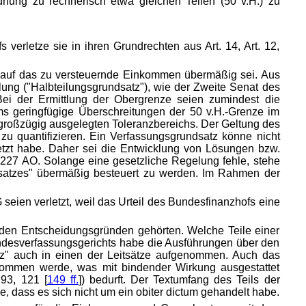
dnung zu rechnerisch etwa gleichen Teilen (50 v.H.) zu
erletze sie in ihren Grundrechten aus Art. 14, Art. 12,
g auf das zu versteuernde Einkommen übermäßig sei. Aus
lung ("Halbteilungsgrundsatz"), wie der Zweite Senat des
 Bei der Ermittlung der Obergrenze seien zumindest die
ms geringfügige Überschreitungen der 50 v.H.-Grenze im
 großzügig ausgelegten Toleranzbereichs. Der Geltung des
 zu quantifizieren. Ein Verfassungsgrundsatz könne nicht
setzt habe. Daher sei die Entwicklung von Lösungen bzw.
227 AO. Solange eine gesetzliche Regelung fehle, stehe
ndsatzes" übermäßig besteuert zu werden. Im Rahmen der
G seien
verletzt, weil das Urteil des Bundesfinanzhofs eine
nden Entscheidungsgründen gehörten. Welche Teile einer
undesverfassungsgerichts habe die Ausführungen über den
tz" auch in einen der Leitsätze aufgenommen. Auch das
enommen werde, was mit bindender Wirkung ausgestattet
 93, 121 [
149 ff.
]) bedurft. Der Textumfang des Teils der
he, dass es sich nicht um ein obiter dictum gehandelt habe.