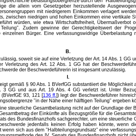
sungsrechtliche Belastungsobergrenze durch den "Halbteilungs
htige die allein vom Gesetzgeber herzustellende Ausgewogen
 Personengruppen mit niedrigerem Einkommen verlagert werd
s, zwischen niedrigen und hohen Einkommen eine vertikale Steu
eführt würden, wie etwa Wirtschaftsfreiheit, Übermaßverbot od
n Teilung". Zudem gewinne der Gerechtigkeitswert der Prog
die einzelnen Bürger. Eine verfassungswidrige Überbelastung 
B.
ssig, soweit sie auf eine Verletzung der Art. 14 Abs. 1 GG un
ner Verletzung des Art. 12 Abs. 1 GG hat der Beschwerdeführ
hwerde der Beschwerdeführerin ist insgesamt unzulässig.
I.
gt gemäß § 90 Abs. 1 BVerfGG substantiiert die Möglichkeit au
s. 3 GG und aus Art. 19 Abs. 4 GG verletzt ist. Unter Be
 (BVerfGE 93, 121 [
136 ff.
]) legt der Beschwerdeführer hinrei
obergrenze "in der Nähe einer hälftigen Teilung" ergeben könn
ine steuerliche Gesamtbelastung nicht auf der Grundlage der B
Gesamtbetrag der Einkünfte als Bezugsgröße für die Gesamtst
nats des Bundesfinanzhofs sachgerechter, um eine steuerlich
ngsbeschwerde jedenfalls keinen Erfolg haben könnte, wenn 
 wenn sich aus dem "Halbteilungsgrundsatz" eine verfassungs
nungsmethode des IV. Senats des Bundesfinanzhofs nicht übers