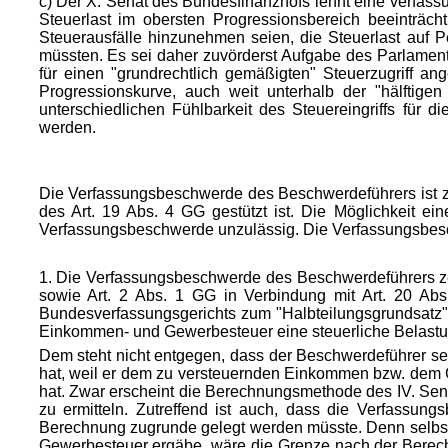
c) Der X. Senat des Bundesfinanzhofs lehnt eine verfas
Steuerlast im obersten Progressionsbereich beeinträc
Steuerausfälle hinzunehmen seien, die Steuerlast auf
müssten. Es sei daher zuvörderst Aufgabe des Parlament
für einen "grundrechtlich gemäßigten" Steuerzugriff ang
Progressionskurve, auch weit unterhalb der "hälftige
unterschiedlichen Fühlbarkeit des Steuereingriffs für 
werden.
Die Verfassungsbeschwerde des Beschwerdeführers ist zulä
des Art. 19 Abs. 4 GG gestützt ist. Die Möglichkeit ei
Verfassungsbeschwerde unzulässig. Die Verfassungsbesc
1. Die Verfassungsbeschwerde des Beschwerdeführers zei
sowie Art. 2 Abs. 1 GG in Verbindung mit Art. 20 Ab
Bundesverfassungsgerichts zum "Halbteilungsgrundsatz"
Einkommen- und Gewerbesteuer eine steuerliche Belastungs
Dem steht nicht entgegen, dass der Beschwerdeführer se
hat, weil er dem zu versteuernden Einkommen bzw. dem 
hat. Zwar erscheint die Berechnungsmethode des IV. Se
zu ermitteln. Zutreffend ist auch, dass die Verfassu
Berechnung zugrunde gelegt werden müsste. Denn selbst
Gewerbesteuer ergäbe, wäre die Grenze nach der Berech