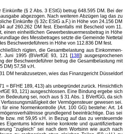
Einkünfte (§ 2 Abs. 3 EStG) betrug 648.595 DM. Bei der
bsausgabe abgezogen. Nach weiteren Abzügen lag das zu
liche Einkünfte (§ 32c EStG a.F.) in Höhe von 24.156 DM
4 auf 260.262 DM fest. Ebenfalls mit Bescheid vom 11.
, einen einheitlichen Gewerbesteuermessbetrag in Höhe
Grundlage des Messbetrages setzte die Gemeinde Nettetal
des Beschwerdeführers in Höhe von 112.836 DM fest.
schließlich rügten, die Gesamtbelastung aus Einkommen-
. Juni 1995 (BVerfGE 93, 121 [
138
]) ausgesprochenen
ng der Beschwerdeführer betrug die Gesamtbelastung mit
5 DM) 57,58 v.H.
31 DM herabzusetzen, wies das Finanzgericht Düsseldorf
771 = BFHE 189, 413) als unbegründet zurück. Hinsichtlich
rfGE 93, 121) ausgeschlossen. Eine Bindung ergebe sich
on Bedeutung sei, noch aus § 31 Abs. 1 BVerfGG, da sich
e Verfassungsmäßigkeit der Vermögensteuer gewesen sei.
für eine Normenkontrolle (Art. 100 GG) bestehe: Art. 14
Vermögensverhältnisse grundlegend beeinträchtige. Das sei
te bzw. mit 59,95 v.H. in Bezug auf das zu versteuernde
des Eigentums könne keine konkrete und quantifizierbare
lierung "zugleich" sei nach dem Wortsinn wie auch nach