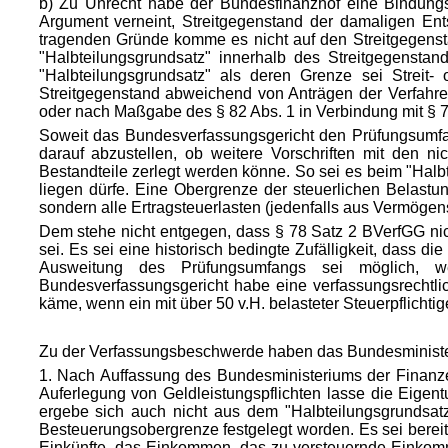
b) Zu Unrecht habe der Bundesfinanzhof eine Bindung
Argument verneint, Streitgegenstand der damaligen En
tragenden Gründe komme es nicht auf den Streitgegenst
"Halbteilungsgrundsatz" innerhalb des Streitgegensta
"Halbteilungsgrundsatz" als deren Grenze sei Streit
Streitgegenstand abweichend von Anträgen der Verfahre
oder nach Maßgabe des § 82 Abs. 1 in Verbindung mit § 7
Soweit das Bundesverfassungsgericht den Prüfungsumfa
darauf abzustellen, ob weitere Vorschriften mit den ni
Bestandteile zerlegt werden könne. So sei es beim "Hal
liegen dürfe. Eine Obergrenze der steuerlichen Belast
sondern alle Ertragsteuerlasten (jedenfalls aus Vermög
Dem stehe nicht entgegen, dass § 78 Satz 2 BVerfGG nic
sei. Es sei eine historisch bedingte Zufälligkeit, dass
Ausweitung des Prüfungsumfangs sei möglich, wen
Bundesverfassungsgericht habe eine verfassungsrechtl
käme, wenn ein mit über 50 v.H. belasteter Steuerpflichtig
Zu der Verfassungsbeschwerde haben das Bundesministeri
1. Nach Auffassung des Bundesministeriums der Finanzen
Auferlegung von Geldleistungspflichten lasse die Eigen
ergebe sich auch nicht aus dem "Halbtei
lungsgrundsat
Besteuerungsobergrenze festgelegt worden. Es sei berei
Einkünfte, das Einkommen, das zu versteuernde Einkomm