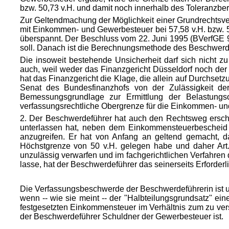
bzw. 50,73 v.H. und damit noch innerhalb des Toleranzber
Zur Geltendmachung der Möglichkeit einer Grundrechtsve
mit Einkommen- und Gewerbesteuer bei 57,58 v.H. bzw. 5
überspannt. Der Beschluss vom 22. Juni 1995 (BVerfGE 9
soll. Danach ist die Berechnungsmethode des Beschwerd
Die insoweit bestehende Unsicherheit darf sich nicht 
auch, weil weder das Finanzgericht Düsseldorf noch de
hat das Finanzgericht die Klage, die allein auf Durchsetzu
Senat des Bundesfinanzhofs von der Zulässigkeit d
Bemessungsgrundlage zur Ermittlung der Belastungso
verfassungsrechtliche Obergrenze für die Einkommen- und
2. Der Beschwerdeführer hat auch den Rechtsweg erschö
unterlassen hat, neben dem Einkommensteuerbescheid
anzugreifen. Er hat von Anfang an geltend gemacht, 
Höchstgrenze von 50 v.H. gelegen habe und daher Art.
unzulässig verwarfen und im fachgerichtlichen Verfahre
lasse, hat der Beschwerdeführer das seinerseits Erforder
Die Verfassungsbeschwerde der Beschwerdeführerin ist unz
wenn -- wie sie meint -- der "Halbteilungsgrundsatz" ei
festgesetzten Einkommensteuer im Verhältnis zum zu verst
der Beschwerdeführer Schuldner der Gewerbesteuer ist.