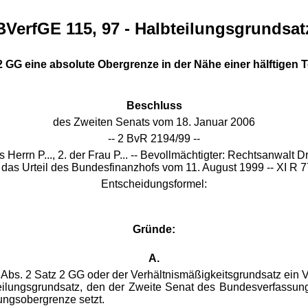
BVerfGE 115, 97 - Halbteilungsgrundsat
 2 GG eine absolute Obergrenze in der Nähe einer hälftigen 
Beschluss
des Zweiten Senats vom 18. Januar 2006
-- 2 BvR 2194/99 --
Herrn P..., 2. der Frau P... -- Bevollmächtigter: Rechtsanwalt
das Urteil des Bundesfinanzhofs vom 11. August 1999 -- XI R 77
Entscheidungsformel:
Gründe:
A.
14 Abs. 2 Satz 2 GG oder der Verhältnismäßigkeitsgrundsatz ein
lungsgrundsatz, den der Zweite Senat des Bundesverfassung
tungsobergrenze setzt.