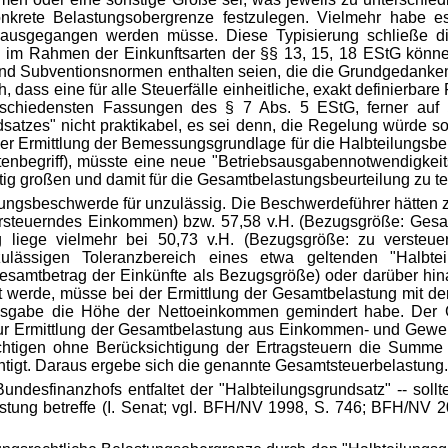
onkrete Belastungsobergrenze festzulegen. Vielmehr habe es
 ausgegangen werden müsse. Diese Typisierung schließe d
im Rahmen der Einkunftsarten der §§ 13, 15, 18 EStG könne n
- und Subventionsnormen enthalten seien, die die Grundgedanke
, dass eine für alle Steuerfälle einheitliche, exakt definierba
schiedensten Fassungen des § 7 Abs. 5 EStG, ferner auf §
zes" nicht praktikabel, es sei denn, die Regelung würde so gro
 der Ermittlung der Bemessungsgrundlage für die Halbteilungsb
riff), müsste eine neue "Betriebsausgabennotwendigkeitszensu
tig großen und damit für die Gesamtbelastungsbeurteilung zu 
ssungsbeschwerde für unzulässig. Die Beschwerdeführer hätten 
steuerndes Einkommen) bzw. 57,58 v.H. (Bezugsgröße: Gesam
g liege vielmehr bei 50,73 v.H. (Bezugsgröße: zu verste
lässigen Toleranzbereich eines etwa geltenden "Halbte
mtbetrag der Einkünfte als Bezugsgröße) oder darüber hinau
t werde, müsse bei der Ermittlung der Gesamtbelastung mit d
ausgabe die Höhe der Nettoeinkommen gemindert habe. De
r Ermittlung der Gesamtbelastung aus Einkommen- und Gewerbe
lichtigen ohne Berücksichtigung der Ertragsteuern die Summe 
htigt. Daraus ergebe sich die genannte Gesamtsteuerbelastung.
desfinanzhofs entfaltet der "Halbteilungsgrundsatz" -- sollte
tung betreffe (I. Senat; vgl. BFH/NV 1998, S. 746; BFH/NV 200