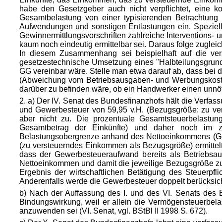
habe den Gesetzgeber auch nicht verpflichtet, eine k
Gesamtbelastung von einer typisierenden Betrachtung
Aufwendungen und sonstigen Entlastungen ein. Speziell 
Gewinnermittlungsvorschriften zahlreiche Interventions
kaum noch eindeutig ermittelbar sei. Daraus folge zugleich
In diesem Zusammenhang sei beispielhaft auf die ver
gesetzestechnische Umsetzung eines "Halbteilungsgrundsat
GG vereinbar wäre. Stelle man etwa darauf ab, dass bei
(Abweichung vom Betriebsausgaben- und Werbungskostenbeg
darüber zu befinden wäre, ob ein Handwerker einen unnö
2. a) Der IV. Senat des Bundesfinanzhofs hält die Verfa
und Gewerbesteuer von 59,95 v.H. (Bezugsgröße: zu ver
aber nicht zu. Die prozentuale Gesamtsteuerbelastun
Gesamtbetrag der Einkünfte) und daher noch im zu
Belastungsobergrenze anhand des Nettoeinkommens (Gesa
(zu versteuerndes Einkommen als Bezugsgröße) ermittel
dass der Gewerbesteueraufwand bereits als Betriebs
Nettoeinkommen und damit die jeweilige Bezugsgröße zu
Ergebnis der wirtschaftlichen Betätigung des Steuerpf
Anderenfalls werde die Gewerbesteuer doppelt berücksic
b) Nach der Auffassung des I. und des VI. Senats des Bun
Bindungswirkung, weil er allein die Vermögensteuerbelas
anzuwenden sei (VI. Senat, vgl. BStBl II 1998 S. 672).