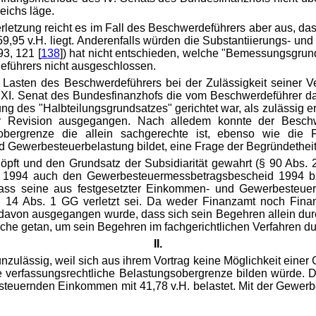
eichs läge.
rletzung reicht es im Fall des Beschwerdeführers aber aus, 
9,95 v.H. liegt. Anderenfalls würden die Substantiierungs- u
3, 121 [
138
]) hat nicht entschieden, welche "Bemessungsgrun
eführers nicht ausgeschlossen.
zu Lasten des Beschwerdeführers bei der Zulässigkeit seiner 
r XI. Senat des Bundesfinanzhofs die vom Beschwerdeführer d
ng des "Halbteilungsgrundsatzes" gerichtet war, als zulässig er
er Revision ausgegangen. Nach alledem konnte der Besch
bergrenze die allein sachgerechte ist, ebenso wie die F
 Gewerbesteuerbelastung bildet, eine Frage der Begründetheit
pft und den Grundsatz der Subsidiarität gewahrt (§ 90 Abs. 2
 1994 auch den Gewerbesteuermessbetragsbescheid 1994 b
dass seine aus festgesetzter Einkommen- und Gewerbesteuer
 14 Abs. 1 GG verletzt sei. Da weder Finanzamt noch Finan
n davon ausgegangen wurde, dass sich sein Begehren allein d
liche getan, um sein Begehren im fachgerichtlichen Verfahren d
II.
ulässig, weil sich aus ihrem Vortrag keine Möglichkeit einer G
ne verfassungsrechtliche Belastungsobergrenze bilden würde. Di
euernden Einkommen mit 41,78 v.H. belastet. Mit der Gewerbesteu