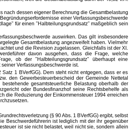
dass nach dessen eigener Berechnung die Gesamtbelastung
nd Begründungserfordernisse einer Verfassungsbeschwerde
dlage" für einen "Halbteilungsgrundsatz" maßgeblich sein
Verfassungsbeschwerde auswirken. Das gilt insbesondere
argelegte Gesamtbelastung angezweifelt haben. Vielmehr
achtet und die Revision zugelassen. Gleichfalls ist der XI.
werdeführer davon ausgehen, dass die Frage, welche
rage, ob der "Halbteilungsgrundsatz" überhaupt eine
 seiner Verfassungsbeschwerde ist.
 Satz 1 BVerfGG). Dem steht nicht entgegen, dass er es
zw. den Gewerbesteuerbescheid der Gemeinde Nettetal
 bestehende gesamtsteuerliche Belastung oberhalb der
zgericht oder Bundesfinanzhof seine Rechtsbehelfe als
urch die Reduzierung der Einkommensteuer 1994 erreichen
urchzusetzen.
rundrechtsverletzung (§ 90 Abs. 1 BVerfGG) ergibt, selbst
e Beschwerdeführerin ist lediglich mit der ihr gegenüber
er ist sie nicht belastet, weil nicht sie, sondern allein