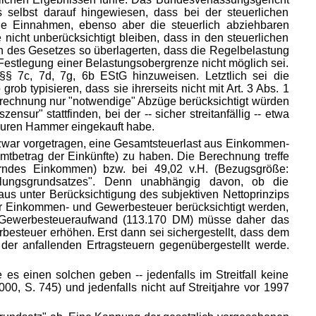
 selbst darauf hingewiesen, dass bei der steuerlichen
ie Einnahmen, ebenso aber die steuerlich abziehbaren
icht unberücksichtigt bleiben, dass in den steuerlichen
n des Gesetzes so überlagerten, dass die Regelbelastung
re Festlegung einer Belastungsobergrenze nicht möglich sei.
§ 7c, 7d, 7g, 6b EStG hinzuweisen. Letztlich sei die
b typisieren, dass sie ihrerseits nicht mit Art. 3 Abs. 1
erechnung nur "notwendige" Abzüge berücksichtigt würden
r" stattfinden, bei der -- sicher streitanfällig -- etwa
teuren Hammer eingekauft habe.
zwar vorge
tragen, eine Gesamtsteuerlast aus Einkommen-
tbetrag der Einkünfte) zu haben. Die Berechnung treffe
uerndes Einkommen) bzw. bei 49,02 v.H. (Bezugsgröße:
ilungsgrundsatzes". Denn unabhängig davon, ob die
s unter Berücksichtigung des subjektiven Nettoprinzips
er Einkommen- und Gewerbesteuer berücksichtigt werden,
r Gewerbesteueraufwand (113.170 DM) müsse daher das
steuer erhöhen. Erst dann sei sichergestellt, dass dem
der anfallenden Ertragsteuern gegenübergestellt werde.
 es einen solchen geben -- jedenfalls im Streitfall keine
0, S. 745) und jedenfalls nicht auf Streitjahre vor 1997