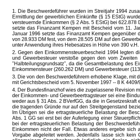
1. Die Beschwerdeführer wurden im Streitjahr 1994 zus
Ermittlung der gewerblichen Einkünfte (§ 15 EStG) wu
versteuernde Einkommen (§ 2 Abs. 5 EStG) bei 622.878 D
setzte das Finanzamt Kempen mit Bescheid vom 11. Jan
Januar 1996 setzte das Finanzamt Kempen gegenüber de
von 28.933 DM fest, von dem 28.505 DM auf den Gewerbee
unter Anwendung ihres Hebesatzes in Höhe von 390 v.H.
2. Gegen den Einkommensteuerbescheid 1994 legten die 
und Gewerbesteuer
verstoße gegen den vom Zweiten S
"Halbteilungsgrundsatz", da die Gesamtbelastung des E
Einkommensteuer (260.262 DM) und Gewerbesteuer (113.
3. Die von den Beschwerdeführern erhobene Klage, mit 
mit Gerichtsbescheid vom 5. November 1997 -- 8 K 4409/9
4. Der Bundesfinanzhof wies die zugelassene Revision mit
der Einkommen- und Gewerbeertragsteuer sei eine Bindu
weder aus § 31 Abs. 2 BVerfGG, da die in Gesetzeskraft
die tragenden Gründe nur auf den Streitgegenstand bez
Im Übrigen sei die ertragsteuerliche Belastung der Bes
Abs. 1 GG sei erst bei der Auferlegung einer Steuerpflic
bei der ertragsteuerlichen Belastung der Beschwerdefüh
Einkommen nicht der Fall. Etwas anderes ergebe sich au
Vorgabe abgeleitet werden. Jedenfalls lasse sich kein