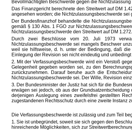
Bevollmächtigten Beschwerde gegen die Nichtzulassung der 
Das Finanzgericht berechnete den Streitwert auf DM 1.4
angesehen worden; die Nichtzulassungsbeschwerde sei 
Der Bundesfinanzhof behandelte die Nichtzulassungsbes
gemäß § 130 Abs. 1 FGO zur Nichtzulassungsbeschwerde 
Nichtzulassungsbeschwerde den Streitwert auf DM 1.272.-.
Durch zwei Beschlüsse vom 20. Juli 1973 verwarf
Nichtzulassungsbeschwerde sei mangels Beschwer unzuläs
weil sie hilfsweise, d. h. unter der Bedingung, daß di
Einlegung der Revision sei nicht eindeutig und unbedin
2. Mit der Verfassungsbeschwerde wird ein Verstoß geg
Gelegenheit gegeben worden sei, zu den Berechnungsgru
zurückzunehmen. Darauf beruhe auch die Entscheidun
Nichtzulassungsbeschwerde sei. Der Wille, Revision einz
3. Der Bundesminister der Justiz hat sich für die Bundesr
erwägen sei jedoch, ob aus der Grundsatzentscheidung 
derjenigen Auslegung eines zweifelsfrei gestellten R
zugestandenen Rechtsschutz durch eine zweite Instanz 
Die Verfassungsbeschwerde ist zulässig und zum Teil beg
1. Sie ist unbegründet, soweit sie sich gegen den Besch
hinreichende Möglichkeiten, sich zur Streitwertberechnun