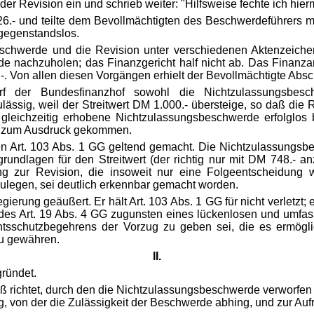
Revision ein und schrieb weiter: "Hilfsweise fechte ich hiermit.
26.- und teilte dem Bevollmächtigten des Beschwerdeführers mi
gegenstandslos.
chwerde und die Revision unter verschiedenen Aktenzeichen
nachzuholen; das Finanzgericht half nicht ab. Das Finanza
 Von allen diesen Vorgängen erhielt der Bevollmächtigte Absch
 der Bundesfinanzhof sowohl die Nichtzulassungsbesc
sig, weil der Streitwert DM 1.000.- übersteige, so daß die Re
e gleichzeitig erhobene Nichtzulassungsbeschwerde erfolglos 
gt zum Ausdruck gekommen.
en Art. 103 Abs. 1 GG geltend gemacht. Die Nichtzulassungs
ndlagen für den Streitwert (der richtig nur mit DM 748.- 
g zur Revision, die insoweit nur eine Folgeentscheidung 
ulegen, sei deutlich erkennbar gemacht worden.
egierung geäußert. Er hält Art. 103 Abs. 1 GG für nicht verletz
des Art. 19 Abs. 4 GG zugunsten eines lückenlosen und umfass
echtsschutzbegehrens der Vorzug zu geben sei, die es ermög
zu gewähren.
II.
ründet.
luß richtet, durch den die Nichtzulassungsbeschwerde verworfen
g, von der die Zulässigkeit der Beschwerde abhing, und zur Au