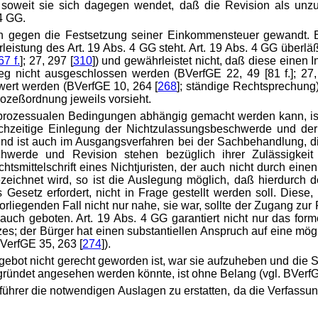
soweit sie sich dagegen wendet, daß die Revision als unzul
4 GG.
n gegen die Festsetzung seiner Einkommensteuer gewandt. Er
leistung des Art. 19 Abs. 4 GG steht. Art. 19 Abs. 4 GG überl
67 f.
]; 27, 297 [
310
]) und gewährleistet nicht, daß diese einen 
weg nicht ausgeschlossen werden (BVerfGE 22, 49
[81 f.]; 2
wert werden (BVerfGE 10, 264 [
268
]; ständige Rechtsprechung)
rozeßordnung jeweils vorsieht.
rprozessualen Bedingungen abhängig gemacht werden kann, ist
chzeitige Einlegung der Nichtzulassungsbeschwerde und der 
) und ist auch im Ausgangsverfahren bei der Sachbehandlung, d
chwerde und Revision stehen bezüglich ihrer Zulässigkeit
tsmittelschrift eines Nichtjuristen, der auch nicht durch einen
bezeichnet wird, so ist die Auslegung möglich, daß hierdurch
s Gesetz erfordert, nicht in Frage gestellt werden soll. Dies
rliegenden Fall nicht nur nahe, sie war, sollte der Zugang zur
auch geboten. Art. 19 Abs. 4 GG garantiert nicht nur das forme
es; der Bürger hat einen substantiellen Anspruch auf eine mögl
VerfGE 35, 263 [
274
]).
gebot nicht gerecht geworden ist, war sie aufzuheben und die
ründet angesehen werden könnte, ist ohne Belang (vgl. BVerfG
hrer die notwendigen Auslagen zu erstatten, da die Verfassun