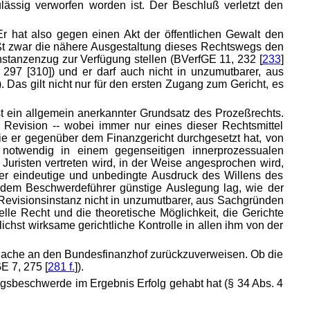
ässig verworfen worden ist. Der Beschluß verletzt den
 hat also gegen einen Akt der öffentlichen Gewalt den
äßt zwar die nähere Ausgestaltung dieses Rechtswegs den
Instanzenzug zur Verfügung stellen (BVerfGE 11, 232 [
233
]
7, 297 [310]) und er darf auch nicht in unzumutbarer, aus
. Das gilt nicht nur für den ersten Zugang zum Gericht, es
 ein allgemein anerkannter Grundsatz des Prozeßrechts.
Revision -- wobei immer nur eines dieser Rechtsmittel
ie er gegenüber dem Finanzgericht durchgesetzt hat, von
 notwendig in einem gegenseitigen innerprozessualen
 Juristen vertreten wird, in der Weise angesprochen wird,
 der eindeutige und unbedingte Ausdruck des Willens des
e, dem Beschwerdeführer günstige Auslegung lag, wie der
 Revisionsinstanz nicht in unzumutbarer, aus Sachgründen
lle Recht und die theoretische Möglichkeit, die Gerichte
ichst wirksame gerichtliche Kontrolle in allen ihm von der
 Sache an den Bundesfinanzhof zurückzuverweisen. Ob die
E 7, 275 [
281 f.
]).
gsbeschwerde im Ergebnis Erfolg gehabt hat (§ 34 Abs. 4