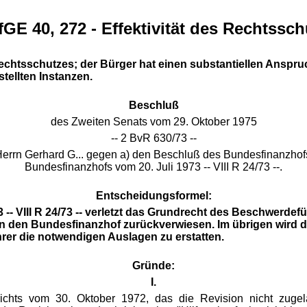
GE 40, 272 - Effektivität des Rechtssc
 Rechtsschutzes; der Bürger hat einen substantiellen Anspru
tellten Instanzen.
Beschluß
des Zweiten Senats vom 29. Oktober 1975
-- 2 BvR 630/73 --
rn Gerhard G... gegen a) den Beschluß des Bundesfinanzhofs v
Bundesfinanzhofs vom 20. Juli 1973 -- VIII R 24/73 --.
Entscheidungsformel:
- VIII R 24/73 -- verletzt das Grundrecht des Beschwerdefüh
an den Bundesfinanzhof zurückverwiesen. Im übrigen wird
r die notwendigen Auslagen zu erstatten.
Gründe:
I.
ichts vom 30. Oktober 1972, das die Revision nicht zugela