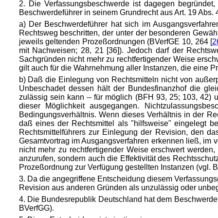
2. Die Verfassungsbeschwerde ist dagegen begründet, 
Beschwerdeführer in seinem Grundrecht aus Art. 19 Abs. 
a) Der Beschwerdeführer hat sich im Ausgangsverfahre
Rechtsweg beschritten, der unter der besonderen Gewähr
jeweils geltenden Prozeßordnungen (BVerfGE 10, 264 [
2
mit Nachweisen; 28, 21 [36]). Jedoch darf der Rechts
Sachgründen nicht mehr zu rechtfertigender Weise ersch
gilt auch für die Wahrnehmung aller Instanzen, die eine P
b) Daß die Einlegung von Rechtsmitteln nicht von auße
Unbeschadet dessen hält der Bundesfinanzhof die glei
zulässig sein kann -- für möglich (BFH 93, 25; 103, 42
dieser Möglichkeit ausgegangen. Nichtzulassungsbes
Bedingungsverhältnis. Wenn dieses Verhältnis in der Rech
daß eines der Rechtsmittel als "hilfsweise" eingelegt 
Rechtsmittelführers zur Einlegung der Revision, den da
Gesamtvortrag im Ausgangsverfahren erkennen ließ, im vo
nicht mehr zu rechtfertigender Weise erschwert werden, 
anzurufen, sondern auch die Effektivität des Rechtsschutz
Prozeßordnung zur Verfügung gestellten Instanzen (vgl. B
3. Da die angegriffene Entscheidung diesem Verfassungs
Revision aus anderen Gründen als unzulässig oder unbeg
4. Die Bundesrepublik Deutschland hat dem Beschwerdefü
BVerfGG).