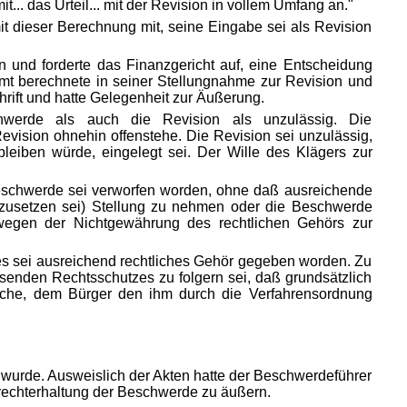
.. das Urteil... mit der Revision in vollem Umfang an."
t dieser Berechnung mit, seine Eingabe sei als Revision
 und forderte das Finanzgericht auf, eine Entscheidung
mt berechnete in seiner Stellungnahme zur Revision und
rift und hatte Gelegenheit zur Äußerung.
hwerde als auch die Revision als unzulässig. Die
vision ohnehin offenstehe. Die Revision sei unzulässig,
bleiben würde, eingelegt sei. Der Wille des Klägers zur
beschwerde sei verworfen worden, ohne daß ausreichende
anzusetzen sei) Stellung zu nehmen oder die Beschwerde
wegen der Nichtgewährung des rechtlichen
Gehörs zur
t; es sei ausreichend rechtliches Gehör gegeben worden. Zu
enden Rechtsschutzes zu folgern sei, daß grundsätzlich
liche, dem Bürger den ihm durch die Verfahrensordnung
 wurde. Ausweislich der Akten hatte der Beschwerdeführer
frechterhaltung der Beschwerde zu äußern.