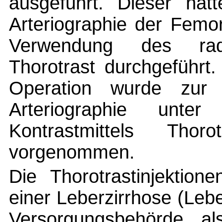
ausgeführt. Dieser hatt
Arteriographie der Femor
Verwendung des radio
Thorotrast durchgeführ
Operation wurde zur 
Arteriographie unte
Kontrastmittels Tho
vorgenommen.
Die Thorotrastinjektion
einer Leberzirrhose (Leb
Versorgungsbehörde al