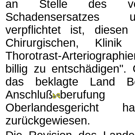
an Stelle des vo
Schadensersatzes 
verpflichtet ist, dies
Chirurgischen, Klin
Thorotrast-Arteriograph
billig zu entschädigen"
das beklagte Land B
Anschluß
berufun
Oberlandesgericht h
zurückgewiesen.