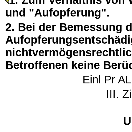
1. Zum Verhältnis von
und "Aufopferung".
2. Bei der Bemessung d
Aufopferungsentschäd
nichtvermögensrechtlic
Betroffenen keine Berü
Einl Pr A
III. Z
U