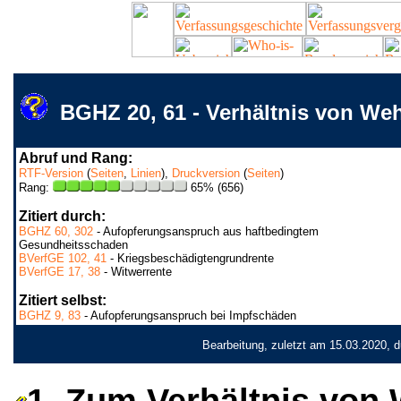
BGHZ 20, 61 - Verhältnis von We
Abruf und Rang:
RTF-Version
(
Seiten
,
Linien
),
Druckversion
(
Seiten
)
Rang:
65% (656)
Zitiert durch:
BGHZ 60, 302
- Aufopferungsanspruch aus haftbedingtem
Gesundheitsschaden
BVerfGE 102, 41
- Kriegsbeschädigtengrundrente
BVerfGE 17, 38
- Witwerrente
Zitiert selbst:
BGHZ 9, 83
- Aufopferungsanspruch bei Impfschäden
Bearbeitung, zuletzt am 15.03.2020, 