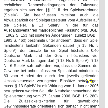
rechtlichen Rahmenbedingungen der Zulassung
ergeben sich aus den §§ 11 ff. der Spielverordnung
(SpielV). Sie beeinflussen mittelbar auch die
Abwälzbarkeit der Spielgerätesteuer vom Aufsteller auf
die Spieler. § 13 SpielV in der für das
Ausgangsverfahren maßgeblichen Fassung (vgl. BGBl
I 1962 S. 153 mit späteren Änderungen, zuletzt BGBl I
1993 S. 460) bestimmte unter anderem, dass ein Spiel
mindestens fünfzehn Sekunden dauert (§ 13 Nr. 3
SpielV), der Einsatz für ein Spiel höchstens 0,40
Deutsche Mark und der Gewinn höchstens vier
Deutsche Mark betragen darf (§ 13 Nr. 5 SpielV). § 13
Nr. 6 SpielV sah außerdem vor, dass die Summe der
Gewinne bei unbeeinflusstem Spielablauf mindestens
60 vom Hundert der durch den jeweils geltenden
Umsatzsteuersatz verringerten Einsätze betra
gen
muss. § 13 SpielV ist mit Wirkung vom 1. Januar 2006
neu gefasst worden (vgl. die Neubekanntmachung der
Spielverordnung vom 27. Januar 2006, BGBl I S. 280).
Die Zulässigkeitskriterien für gewerbliche
Gewinnspielgeräte orientieren sich danach nicht mehr