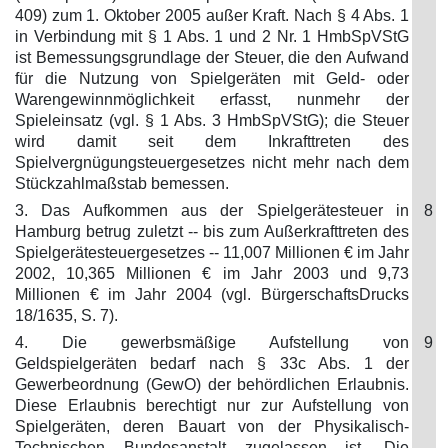
409) zum 1. Oktober 2005 außer Kraft. Nach § 4 Abs. 1
in Verbindung mit § 1 Abs. 1 und 2 Nr. 1 HmbSpVStG
ist Bemessungsgrundlage der Steuer, die den Aufwand
für die Nutzung von Spielgeräten mit Geld- oder
Warengewinnmöglichkeit erfasst, nunmehr der
Spieleinsatz (vgl. § 1 Abs. 3 HmbSpVStG); die Steuer
wird damit seit dem Inkrafttreten des
Spielvergnügungsteuergesetzes nicht mehr nach dem
Stückzahlmaßstab bemessen.
3. Das Aufkommen aus der Spielgerätesteuer in
8
Hamburg betrug zuletzt -- bis zum Außerkrafttreten des
Spielgerätesteuergesetzes -- 11,007 Millionen € im Jahr
2002, 10,365 Millionen € im Jahr 2003 und 9,73
Millionen € im Jahr 2004 (vgl. BürgerschaftsDrucks
18/1635, S. 7).
4. Die gewerbsmäßige Aufstellung von
9
Geldspielgeräten bedarf nach § 33c Abs. 1 der
Gewerbeordnung (GewO) der behördlichen Erlaubnis.
Diese Erlaubnis berechtigt nur zur Aufstellung von
Spielgeräten, deren Bauart von der Physikalisch-
Technischen Bundesanstalt zugelassen ist. Die