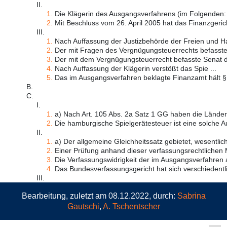
II.
1.
Die Klägerin des Ausgangsverfahrens (im Folgenden: 
2.
Mit Beschluss vom 26. April 2005 hat das Finanzgeric
III.
1.
Nach Auffassung der Justizbehörde der Freien und Ha
2.
Der mit Fragen des Vergnügungsteuerrechts befasste
3.
Der mit dem Vergnügungsteuerrecht befasste Senat d
4.
Nach Auffassung der Klägerin verstößt das Spie ...
5.
Das im Ausgangsverfahren beklagte Finanzamt hält § 
B.
C.
I.
1.
a) Nach Art. 105 Abs. 2a Satz 1 GG haben die Länder 
2.
Die hamburgische Spielgerätesteuer ist eine solche Au
II.
1.
a) Der allgemeine Gleichheitssatz gebietet, wesentlich
2.
Einer Prüfung anhand dieser verfassungsrechtlichen M
3.
Die Verfassungswidrigkeit der im Ausgangsverfahren a
4.
Das Bundesverfassungsgericht hat sich verschiedentlic
III.
Bearbeitung, zuletzt am 08.12.2022, durch:
Sabrina
Gautschi
,
A. Tschentscher