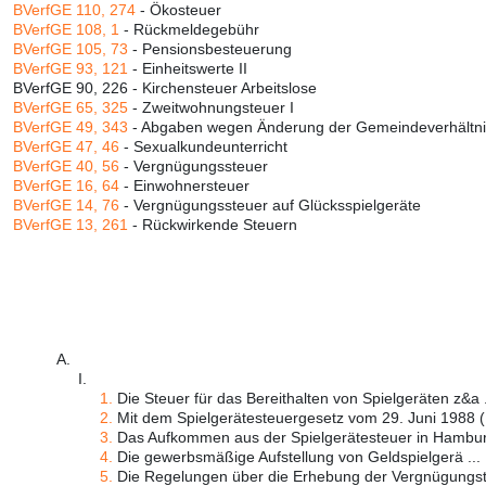
BVerfGE 110, 274
- Ökosteuer
BVerfGE 108, 1
- Rückmeldegebühr
BVerfGE 105, 73
- Pensionsbesteuerung
BVerfGE 93, 121
- Einheitswerte II
BVerfGE 90, 226 - Kirchensteuer Arbeitslose
BVerfGE 65, 325
- Zweitwohnungsteuer I
BVerfGE 49, 343
- Abgaben wegen Änderung der Gemeindeverhältn
BVerfGE 47, 46
- Sexualkundeunterricht
BVerfGE 40, 56
- Vergnügungssteuer
BVerfGE 16, 64
- Einwohnersteuer
BVerfGE 14, 76
- Vergnügungssteuer auf Glücksspielgeräte
BVerfGE 13, 261
- Rückwirkende Steuern
A.
I.
1.
Die Steuer für das Bereithalten von Spielgeräten z&a .
2.
Mit dem Spielgerätesteuergesetz vom 29. Juni 1988 
3.
Das Aufkommen aus der Spielgerätesteuer in Hamburg
4.
Die gewerbsmäßige Aufstellung von Geldspielgerä ...
5.
Die Regelungen über die Erhebung der Vergnügungste