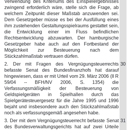
Verwendung des Kriteriums des Einspielergebnisses
zwingend erforderlich wäre, stelle sich die Frage, ab
welchem Zeitpunkt dieser Maßstab anzuwenden sei.
Dem Gesetzgeber müsse es bei der Ausfüllung eines
ihm zustehenden Gestaltungsspielraums gestattet sein,
die Entwicklung einer im Fluss befindlichen
Rechtsentwicklung abzuwarten. Der hamburgische
Gesetzgeber habe auch auf den Fortbestand der
Möglichkeit zur Besteuerung nach dem
Stückzahlmaßstab vertrauen dürfen.
2. Der mit Fragen des Vergnügungsteuerrechts
30
befasste Senat des Bundesfinanzhofs hat darauf
hingewiesen, dass er mit Urteil vom 29. März 2006 (II R
59/04 -- BFH/NV 2006, S. 1354) die
Verfassungsmäßigkeit der Besteuerung von
Geldspielgeräten in Spielhallen durch das
Spielgerätesteuergesetz für die Jahre 1995 und 1996
bejaht und insbesondere auch den Stückzahlmaßstab
noch als verfassungsgemäß angesehen habe.
3. Der mit dem Vergnügungsteuerrecht befasste Senat
31
des Bundesverwaltungsgerichts hat auf zwei Urteile