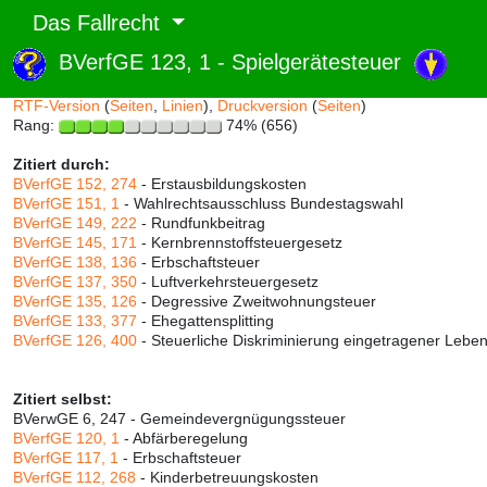
Das Fallrecht
BVerfGE 123, 1 - Spielgerätesteuer
Abruf und Rang:
RTF-Version
(
Seiten
,
Linien
),
Druckversion
(
Seiten
)
Rang:
74% (656)
Zitiert durch:
BVerfGE 152, 274
- Erstausbildungskosten
BVerfGE 151, 1
- Wahlrechtsausschluss Bundestagswahl
BVerfGE 149, 222
- Rundfunkbeitrag
BVerfGE 145, 171
- Kernbrennstoffsteuergesetz
BVerfGE 138, 136
- Erbschaftsteuer
BVerfGE 137, 350
- Luftverkehrsteuergesetz
BVerfGE 135, 126
- Degressive Zweitwohnungsteuer
BVerfGE 133, 377
- Ehegattensplitting
BVerfGE 126, 400
- Steuerliche Diskriminierung eingetragener Lebe
Zitiert selbst:
BVerwGE 6, 247 - Gemeindevergnügungssteuer
BVerfGE 120, 1
- Abfärberegelung
BVerfGE 117, 1
- Erbschaftsteuer
BVerfGE 112, 268
- Kinderbetreuungskosten