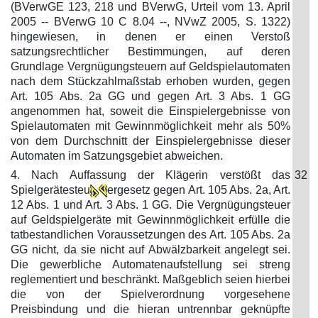
(BVerwGE 123, 218 und BVerwG, Urteil vom 13. April
2005 -- BVerwG 10 C 8.04 --, NVwZ 2005, S. 1322)
hingewiesen, in denen er einen Verstoß
satzungsrechtlicher Bestimmungen, auf deren
Grundlage Vergnügungsteuern auf Geldspielautomaten
nach dem Stückzahlmaßstab erhoben wurden, gegen
Art. 105 Abs. 2a GG und gegen Art. 3 Abs. 1 GG
angenommen hat, soweit die Einspielergebnisse von
Spielautomaten mit Gewinnmöglichkeit mehr als 50%
von dem Durchschnitt der Einspielergebnisse dieser
Automaten im Satzungsgebiet abweichen.
4. Nach Auffassung der Klägerin verstößt das
32
Spielgerätesteu
ergesetz gegen Art. 105 Abs. 2a, Art.
12 Abs. 1 und Art. 3 Abs. 1 GG. Die Vergnügungsteuer
auf Geldspielgeräte mit Gewinnmöglichkeit erfülle die
tatbestandlichen Voraussetzungen des Art. 105 Abs. 2a
GG nicht, da sie nicht auf Abwälzbarkeit angelegt sei.
Die gewerbliche Automatenaufstellung sei streng
reglementiert und beschränkt. Maßgeblich seien hierbei
die von der Spielverordnung vorgesehene
Preisbindung und die hieran untrennbar geknüpfte