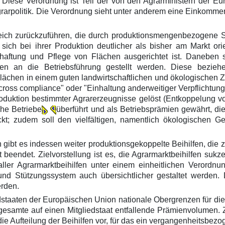
Diese Verordnung ist Teil der von den Agrarministern der E
olitik. Die Verordnung sieht unter anderem eine Einkommenss
ereich zurückzuführen, die durch produktionsmengenbezogene 
 sich bei ihrer Produktion deutlicher als bisher am Markt o
chaftung und Pflege von Flächen ausgerichtet ist. Daneben
an die Betriebsführung gestellt werden. Diese beziehen 
Flächen in einem guten landwirtschaftlichen und ökologischen 
ross compliance" oder "Einhaltung anderweitiger Verpflichtunge
Produktion bestimmter Agrarerzeugnisse gelöst (Entkoppelung vo
che Betriebe
überführt und als Betriebsprämien gewährt, di
kt; zudem soll den vielfältigen, namentlich ökologischen 
gibt es indessen weiter produktionsgekoppelte Beihilfen, die 
 beendet. Zielvorstellung ist es, die Agrarmarktbeihilfen su
er Agrarmarktbeihilfen unter einem einheitlichen Verordnu
nd Stützungssystem auch übersichtlicher gestaltet werden. 
erden.
dstaaten der Europäischen Union nationale Obergrenzen für die 
gesamte auf einen Mitgliedstaat entfallende Prämienvolumen.
die Aufteilung der Beihilfen vor, für das ein vergangenheitsbez