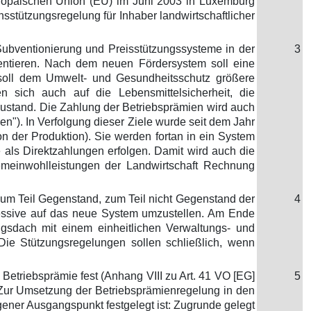
uropäischen Union (EU) im Juni 2003 in Luxemburg
tützungsregelung für Inhaber landwirtschaftlicher
Subventionierung und Preisstützungssysteme in der
3
rientieren. Nach dem neuen Fördersystem soll eine
 soll dem Umwelt- und Gesundheitsschutz größere
sich auch auf die Lebensmittelsicherheit, die
Zustand. Die Zahlung der Betriebsprämien wird auch
n"). In Verfolgung dieser Ziele wurde seit dem Jahr
n der Produktion). Sie werden fortan in ein System
e als Direktzahlungen erfolgen. Damit wird auch die
Gemeinwohlleistungen der Landwirtschaft Rechnung
zum Teil Gegenstand, zum Teil nicht Gegenstand der
4
kzessive auf das neue System umzustellen. Am Ende
ngsdach mit einem einheitlichen Verwaltungs- und
Die Stützungsregelungen sollen schließlich, wenn
Betriebsprämie fest (Anhang VIII zu Art. 41 VO [EG]
5
 Zur Umsetzung der Betriebsprämienregelung in den
ogener Ausgangspunkt festgelegt ist: Zugrunde gelegt