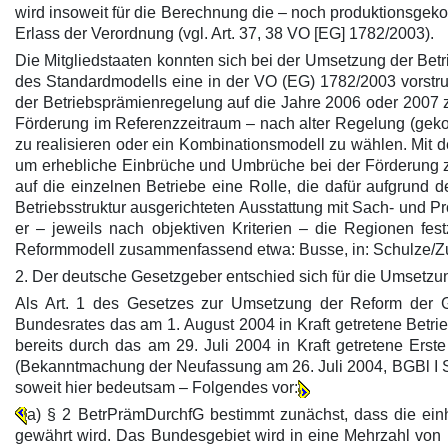
wird insoweit für die Berechnung die – noch produktionsgek
Erlass der Verordnung (vgl. Art. 37, 38 VO [EG] 1782/2003).
Die Mitgliedstaaten konnten sich bei der Umsetzung der Bet
des Standardmodells eine in der VO (EG) 1782/2003 vorstru
der Betriebsprämienregelung auf die Jahre 2006 oder 2007
Förderung im Referenzzeitraum – nach alter Regelung (gekopp
zu realisieren oder ein Kombinationsmodell zu wählen. Mit
um erhebliche Einbrüche und Umbrüche bei der Förderung zu
auf die einzelnen Betriebe eine Rolle, die dafür aufgrund
Betriebsstruktur ausgerichteten Ausstattung mit Sach- und Pro
er – jeweils nach objektiven Kriterien – die Regionen fe
Reformmodell zusammenfassend etwa: Busse, in: Schulze/Zuleeg
2. Der deutsche Gesetzgeber entschied sich für die Umsetzu
Als Art. 1 des Gesetzes zur Umsetzung der Reform der 
Bundesrates das am 1. August 2004 in Kraft getretene Betr
bereits durch das am 29. Juli 2004 in Kraft getretene Er
(Bekanntmachung der Neufassung am 26. Juli 2004, BGBl I S
soweit hier bedeutsam – Folgendes vor:
a) § 2 BetrPrämDurchfG bestimmt zunächst, dass die ein
gewährt wird. Das Bundesgebiet wird in eine Mehrzahl von 