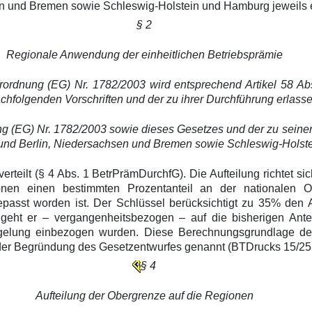
n und Bremen sowie Schleswig-Holstein und Hamburg jeweils ein
§ 2
Regionale Anwendung der einheitlichen Betriebsprämie
 Verordnung (EG) Nr. 1782/2003 wird entsprechend Artikel 58 
folgenden Vorschriften und der zu ihrer Durchführung erlasse
ng (EG) Nr. 1782/2003 sowie dieses Gesetzes und der zu seiner
und Berlin, Niedersachsen und Bremen sowie Schleswig-Holste
erteilt (§ 4 Abs. 1 BetrPrämDurchfG). Die Aufteilung richtet
ionen einen bestimmten Prozentanteil an der nationalen 
asst worden ist. Der Schlüssel berücksichtigt zu 35% den An
eht er – vergangenheitsbezogen – auf die bisherigen Ant
egelung einbezogen wurden. Diese Berechnungsgrundlage des
n der Begründung des Gesetzentwurfes genannt (BTDrucks 15/255
§ 4
Aufteilung der Obergrenze auf die Regionen