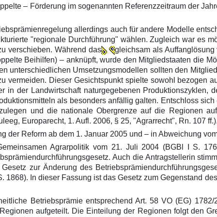
oppelte – Förderung im sogenannten Referenzzeitraum der Jahre 
riebsprämienregelung allerdings auch für andere Modelle entsch
kturierte "regionale Durchführung" wählen. Zugleich war es m
 zu verschieben. Während das
gleichsam als Auffanglösung
elte Beihilfen) – anknüpft, wurde den Mitgliedstaaten die Mög
 den unterschiedlichen Umsetzungsmodellen sollten den Mitgli
 vermeiden. Dieser Gesichtspunkt spielte sowohl bezogen auf
 der in der Landwirtschaft naturgegebenen Produktionszyklen,
duktionsmitteln als besonders anfällig galten. Entschloss sich 
stzulegen und die nationale Obergrenze auf die Regionen auf
, Europarecht, 1. Aufl. 2006, § 25, "Agrarrecht", Rn. 107 ff.)
ng der Reform ab dem 1. Januar 2005 und – in Abweichung vom 
Gemeinsamen Agrarpolitik vom 21. Juli 2004 (BGBl I S. 17
iebsprämiendurchführungsgesetz. Auch die Antragstellerin sti
ste Gesetz zur Änderung des Betriebsprämiendurchführungsges
. 1868). In dieser Fassung ist das Gesetz zum Gegenstand des
heitliche Betriebsprämie entsprechend Art. 58 VO (EG) 1782
Regionen aufgeteilt. Die Einteilung der Regionen folgt den 