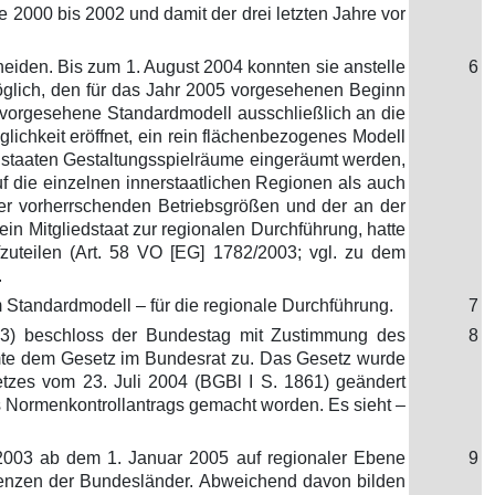
2000 bis 2002 und damit der drei letzten Jahre vor
eiden. Bis zum 1. August 2004 konnten sie anstelle
6
öglich, den für das Jahr 2005 vorgesehenen Beginn
 vorgesehene Standardmodell ausschließlich an die
lichkeit eröffnet, ein rein flächenbezogenes Modell
edstaaten Gestaltungsspielräume eingeräumt werden,
 die einzelnen innerstaatlichen Regionen als auch
 der vorherrschenden Betriebsgrößen und der an der
ein Mitgliedstaat zur regionalen Durchführung, hatte
zuteilen (Art. 58 VO [EG] 1782/2003; vgl. zu dem
.
Standardmodell – für die regionale Durchführung.
7
63) beschloss der Bundestag mit Zustimmung des
8
mmte dem Gesetz im Bundesrat zu. Das Gesetz wurde
etzes vom 23. Juli 2004 (BGBl I S. 1861) geändert
 Normenkontrollantrags gemacht worden. Es sieht –
/2003 ab dem 1. Januar 2005 auf regionaler Ebene
9
Grenzen der Bundesländer. Abweichend davon bilden