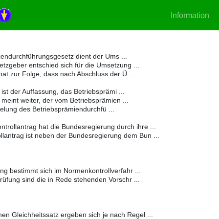
Information
endurchführungsgesetz dient der Ums ...
zgeber entschied sich für die Umsetzung ...
at zur Folge, dass nach Abschluss der Ü ...
 ist der Auffassung, das Betriebsprämi ...
 meint weiter, der vom Betriebsprämien ...
lung des Betriebsprämiendurchfü ...
ollantrag hat die Bundesregierung durch ihre ...
lantrag ist neben der Bundesregierung dem Bun ...
g bestimmt sich im Normenkontrollverfahr ...
fung sind die in Rede stehenden Vorschr ...
n Gleichheitssatz ergeben sich je nach Regel ...