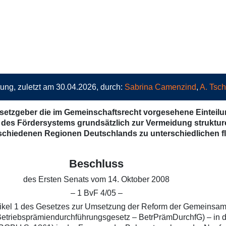
ung, zuletzt am 30.04.2026, durch:
Sabrina Camenzind
,
A. Tsc
Gesetzgeber die im Gemeinschaftsrecht vorgesehene Eintei
g des Fördersystems grundsätzlich zur Vermeidung struktur
erschiedenen Regionen Deutschlands zu unterschiedlichen 
Beschluss
des Ersten Senats vom 14. Oktober 2008
– 1 BvF 4/05 –
tikel 1 des Gesetzes zur Umsetzung der Reform der Gemeinsamen
(Betriebsprämiendurchführungsgesetz – BetrPrämDurchfG) – in