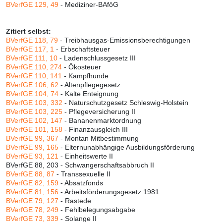
BVerfGE 129, 49
- Mediziner-BAföG
Zitiert selbst:
BVerfGE 118, 79
- Treibhausgas-Emissionsberechtigungen
BVerfGE 117, 1
- Erbschaftsteuer
BVerfGE 111, 10
- Ladenschlussgesetz III
BVerfGE 110, 274
- Ökosteuer
BVerfGE 110, 141
- Kampfhunde
BVerfGE 106, 62
- Altenpflegegesetz
BVerfGE 104, 74
- Kalte Enteignung
BVerfGE 103, 332
- Naturschutzgesetz Schleswig-Holstein
BVerfGE 103, 225
- Pflegeversicherung II
BVerfGE 102, 147
- Bananenmarktordnung
BVerfGE 101, 158
- Finanzausgleich III
BVerfGE 99, 367
- Montan Mitbestimmung
BVerfGE 99, 165
- Elternunabhängige Ausbildungsförderung
BVerfGE 93, 121
- Einheitswerte II
BVerfGE 88, 203 - Schwangerschaftsabbruch II
BVerfGE 88, 87
- Transsexuelle II
BVerfGE 82, 159
- Absatzfonds
BVerfGE 81, 156
- Arbeitsförderungsgesetz 1981
BVerfGE 79, 127
- Rastede
BVerfGE 78, 249
- Fehlbelegungsabgabe
BVerfGE 73, 339
- Solange II