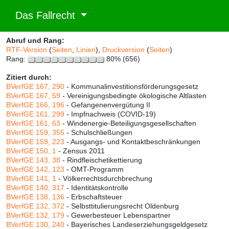
Das Fallrecht
Abruf und Rang:
RTF-Version
(
Seiten
,
Linien
),
Druckversion
(
Seiten
)
Rang:
80% (656)
Zitiert durch:
BVerfGE 167, 290
- Kommunalinvestitionsförderungsgesetz
BVerfGE 167, 59
- Vereinigungsbedingte ökologische Altlasten
BVerfGE 166, 196
- Gefangenenvergütung II
BVerfGE 161, 299
- Impfnachweis (COVID-19)
BVerfGE 161, 63
- Windenergie-Beteiligungsgesellschaften
BVerfGE 159, 355
- Schulschließungen
BVerfGE 159, 223
- Ausgangs- und Kontaktbeschränkungen
BVerfGE 150, 1
- Zensus 2011
BVerfGE 143, 38
- Rindfleischetikettierung
BVerfGE 142, 123
- OMT-Programm
BVerfGE 141, 1
- Völkerrechtsdurchbrechung
BVerfGE 140, 317
- Identitätskontrolle
BVerfGE 138, 136
- Erbschaftsteuer
BVerfGE 132, 372
- Selbsttitulierungsrecht Oldenburg
BVerfGE 132, 179
- Gewerbesteuer Lebenspartner
BVerfGE 130, 240
- Bayerisches Landeserziehungsgeldgesetz