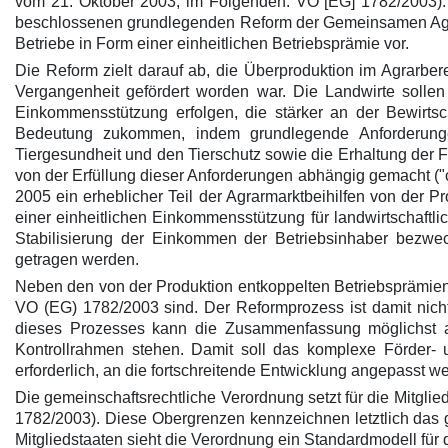
vom 21. Oktober 2003; im Folgenden: VO [EG] 1782/2003). 
beschlossenen grundlegenden Reform der Gemeinsamen Agrarp
Betriebe in Form einer einheitlichen Betriebsprämie vor.
Die Reform zielt darauf ab, die Überproduktion im Agrarb
Vergangenheit gefördert worden war. Die Landwirte sollen
Einkommensstützung erfolgen, die stärker an der Bewirts
Bedeutung zukommen, indem grundlegende Anforderungen 
Tiergesundheit und den Tierschutz sowie die Erhaltung der 
von der Erfüllung dieser Anforderungen abhängig gemacht ("c
2005 ein erheblicher Teil der Agrarmarktbeihilfen von der 
einer einheitlichen Einkommensstützung für landwirtschaftli
Stabilisierung der Einkommen der Betriebsinhaber bezwec
getragen werden.
Neben den von der Produktion entkoppelten Betriebsprämien 
VO (EG) 1782/2003 sind. Der Reformprozess ist damit nicht
dieses Prozesses kann die Zusammenfassung möglichst all
Kontrollrahmen stehen. Damit soll das komplexe Förder- u
erforderlich, an die fortschreitende Entwicklung angepasst w
Die gemeinschaftsrechtliche Verordnung setzt für die Mitglie
1782/2003). Diese Obergrenzen kennzeichnen letztlich das 
Mitgliedstaaten sieht die Verordnung ein Standardmodell für 