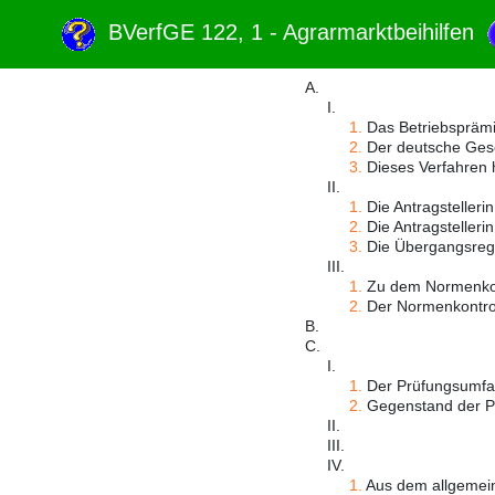
BVerfGE 122, 1 - Agrarmarktbeihilfen
A.
I.
1.
Das Betriebsprämi
2.
Der deutsche Geset
3.
Dieses Verfahren h
II.
1.
Die Antragstellerin
2.
Die Antragstellerin
3.
Die Übergangsrege
III.
1.
Zu dem Normenkontr
2.
Der Normenkontrol
B.
C.
I.
1.
Der Prüfungsumfan
2.
Gegenstand der Prü
II.
III.
IV.
1.
Aus dem allgemeine