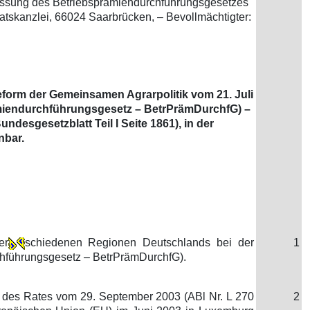
assung des Betriebsprämiendurchführungsgesetzes
atskanzlei, 66024 Saarbrücken, – Bevollmächtigter:
Reform der Gemeinsamen Agrarpolitik vom 21. Juli
prämiendurchführungsgesetz – BetrPrämDurchfG) –
esgesetzblatt Teil I Seite 1861), in der
nbar.
er
schiedenen Regionen Deutschlands bei der
1
chführungsgesetz – BetrPrämDurchfG).
 des Rates vom 29. September 2003 (ABl Nr. L 270
2