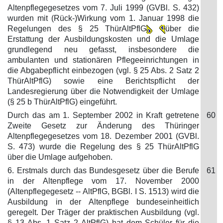
Altenpflegegesetzes vom 7. Juli 1999 (GVBl. S. 432)
wurden mit (Rück-)Wirkung vom 1. Januar 1998 die
Regelungen des § 25 ThürAltPflG
über die
Erstattung der Ausbildungskosten und die Umlage
grundlegend neu gefasst, insbesondere die
ambulanten und stationären Pflegeeinrichtungen in
die Abgabepflicht einbezogen (vgl. § 25 Abs. 2 Satz 2
ThürAltPflG) sowie eine Berichtspflicht der
Landesregierung über die Notwendigkeit der Umlage
(§ 25 b ThürAltPflG) eingeführt.
Durch das am 1. September 2002 in Kraft getretene
60
Zweite Gesetz zur Änderung des Thüringer
Altenpflegegesetzes vom 18. Dezember 2001 (GVBl.
S. 473) wurde die Regelung des § 25 ThürAltPflG
über die Umlage aufgehoben.
6. Erstmals durch das Bundesgesetz über die Berufe
61
in der Altenpflege vom 17. November 2000
(Altenpflegegesetz -- AltPflG, BGBl. I S. 1513) wird die
Ausbildung in der Altenpflege bundeseinheitlich
geregelt. Der Träger der praktischen Ausbildung (vgl.
§ 13 Abs. 1 Satz 2 AltPflG) hat dem Schüler für die