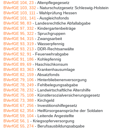
BVerfGE 104, 23
- Altenpflegegesetz
BVerfGE 103, 332
- Naturschutzgesetz Schleswig-Holstein
BVerfGE 103, 111
- Wahlprüfung Hessen
BVerfGE 101, 141
- Ausgleichsfonds
BVerfGE 98, 83
- Landesrechtliche Abfallabgabe
BVerfGE 97, 332
- Kindergartenbeiträge
BVerfGE 95, 322
- Spruchgruppen
BVerfGE 94, 315
- Zwangsarbeit
BVerfGE 93, 319
- Wasserpfennig
BVerfGE 93, 213
- DDR-Rechtsanwälte
BVerfGE 92, 91
- Feuerwehrabgabe
BVerfGE 91, 186
- Kohlepfennig
BVerfGE 89, 69
- Haschischkonsum
BVerfGE 83, 363
- Krankenhausumlage
BVerfGE 82, 159
- Absatzfonds
BVerfGE 79, 106
- Hinterbliebenenversorgung
BVerfGE 78, 249
- Fehlbelegungsabgabe
BVerfGE 78, 232
- Landwirtschaftliche Altershilfe
BVerfGE 75, 108
- Künstlersozialversicherungsgesetz
BVerfGE 73, 388
- Kirchgeld
BVerfGE 67, 256
- Investitionshilfegesetz
BVerfGE 62, 354
- Heilfürsorgeansprüche der Soldaten
BVerfGE 59, 104
- Leitende Angestellte
BVerfGE 56, 1
- Kriegsopferversorgung
BVerfGE 55, 274
- Berufsausbildungsabgabe