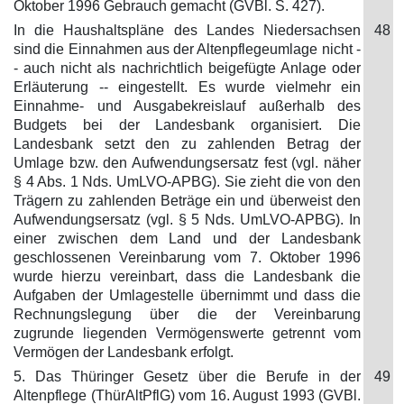
Oktober 1996 Gebrauch gemacht (GVBl. S. 427).
In die Haushaltspläne des Landes Niedersachsen
48
sind die Einnahmen aus der Altenpflegeumlage nicht -
- auch nicht als nachrichtlich beigefügte Anlage oder
Erläuterung -- eingestellt. Es wurde vielmehr ein
Einnahme- und Ausgabekreislauf außerhalb des
Budgets bei der Landesbank organisiert. Die
Landesbank setzt den zu zahlenden Betrag der
Umlage bzw. den Aufwendungsersatz fest (vgl. näher
§ 4 Abs. 1 Nds. UmLVO-APBG). Sie zieht die von den
Trägern zu zahlenden Beträge ein und überweist den
Aufwendungsersatz (vgl. § 5 Nds. UmLVO-APBG). In
einer zwischen dem Land und der Landesbank
geschlossenen Vereinbarung vom 7. Oktober 1996
wurde hierzu vereinbart, dass die Landesbank die
Aufgaben der Umlagestelle übernimmt und dass die
Rechnungslegung über die der Vereinbarung
zugrunde liegenden Vermögenswerte getrennt vom
Vermögen der Landesbank erfolgt.
5. Das Thüringer Gesetz über die Berufe in der
49
Altenpflege (ThürAltPflG) vom 16. August 1993 (GVBl.