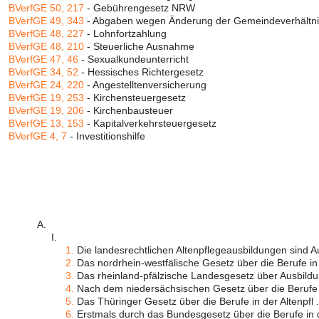
BVerfGE 50, 217
- Gebührengesetz NRW
BVerfGE 49, 343
- Abgaben wegen Änderung der Gemeindeverhältn
BVerfGE 48, 227
- Lohnfortzahlung
BVerfGE 48, 210
- Steuerliche Ausnahme
BVerfGE 47, 46
- Sexualkundeunterricht
BVerfGE 34, 52
- Hessisches Richtergesetz
BVerfGE 24, 220
- Angestelltenversicherung
BVerfGE 19, 253
- Kirchensteuergesetz
BVerfGE 19, 206
- Kirchenbausteuer
BVerfGE 13, 153
- Kapitalverkehrsteuergesetz
BVerfGE 4, 7
- Investitionshilfe
A.
I.
1.
Die landesrechtlichen Altenpflegeausbildungen sind Au
2.
Das nordrhein-westfälische Gesetz über die Berufe in 
3.
Das rheinland-pfälzische Landesgesetz über Ausbildun
4.
Nach dem niedersächsischen Gesetz über die Berufe i
5.
Das Thüringer Gesetz über die Berufe in der Altenpfl .
6.
Erstmals durch das Bundesgesetz über die Berufe in de