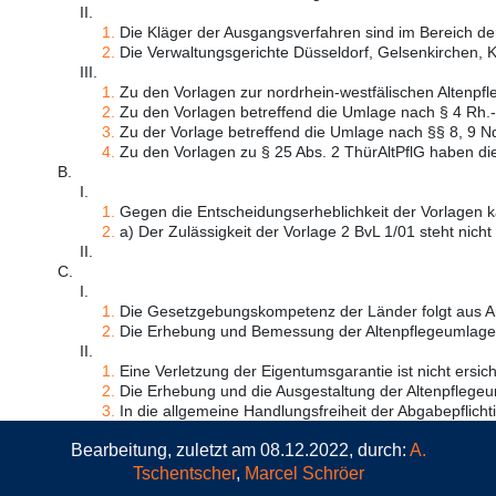
II.
1.
Die Kläger der Ausgangsverfahren sind im Bereich der 
2.
Die Verwaltungsgerichte Düsseldorf, Gelsenkirchen, K
III.
1.
Zu den Vorlagen zur nordrhein-westfälischen Altenpfl
2.
Zu den Vorlagen betreffend die Umlage nach § 4 Rh.-Pf
3.
Zu der Vorlage betreffend die Umlage nach §§ 8, 9 Nd
4.
Zu den Vorlagen zu § 25 Abs. 2 ThürAltPflG haben die 
B.
I.
1.
Gegen die Entscheidungserheblichkeit der Vorlagen ka
2.
a) Der Zulässigkeit der Vorlage 2 BvL 1/01 steht nicht 
II.
C.
I.
1.
Die Gesetzgebungskompetenz der Länder folgt aus Art
2.
Die Erhebung und Bemessung der Altenpflegeumlagen 
II.
1.
Eine Verletzung der Eigentumsgarantie ist nicht ersichtl
2.
Die Erhebung und die Ausgestaltung der Altenpflegeum
3.
In die allgemeine Handlungsfreiheit der Abgabepflichti
Bearbeitung, zuletzt am 08.12.2022, durch:
A.
Tschentscher
,
Marcel Schröer