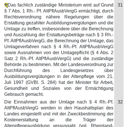
Das fachlich zuständige Ministerium wird auf Grund
31
§ 7 Abs. 1 Rh.- Pf. AltPflAusbVergG ermächtigt, durch
Rechtsverordnung nähere Regelungen über die
Erstattung gezahlter Ausbildungsvergütungen und die
Umlage zu treffen, insbesondere über die Berechnung
und Auszahlung der Erstattungsbeträge nach § 3 Rh.-
Pf. AltPflAusbVergG, die Berechnung der Umlage, das
Umlageverfahren nach § 4 Rh.-Pf. AltPflAusbVergG
sowie Ausnahmen von der Umlagepflicht (§ 4 Abs. 2
Satz 2 Rh.-Pf. AltPflAusbVergG) und die zuständige
Behörde zu bestimmen. Mit der Landesverordnung zur
Durchführung des Landesgesetzes über
Ausbildungsvergütungen in der Altenpflege vom 21.
Juli 1997 (GVBl. S. 284) hat der Minister für Arbeit,
Gesundheit und Soziales von der Ermächtigung
Gebrauch gemacht.
Die Einnahmen aus der Umlage nach § 4 Rh.-Pf.
32
AltPflAusbVergG werden in den Haushaltsplan des
Landes eingestellt und mit der Zweckbestimmung der
Kostenerstattung an die Träger der
Altenpflegeausbildung verausgabt (vgl. Rheinland-