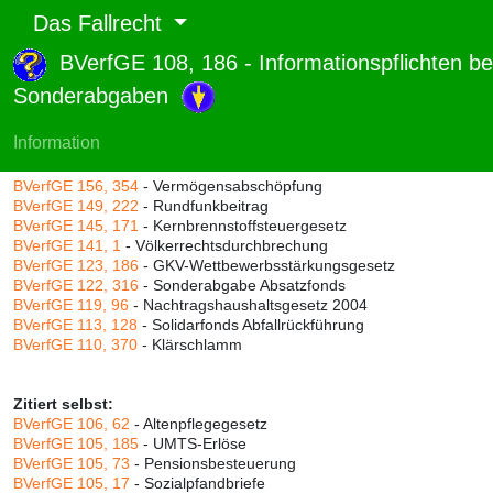
Das Fallrecht
BVerfGE 108, 186 - Informationspflichten be
Abruf und Rang:
Sonderabgaben
RTF-Version
(
Seiten
,
Linien
),
Druckversion
(
Seiten
)
Rang:
92% (656)
Information
Zitiert durch:
BVerfGE 156, 354
- Vermögensabschöpfung
BVerfGE 149, 222
- Rundfunkbeitrag
BVerfGE 145, 171
- Kernbrennstoffsteuergesetz
BVerfGE 141, 1
- Völkerrechtsdurchbrechung
BVerfGE 123, 186
- GKV-Wettbewerbsstärkungsgesetz
BVerfGE 122, 316
- Sonderabgabe Absatzfonds
BVerfGE 119, 96
- Nachtragshaushaltsgesetz 2004
BVerfGE 113, 128
- Solidarfonds Abfallrückführung
BVerfGE 110, 370
- Klärschlamm
Zitiert selbst:
BVerfGE 106, 62
- Altenpflegegesetz
BVerfGE 105, 185
- UMTS-Erlöse
BVerfGE 105, 73
- Pensionsbesteuerung
BVerfGE 105, 17
- Sozialpfandbriefe