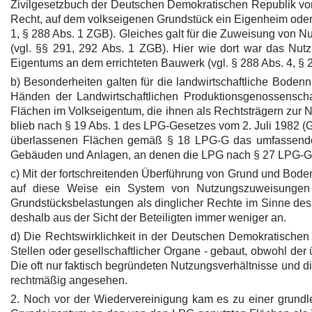
Zivilgesetzbuch der Deutschen Demokratischen Republik vom 
Recht, auf dem volkseigenen Grundstück ein Eigenheim oder 
1, § 288 Abs. 1 ZGB). Gleiches galt für die Zuweisung von
(vgl. §§ 291, 292 Abs. 1 ZGB). Hier wie dort war das Nut
Eigentums an dem errichteten Bauwerk (vgl. § 288 Abs. 4, § 
b) Besonderheiten galten für die landwirtschaftliche Bodenn
Händen der Landwirtschaftlichen Produktionsgenossenscha
Flächen im Volkseigentum, die ihnen als Rechtsträgern zur
blieb nach § 19 Abs. 1 des LPG-Gesetzes vom 2. Juli 1982 (G
überlassenen Flächen gemäß § 18 LPG-G das umfassende 
Gebäuden und Anlagen, an denen die LPG nach § 27 LPG-
c) Mit der fortschreitenden Überführung von Grund und Bode
auf diese Weise ein System von Nutzungszuweisungen e
Grundstücksbelastungen als dinglicher Rechte im Sinne de
deshalb aus der Sicht der Beteiligten immer weniger an.
d) Die Rechtswirklichkeit in der Deutschen Demokratischen 
Stellen oder gesellschaftlicher Organe - gebaut, obwohl de
Die oft nur faktisch begründeten Nutzungsverhältnisse und
rechtmäßig angesehen.
2. Noch vor der Wiedervereinigung kam es zu einer grund