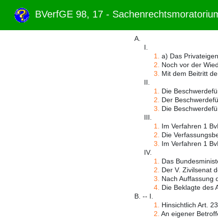
BVerfGE 98, 17 - Sachenrechtsmoratori
A.
I.
1.
a) Das Privateigen
2.
Noch vor der Wied
3.
Mit dem Beitritt d
II.
1.
Die Beschwerdeführe
2.
Der Beschwerdeführ
3.
Die Beschwerdeführ
III.
1.
Im Verfahren 1 BvR
2.
Die Verfassungsbes
3.
Im Verfahren 1 Bv
IV.
1.
Das Bundesminister
2.
Der V. Zivilsenat 
3.
Nach Auffassung de
4.
Die Beklagte des 
B. -- I.
1.
Hinsichtlich Art. 2
2.
An eigener Betroffe