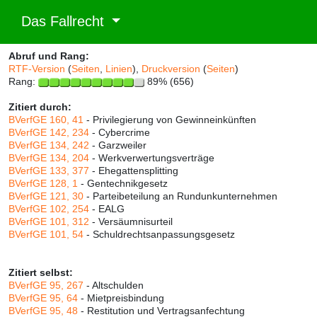
Das Fallrecht
Abruf und Rang:
RTF-Version
(
Seiten
,
Linien
),
Druckversion
(
Seiten
)
Rang:
89% (656)
Zitiert durch:
BVerfGE 160, 41
- Privilegierung von Gewinneinkünften
BVerfGE 142, 234
- Cybercrime
BVerfGE 134, 242
- Garzweiler
BVerfGE 134, 204
- Werkverwertungsverträge
BVerfGE 133, 377
- Ehegattensplitting
BVerfGE 128, 1
- Gentechnikgesetz
BVerfGE 121, 30
- Parteibeteilung an Rundunkunternehmen
BVerfGE 102, 254
- EALG
BVerfGE 101, 312
- Versäumnisurteil
BVerfGE 101, 54
- Schuldrechtsanpassungsgesetz
Zitiert selbst:
BVerfGE 95, 267
- Altschulden
BVerfGE 95, 64
- Mietpreisbindung
BVerfGE 95, 48
- Restitution und Vertragsanfechtung