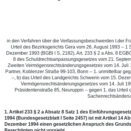
in den Verfahren über die Verfassungsbeschwerden I.der Frau
Urteil des Bezirksgerichts Gera vom 26. August 1993 -- 1
Dezember 1993 (BGBl I S. 2182), Art. 233 § 2 a Abs. 8 EG
8 des Schuldrechtsanpassungsgesetzes vom 21. September
Zweiten Vermögensrechtsänderungsgesetzes vom 14. Juli 199
Partner, Koblenzer Straße 99-103, Bonn -- 1. unmittelbar g
--, b) das Urteil des Landgerichts Schwerin vom 15. Dezem
Vermögensrechtsänderungsgesetzes vom 14. Juli 1992 (B
Präsidentenstraße 85, Neuruppin -- gegen 1. das Urteil 
Sachenrechtsänderun
1. Artikel 233 § 2 a Absatz 8 Satz 1 des Einführungsg
1994 (Bundesgesetzblatt I Seite 2457) ist mit Artikel 14 A
Dezember 1994 einen gesetzlichen Anspruch des Grundst
Berechtigten nicht vorsieht.