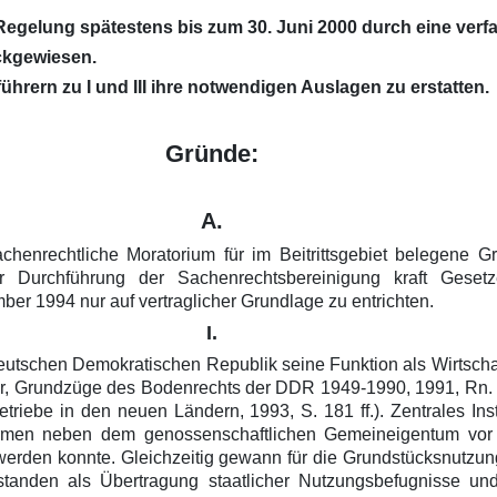
e Regelung spätestens bis zum 30. Juni 2000 durch eine v
ckgewiesen.
rern zu I und III ihre notwendigen Auslagen zu erstatten.
Gründe:
A.
enrechtliche Moratorium für im Beitrittsgebiet belegene Gr
 Durchführung der Sachenrechtsbereinigung kraft Gesetz
er 1994 nur auf vertraglicher Grundlage zu entrichten.
I.
utschen Demokratischen Republik seine Funktion als Wirtschaft
er, Grundzüge des Bodenrechts der DDR 1949-1990, 1991, Rn. 1
Betriebe in den neuen Ländern, 1993, S. 181 ff.). Zentrales In
ormen neben dem genossenschaftlichen Gemeineigentum vor 
werden konnte. Gleichzeitig gewann für die Grundstücksnutzun
anden als Übertragung staatlicher Nutzungsbefugnisse und -