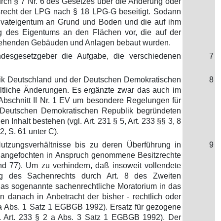
rch § 7 Nr. 6 des Gesetzes über die Änderung oder
recht der LPG nach § 18 LPG-G beseitigt. Sodann
rivateigentum an Grund und Boden und die auf ihm
g des Eigentums an den Flächen vor, die auf der
 stehenden Gebäuden und Anlagen bebaut wurden.
ndesgesetzgeber die Aufgabe, die verschiedenen
7
lik Deutschland und der Deutschen Demokratischen
8
haltliche Änderungen. Es ergänzte zwar das auch im
 Abschnitt II Nr. 1 EV um besondere Regelungen für
 Deutschen Demokratischen Republik begründeten
nhalt bestehen (vgl. Art. 231 § 5, Art. 233 §§ 3, 8
, S. 61 unter C).
utzungsverhältnisse bis zu deren Überführung in
9
r unangefochten in Anspruch genommene Besitzrechte
nd 77). Um zu verhindern, daß insoweit vollendete
ung des Sachenrechts durch Art. 8 des Zweiten
as sogenannte sachenrechtliche Moratorium in das
danach in Anbetracht der bisher - rechtlich oder
2 a Abs. 1 Satz 1 EGBGB 1992). Ersatz für gezogene
. Art. 233 § 2 a Abs. 3 Satz 1 EGBGB 1992). Der