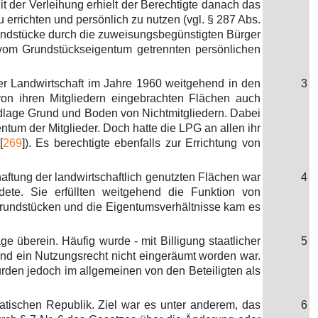
 der Verleihung erhielt der Berechtigte danach das
rrichten und persönlich zu nutzen (vgl. § 287 Abs.
rundstücke durch die zuweisungsbegünstigten Bürger
 vom Grundstückseigentum getrennten persönlichen
er Landwirtschaft im Jahre 1960 weitgehend in den
3
von ihren Mitgliedern eingebrachten Flächen auch
ndlage Grund und Boden von Nichtmitgliedern. Dabei
tum der Mitglieder. Doch hatte die LPG an allen ihr
[
269
]). Es berechtigte ebenfalls zur Errichtung von
ftung der landwirtschaftlich genutzten Flächen war
4
te. Sie erfüllten weitgehend die Funktion von
rundstücken und die Eigentumsverhältnisse kam es
 überein. Häufig wurde - mit Billigung staatlicher
5
und ein Nutzungsrecht nicht eingeräumt worden war.
den jedoch im allgemeinen von den Beteiligten als
tischen Republik. Ziel war es unter anderem, das
6