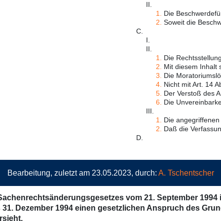
II.
1.
Die Beschwerdeführ
2.
Soweit die Beschwer
C.
I.
II.
1.
Die Rechtsstellung
2.
Mit diesem Inhalt 
3.
Die Moratoriumslös
4.
Nicht mit Art. 14 
5.
Der Verstoß des Ar
6.
Die Unvereinbarkei
III.
1.
Die angegriffenen 
2.
Daß die Verfassungs
D.
Bearbeitung, zuletzt am 23.05.2023, durch:
A. Tschentscher
 Sachenrechtsänderungsgesetzes vom 21. September 1994 ist
f des 31. Dezember 1994 einen gesetzlichen Anspruch des G
sieht.