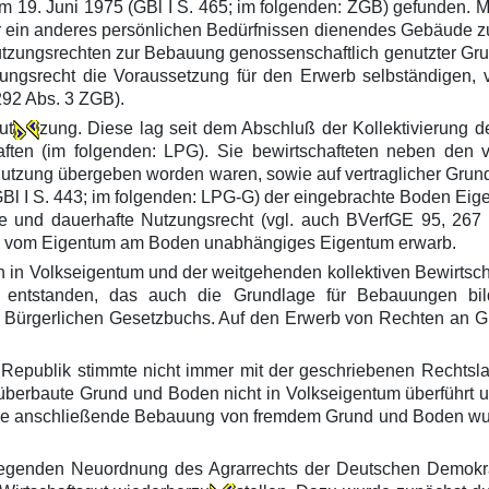
19. Juni 1975 (GBl I S. 465; im folgenden: ZGB) gefunden. Mit
ein anderes persönlichen Bedürfnissen dienendes Gebäude zu e
 Nutzungsrechten zur Bebauung genossenschaftlich genutzter G
zungsrecht die Voraussetzung für den Erwerb selbständigen,
292 Abs. 3 ZGB).
ut
zung. Diese lag seit dem Abschluß der Kollektivierung d
ften (im folgenden: LPG). Sie bewirtschafteten neben den 
 Nutzung übergeben worden waren, sowie auf vertraglicher Gru
Bl I S. 443; im folgenden: LPG-G) der eingebrachte Boden Eigen
und dauerhafte Nutzungsrecht (vgl. auch BVerfGE 95, 267 
G vom Eigentum am Boden unabhängiges Eigentum erwarb.
n in Volkseigentum und der weitgehenden kollektiven Bewirtscha
ntstanden, das auch die Grundlage für Bebauungen bilde
s Bürgerlichen Gesetzbuchs. Auf den Erwerb von Rechten an G
Republik stimmte nicht immer mit der geschriebenen Rechtslage
r überbaute Grund und Boden nicht in Volkseigentum überführt 
 die anschließende Bebauung von fremdem Grund und Boden wur
legenden Neuordnung des Agrarrechts der Deutschen Demokra