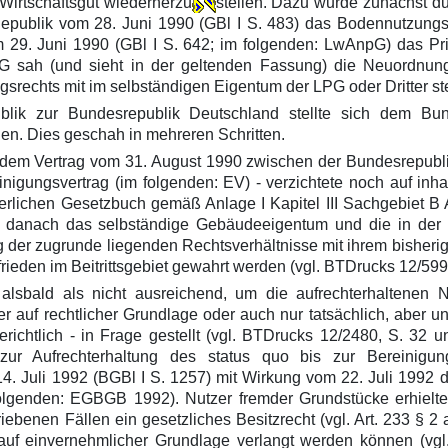
irtschaftsgut wiederherzu
stellen. Dazu wurde zunächst du
publik vom 28. Juni 1990 (GBl I S. 483) das Bodennutzungs
 29. Juni 1990 (GBl I S. 642; im folgenden: LwAnpG) das P
pG sah (und sieht in der geltenden Fassung) die Neuordnun
ngsrechts mit im selbständigen Eigentum der LPG oder Dritter
blik zur Bundesrepublik Deutschland stellte sich dem Bu
en. Dies geschah in mehreren Schritten.
u dem Vertrag vom 31. August 1990 zwischen der Bundesrepub
inigungsvertrag (im folgenden: EV) - verzichtete noch auf in
rgerlichen Gesetzbuch gemäß Anlage I Kapitel III Sachgebiet B
n danach das selbständige Gebäudeeigentum und die in der
r zugrunde liegenden Rechtsverhältnisse mit ihrem bisherigen I
eden im Beitrittsgebiet gewahrt werden (vgl. BTDrucks 12/5992
lsbald als nicht ausreichend, um die aufrechterhaltenen N
her auf rechtlicher Grundlage oder auch nur tatsächlich, abe
ichtlich - in Frage gestellt (vgl. BTDrucks 12/2480, S. 32 u
zur Aufrechterhaltung des status quo bis zur Bereinig
Juli 1992 (BGBl I S. 1257) mit Wirkung vom 22. Juli 1992 d
lgenden: EGBGB 1992). Nutzer fremder Grundstücke erhielten 
iebenen Fällen ein gesetzliches Besitzrecht (vgl. Art. 233 § 
f einvernehmlicher Grundlage verlangt werden können (vgl