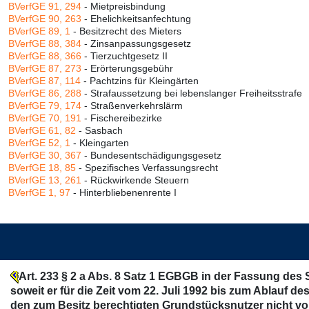
BVerfGE 91, 294
- Mietpreisbindung
BVerfGE 90, 263
- Ehelichkeitsanfechtung
BVerfGE 89, 1
- Besitzrecht des Mieters
BVerfGE 88, 384
- Zinsanpassungsgesetz
BVerfGE 88, 366
- Tierzuchtgesetz II
BVerfGE 87, 273
- Erörterungsgebühr
BVerfGE 87, 114
- Pachtzins für Kleingärten
BVerfGE 86, 288
- Strafaussetzung bei lebenslanger Freiheitsstrafe
BVerfGE 79, 174
- Straßenverkehrslärm
BVerfGE 70, 191
- Fischereibezirke
BVerfGE 61, 82
- Sasbach
BVerfGE 52, 1
- Kleingarten
BVerfGE 30, 367
- Bundesentschädigungsgesetz
BVerfGE 18, 85
- Spezifisches Verfassungsrecht
BVerfGE 13, 261
- Rückwirkende Steuern
BVerfGE 1, 97
- Hinterbliebenenrente I
Art. 233 § 2 a Abs. 8 Satz 1 EGBGB in der Fassung des
soweit er für die Zeit vom 22. Juli 1992 bis zum Ablau
den zum Besitz berechtigten Grundstücksnutzer nicht vor