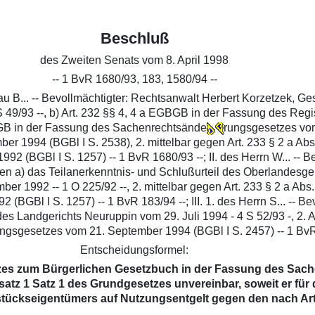
Beschluß
des Zweiten Senats vom 8. April 1998
-- 1 BvR 1680/93, 183, 1580/94 --
 B... -- Bevollmächtigter: Rechtsanwalt Herbert Korzetzek, Ges
 S 49/93 --, b) Art. 232 §§ 4, 4 a EGBGB in der Fassung des R
BGB in der Fassung des Sachenrechtsände
rungsgesetzes vom
 1994 (BGBl I S. 2538), 2. mittelbar gegen Art. 233 § 2 a Abs
2 (BGBl I S. 1257) -- 1 BvR 1680/93 --; II. des Herrn W... -- 
egen a) das Teilanerkenntnis- und Schlußurteil des Oberlandesg
ber 1992 -- 1 O 225/92 --, 2. mittelbar gegen Art. 233 § 2 a A
GBl I S. 1257) -- 1 BvR 183/94 --; III. 1. des Herrn S... -- Be
des Landgerichts Neuruppin vom 29. Juli 1994 - 4 S 52/93 -, 2.
gsgesetzes vom 21. September 1994 (BGBl I S. 2457) -- 1 BvR
Entscheidungsformel:
esetzes zum Bürgerlichen Gesetzbuch in der Fassung des S
bsatz 1 Satz 1 des Grundgesetzes unvereinbar, soweit er für 
ückseigentümers auf Nutzungsentgelt gegen den nach Arti