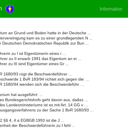
um
Information
tum an Grund und Boden hatte in der Deutsche ...
ervereinigung kam es zu einer grundlegenden N ...
er Deutschen Demokratischen Republik zur Bun ...
rin zu I ist Eigentümerin eines i ...
er zu II erwarb 1991 das Eigentum an ei ...
er zu III sind Eigentümer eines Gr ...
 1680/93 rügt die Beschwerdeführer ...
chwerde 1 BvR 183/94 richtet sich gegen die ...
R 1580/94 wenden sich die Beschwerdeführ ...
ium hat ausgeführt: ...
des Bundesgerichtshofs geht davon aus, da&sz ...
s Landesministeriums ist es mit Art. 14 GG v ...
Ausgangsverfahrens zu der Sache 1 BvR 1680/93 ...
32 §§ 4, 4 a EGBGB 1993 ist die J ...
nheit der Beschwerdeführerin zu I fehl ...