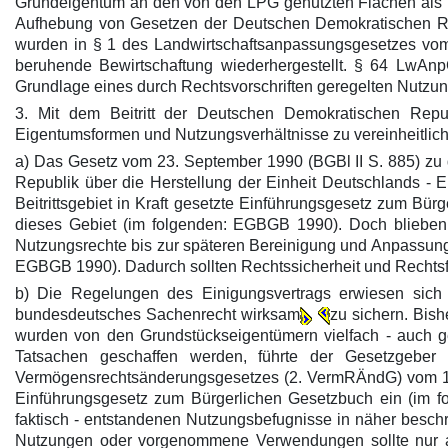
Grundeigentum an den von den LPG genutzten Flächen als W
Aufhebung von Gesetzen der Deutschen Demokratischen Re
wurden in § 1 des Landwirtschaftsanpassungsgesetzes vom
beruhende Bewirtschaftung wiederhergestellt. § 64 LwAn
Grundlage eines durch Rechtsvorschriften geregelten Nutzu
3. Mit dem Beitritt der Deutschen Demokratischen Repu
Eigentumsformen und Nutzungsverhältnisse zu vereinheitlich
a) Das Gesetz vom 23. September 1990 (BGBl II S. 885) z
Republik über die Herstellung der Einheit Deutschlands - E
Beitrittsgebiet in Kraft gesetzte Einführungsgesetz zum Bü
dieses Gebiet (im folgenden: EGBGB 1990). Doch bliebe
Nutzungsrechte bis zur späteren Bereinigung und Anpassung de
EGBGB 1990). Dadurch sollten Rechtssicherheit und Rechtsfri
b) Die Regelungen des Einigungsvertrags erwiesen sich a
bundesdeutsches Sachenrecht wirksam
zu sichern. Bis
wurden von den Grundstückseigentümern vielfach - auch ger
Tatsachen geschaffen werden, führte der Gesetzgeber 
Vermögensrechtsänderungsgesetzes (2. VermRÄndG) vom 14. 
Einführungsgesetz zum Bürgerlichen Gesetzbuch ein (im fo
faktisch - entstandenen Nutzungsbefugnisse in näher beschr
Nutzungen oder vorgenommene Verwendungen sollte nur au