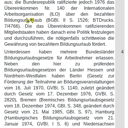
aus; die Bundesrepublik ratifizierte jedoch 1976 das
Übereinkommen Nr. 140 der Internationalen
Arbeitsorganisation (ILO) über den bezahlten
Bildungsur
laub (BGBl. II S. 1526; BTDrucks.
7/4766). Die das Übereinkommen ratifizierenden
Mitgliedstaaten haben danach eine Politik festzulegen
und durchzuführen, die nötigenfalls schrittweise die
Gewährung von bezahltem Bildungsurlaub fördert.
Unterdessen haben mehrere Bundesländer
4
Bildungsurlaubsgesetze für Arbeitnehmer erlassen.
Neben den hier zu prüfenden
Bildungsurlaubsgesetzen der Länder Hessen und
Nordrhein-Westfalen haben Berlin (Gesetz zur
Förderung der Teilnahme an Bildungsveranstaltungen
vom 16. Juli 1970, GVBl. S. 1140, zuletzt geändert
durch Gesetz vom 17. Dezember 1976, GVBl. S.
2820), Bremen (Bremisches Bildungsurlaubsgesetz
vom 18. Dezember 1974, GBl. S. 348, geändert durch
Gesetz vom 21. Mai 1985, GBl. S. 97), Hamburg
(Hamburgisches Bildungsurlaubsgesetz vom 21.
Januar 1974, GVBl. I S. 6) und Niedersachsen