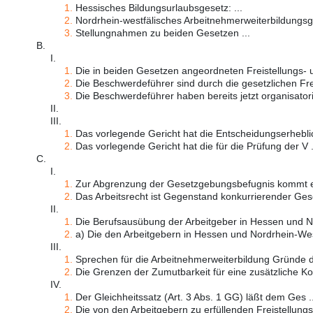
1.
Hessisches Bildungsurlaubsgesetz: ...
2.
Nordrhein-westfälisches Arbeitnehmerweiterbildungsge
3.
Stellungnahmen zu beiden Gesetzen ...
B.
I.
1.
Die in beiden Gesetzen angeordneten Freistellungs- un
2.
Die Beschwerdeführer sind durch die gesetzlichen Freis
3.
Die Beschwerdeführer haben bereits jetzt organisatori
II.
III.
1.
Das vorlegende Gericht hat die Entscheidungserheblich
2.
Das vorlegende Gericht hat die für die Prüfung der V .
C.
I.
1.
Zur Abgrenzung der Gesetzgebungsbefugnis kommt es
2.
Das Arbeitsrecht ist Gegenstand konkurrierender Gese
II.
1.
Die Berufsausübung der Arbeitgeber in Hessen und No
2.
a) Die den Arbeitgebern in Hessen und Nordrhein-West
III.
1.
Sprechen für die Arbeitnehmerweiterbildung Gründe de
2.
Die Grenzen der Zumutbarkeit für eine zusätzliche Ko 
IV.
1.
Der Gleichheitssatz (Art. 3 Abs. 1 GG) läßt dem Ges ..
2.
Die von den Arbeitgebern zu erfüllenden Freistellungs-