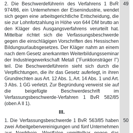
2. Die Beschwerdeführerin des Verfahrens 1 BvR
49
974/86, ein Unternehmen der Eisenindustrie, wendet
sich gegen eine arbeitsgerichtliche Entscheidung, die
sie zur Lohnfortzahlung in Höhe von 644 DM brutto an
den Kläger des Ausgangsverfahrens verurteilt hat.
Mittelbar richtet sich die Verfassungsbeschwerde
gegen die einschlägigen Vorschriften des Hessischen
Bildungsurlaubsgesetzes. Der Kläger nahm an einem
nach dem Gesetz anerkannten Weiterbildungsseminar
der Industriegewerkschaft Metall ("Funktionsträger I")
teil. Die Beschwerdeführerin sieht sich durch die
Verpflichtungen, die ihr das Gesetz auferlegt, in ihren
Grundrechten aus Art. 12 Abs. 1, Art. 14 Abs. 1 und Art.
3 Abs. 1 GG verletzt. Zur Begründung verweist sie auf
die beigefügte Beschwerdeschrift im
Verfassungsbeschwerde-Verfahren 1 BvR 582/85
(oben A II 1).
III.
1. Die Verfassungsbeschwerde 1 BvR 563/85 haben
50
zwei Arbeitgebervereinigungen und fünf Unternehmen
aus Nordrhein- Westfalen unmittelbar gegen das