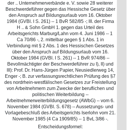
der .. Unternehmerverbände e. V. sowie 28 weiterer
Beschwerdeführer gegen das Hessische Gesetz über
den Anspruch auf Bildungsurlaub vom 16. Oktober
1984 (GVBl. I S. 261) -- 1 BvR 582/85 -; III. der Firma
H .. & Sohn GmbH 1. gegen das Urteil des
Arbeitsgerichts Marburg/Lahn vom 4. Juni 1986 -- 1
Ca 70/86 -, 2. mittelbar gegen § 1 Abs. 1 in
Verbindung mit § 2 Abs. 1 des Hessischen Gesetzes
über den Anspruch auf Bildungsurlaub vom 16.
Oktober 1984 (GVBl. I S. 261) -- 1 BvR 974/86 --
Bevollmächtigter der Beschwerdeführer zu I), II) und
III): Prof. Dr. Hans-Jürgen Papier, Neusiedlerweg 14,
Enger -; B. zur verfassungsrechtlichen Prüfung des §7
des nordrhein-westfälischen Gesetzes zur Freistellung
von Arbeitnehmern zum Zwecke der beruflichen und
politischen Weiterbildung --
Arbeitnehmerweiterbildungsgesetz (AWbG) -- vom 6.
November 1984 (GVBl. S. 678) -- Aussetzungs- und
Vorlagebeschluß des Arbeitsgerichts Iserlohn vom 21.
November 1985 (4 Ca 1909/85) -- 1 BvL 3/86 -.
Entscheidungsformel: