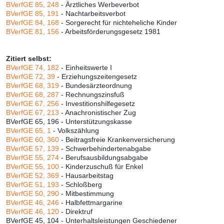
BVerfGE 85, 248
- Ärztliches Werbeverbot
BVerfGE 85, 191
- Nachtarbeitsverbot
BVerfGE 84, 168
- Sorgerecht für nichteheliche Kinder
BVerfGE 81, 156
- Arbeitsförderungsgesetz 1981
Zitiert selbst:
BVerfGE 74, 182
- Einheitswerte I
BVerfGE 72, 39
- Erziehungszeitengesetz
BVerfGE 68, 319
- Bundesärzteordnung
BVerfGE 68, 287
- Rechnungszinsfuß
BVerfGE 67, 256
- Investitionshilfegesetz
BVerfGE 67, 213
- Anachronistischer Zug
BVerfGE 65, 196 - Unterstützungskasse
BVerfGE 65, 1
- Volkszählung
BVerfGE 60, 360
- Beitragsfreie Krankenversicherung
BVerfGE 57, 139
- Schwerbehindertenabgabe
BVerfGE 55, 274
- Berufsausbildungsabgabe
BVerfGE 55, 100
- Kinderzuschuß für Enkel
BVerfGE 52, 369
- Hausarbeitstag
BVerfGE 51, 193
- Schloßberg
BVerfGE 50, 290
- Mitbestimmung
BVerfGE 46, 246
- Halbfettmargarine
BVerfGE 46, 120
- Direktruf
BVerfGE 45, 104 - Unterhaltsleistungen Geschiedener