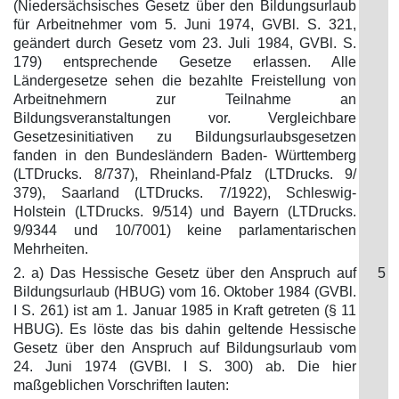
(Niedersächsisches Gesetz über den Bildungsurlaub
für Arbeitnehmer vom 5. Juni 1974, GVBl. S. 321,
geändert durch Gesetz vom 23. Juli 1984, GVBl. S.
179) entsprechende Gesetze erlassen. Alle
Ländergesetze sehen die bezahlte Freistellung von
Arbeitnehmern zur Teilnahme an
Bildungsveranstaltungen vor. Vergleichbare
Gesetzesinitiativen zu Bildungsurlaubsgesetzen
fanden in den Bundesländern Baden- Württemberg
(LTDrucks. 8/737), Rheinland-Pfalz (LTDrucks. 9/
379), Saarland (LTDrucks. 7/1922), Schleswig-
Holstein (LTDrucks. 9/514) und Bayern (LTDrucks.
9/9344 und 10/7001) keine parlamentarischen
Mehrheiten.
2. a) Das Hessische Gesetz über den Anspruch auf
5
Bildungsurlaub (HBUG) vom 16. Oktober 1984 (GVBl.
I S. 261) ist am 1. Januar 1985 in Kraft getreten (§ 11
HBUG). Es löste das bis dahin geltende Hessische
Gesetz über den Anspruch auf Bildungsurlaub vom
24. Juni 1974 (GVBl. I S. 300) ab. Die hier
maßgeblichen Vorschriften lauten: