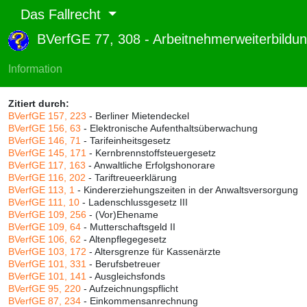
Das Fallrecht
BVerfGE 77, 308 - Arbeitnehmerweiterbild
Abruf und Rang:
RTF-Version
(
Seiten
,
Linien
),
Druckversion
(
Seiten
)
Information
Rang:
94% (656)
Zitiert durch:
BVerfGE 157, 223
- Berliner Mietendeckel
BVerfGE 156, 63
- Elektronische Aufenthaltsüberwachung
BVerfGE 146, 71
- Tarifeinheitsgesetz
BVerfGE 145, 171
- Kernbrennstoffsteuergesetz
BVerfGE 117, 163
- Anwaltliche Erfolgshonorare
BVerfGE 116, 202
- Tariftreueerklärung
BVerfGE 113, 1
- Kindererziehungszeiten in der Anwaltsversorgung
BVerfGE 111, 10
- Ladenschlussgesetz III
BVerfGE 109, 256
- (Vor)Ehename
BVerfGE 109, 64
- Mutterschaftsgeld II
BVerfGE 106, 62
- Altenpflegegesetz
BVerfGE 103, 172
- Altersgrenze für Kassenärzte
BVerfGE 101, 331
- Berufsbetreuer
BVerfGE 101, 141
- Ausgleichsfonds
BVerfGE 95, 220
- Aufzeichnungspflicht
BVerfGE 87, 234
- Einkommensanrechnung