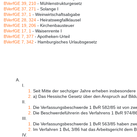
BVerfGE 39, 210
- Mühlenstrukturgesetz
BVerfGE 37, 271
- Solange I
BVerfGE 37, 1
- Weinwirtschaftsabgabe
BVerfGE 28, 324
- Heiratswegfallklausel
BVerfGE 19, 206
- Kirchenbausteuer
BVerfGE 17, 1
- Waisenrente I
BVerfGE 7, 377
- Apotheken-Urteil
BVerfGE 7, 342
- Hamburgisches Urlaubsgesetz
A.
I.
1.
Seit Mitte der sechziger Jahre erheben insbesondere 
2.
a) Das Hessische Gesetz über den Anspruch auf Bildun
II.
1.
Die Verfassungsbeschwerde 1 BvR 582/85 ist von zwei
2.
Die Beschwerdeführerin des Verfahrens 1 BvR 974/86, 
III.
1.
Die Verfassungsbeschwerde 1 BvR 563/85 haben zwei 
2.
Im Verfahren 1 BvL 3/86 hat das Arbeitsgericht dem B
IV.