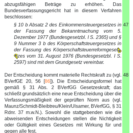
abzugsfähigen Beträge zu erhöhen. Das
Bundesverfassungsgericht hat in diesem Verfahren
beschlossen:
§ 10 b Absatz 2 des Einkommensteuergesetzes in
47
der Fassung der Bekanntmachung vom 5.
Dezember 1977 (Bundesgesetzbl. I S. 2365) und §
9 Nummer 3 b des Körperschaftsteuergesetzes in
der Fassung des Körperschaftsteuerreformgeset
zes vom 31. August 1976 (Bundesgesetzbl. I S.
2597) sind mit dem Grundgesetz vereinbar.
Der Entscheidung kommt materielle Rechtskraft zu (vgl.
48
BVerfGE 20, 56 [
86
]). Die Entscheidungsformel hat
gemäß § 31 Abs. 2 BVerfGG Gesetzeskraft; das
schließt grundsätzlich eine neue Entscheidung über die
Verfassungsmäßigkeit der geprüften Norm aus (vgl.
Maunz/Schmidt-Bleibtreu/Klein/Ulsamer, BVerfGG, § 31
Rdnr. 37 m.w.N.). Sowohl die stattgebenden wie die
abweisenden Entscheidungen stellen die Nichtigkeit
oder Gültigkeit eines Gesetzes mit Wirkung für und
gegen alle fest.