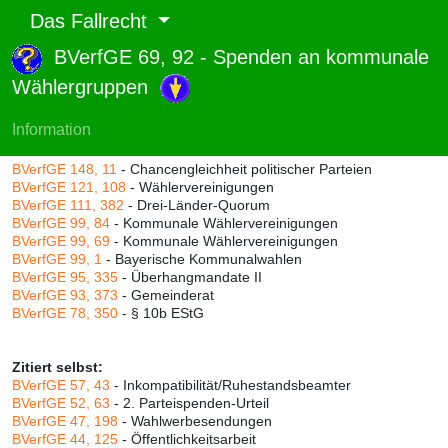
Das Fallrecht
BVerfGE 69, 92 - Spenden an kommunale
Abruf und Rang:
Wählergruppen
RTF-Version
(
Seiten
,
Linien
),
Druckversion
(
Seiten
)
Rang:
89% (656)
Information
Zitiert durch:
BVerfGE 148, 11
- Chancengleichheit politischer Parteien
BVerfGE 121, 108
- Wählervereinigungen
BVerfGE 111, 382
- Drei-Länder-Quorum
BVerfGE 99, 84
- Kommunale Wählervereinigungen
BVerfGE 99, 69
- Kommunale Wählervereinigungen
BVerfGE 99, 1
- Bayerische Kommunalwahlen
BVerfGE 95, 335
- Überhangmandate II
BVerfGE 93, 373
- Gemeinderat
BVerfGE 78, 350
- § 10b EStG
Zitiert selbst:
BVerfGE 57, 43
- Inkompatibilität/Ruhestandsbeamter
BVerfGE 52, 63
- 2. Parteispenden-Urteil
BVerfGE 47, 198
- Wahlwerbesendungen
BVerfGE 44, 125
- Öffentlichkeitsarbeit