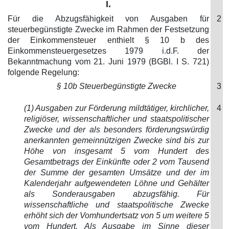
I.
Für die Abzugsfähigkeit von Ausgaben für
2
steuerbegünstigte Zwecke im Rahmen der Festsetzung
der Einkommensteuer enthielt § 10 b des
Einkommensteuergesetzes 1979 i.d.F. der
Bekanntmachung vom 21. Juni 1979 (BGBl. I S. 721)
folgende Regelung:
§ 10b Steuerbegünstigte Zwecke
3
(1) Ausgaben zur Förderung mildtätiger, kirchlicher,
4
religiöser, wissenschaftlicher und staatspolitischer
Zwecke und der als besonders förderungswürdig
anerkannten gemeinnützigen Zwecke sind bis zur
Höhe von insgesamt 5 vom Hundert des
Gesamtbetrags der Einkünfte oder 2 vom Tausend
der Summe der gesamten Umsätze und der im
Kalenderjahr aufgewendeten Löhne und Gehälter
als Sonderausgaben abzugsfähig. Für
wissenschaftliche und staatspolitische Zwecke
erhöht sich der Vomhundertsatz von 5 um weitere 5
vom Hundert. Als Ausgabe im Sinne dieser