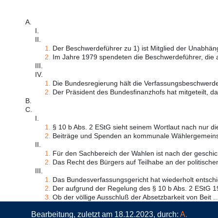
A.
I.
II.
1.
Der Beschwerdeführer zu 1) ist Mitglied der Unabhäng
2.
Im Jahre 1979 spendeten die Beschwerdeführer, die al
III.
IV.
1.
Die Bundesregierung hält die Verfassungsbeschwerde 
2.
Der Präsident des Bundesfinanzhofs hat mitgeteilt, da
B.
C.
I.
1.
§ 10 b Abs. 2 EStG sieht seinem Wortlaut nach nur die
2.
Beiträge und Spenden an kommunale Wählergemeinsc
II.
1.
Für den Sachbereich der Wahlen ist nach der geschicht
2.
Das Recht des Bürgers auf Teilhabe an der politischen 
III.
1.
Das Bundesverfassungsgericht hat wiederholt entschi
2.
Der aufgrund der Regelung des § 10 b Abs. 2 EStG 19
3.
Ob der völlige Ausschluß der Absetzbarkeit von Beit ..
Bearbeitung, zuletzt am 18.12.2023, durch:
A.