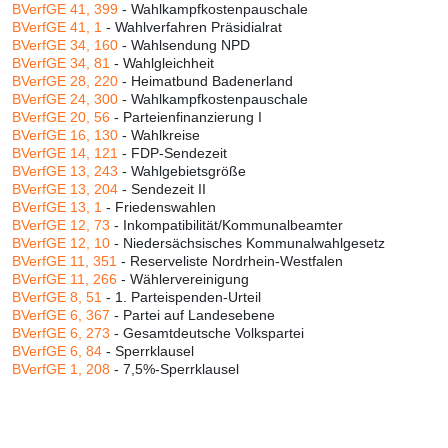
BVerfGE 41, 399
- Wahlkampfkostenpauschale
BVerfGE 41, 1
- Wahlverfahren Präsidialrat
BVerfGE 34, 160
- Wahlsendung NPD
BVerfGE 34, 81
- Wahlgleichheit
BVerfGE 28, 220
- Heimatbund Badenerland
BVerfGE 24, 300
- Wahlkampfkostenpauschale
BVerfGE 20, 56
- Parteienfinanzierung I
BVerfGE 16, 130
- Wahlkreise
BVerfGE 14, 121
- FDP-Sendezeit
BVerfGE 13, 243
- Wahlgebietsgröße
BVerfGE 13, 204
- Sendezeit II
BVerfGE 13, 1
- Friedenswahlen
BVerfGE 12, 73
- Inkompatibilität/Kommunalbeamter
BVerfGE 12, 10
- Niedersächsisches Kommunalwahlgesetz
BVerfGE 11, 351
- Reserveliste Nordrhein-Westfalen
BVerfGE 11, 266
- Wählervereinigung
BVerfGE 8, 51
- 1. Parteispenden-Urteil
BVerfGE 6, 367
- Partei auf Landesebene
BVerfGE 6, 273
- Gesamtdeutsche Volkspartei
BVerfGE 6, 84
- Sperrklausel
BVerfGE 1, 208
- 7,5%-Sperrklausel