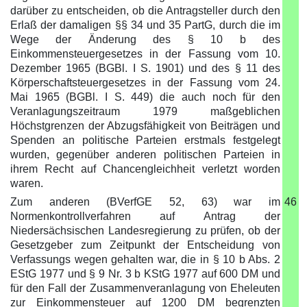
darüber zu entscheiden, ob die Antragsteller durch den
Erlaß der damaligen §§ 34 und 35 PartG, durch die im
Wege der Änderung des § 10 b des
Einkommensteuergesetzes in der Fassung vom 10.
Dezember 1965 (BGBl. I S. 1901) und des § 11 des
Körperschaftsteuergesetzes in der Fassung vom 24.
Mai 1965 (BGBl. I S. 449) die auch noch für den
Veranlagungszeitraum 1979 maßgeblichen
Höchstgrenzen der Abzugsfähigkeit von Beiträgen und
Spenden an politische Parteien erstmals festgelegt
wurden, gegenüber anderen politischen Parteien in
ihrem Recht auf Chancengleichheit verletzt worden
waren.
Zum anderen (BVerfGE 52, 63) war im
46
Normenkontrollverfahren auf Antrag der
Niedersächsischen Landesregierung zu prüfen, ob der
Gesetzgeber zum Zeitpunkt der Entscheidung von
Verfassungs wegen gehalten war, die in § 10 b Abs. 2
EStG 1977 und § 9 Nr. 3 b KStG 1977 auf 600 DM und
für den Fall der Zusammenveranlagung von Eheleuten
zur Einkommensteuer auf 1200 DM begrenzten