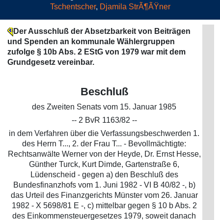
Tschentscher
,
Djamila StrÃ¶ÃŸner
Der Ausschluß der Absetzbarkeit von Beiträgen
und Spenden an kommunale Wählergruppen
zufolge § 10b Abs. 2 EStG von 1979 war mit dem
Grundgesetz vereinbar.
Beschluß
des Zweiten Senats vom 15. Januar 1985
-- 2 BvR 1163/82 --
in dem Verfahren über die Verfassungsbeschwerden 1.
des Herrn T..., 2. der Frau T... - Bevollmächtigte:
Rechtsanwälte Werner von der Heyde, Dr. Ernst Hesse,
Günther Turck, Kurt Dimde, Gartenstraße 6,
Lüdenscheid - gegen a) den Beschluß des
Bundesfinanzhofs vom 1. Juni 1982 - VI B 40/82 -, b)
das Urteil des Finanzgerichts Münster vom 26. Januar
1982 - X 5698/81 E -, c) mittelbar gegen § 10 b Abs. 2
des Einkommensteuergesetzes 1979, soweit danach