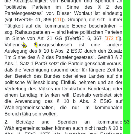
die Abzugsfähigkeit von Beiträgen und Spenden an
"politische Parteien im Sinne des § 2 des
Parteiengesetzes" vor. Dieser Wortlaut ist eindeutig
(vgl. BVerfGE 41, 399 [
411
]). Gruppen, die sich in ihrer
Tätigkeit auf die kommunale Ebene beschränken --
sog. Rathausparteien --, sind keine politischen Parteien
im Sinne von Art. 21 GG (BVerfGE 6, 367 [
372 f.
]).
Vollends
ausgeschlossen ist eine andere
Auslegung des § 10 b Abs. 2 EStG durch den Zusatz
"im Sinne des § 2 des Parteiengesetzes". Gemäß § 2
Abs. 1 Satz 1 PartG setzt die Parteieigenschaft voraus,
daß die Vereinigung dauernd oder für längere Zeit für
den Bereich des Bundes oder eines Landes auf die
politische Willensbildung Einfluß nehmen und an der
Vertretung des Volkes im Deutschen Bundestag oder
einem Landtag mitwirken will. Deshalb verbietet sich
die Anwendung des § 10 b Abs. 2 EStG auf
Wählergemeinschaften, die nur im kommunalen
Bereich tätig sein wollen.
2. Beiträge und Spenden an kommunale
53
Wählergemeinschaften können auch nicht nach § 10 b