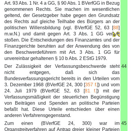
Art. 93 Abs. 1 Nr. 4 a GG, § 90 Abs. 1 BVerfGG in Bezug
genommenen Rechts. Sie machen im wesentlichen
geltend, der Gesetzgeber habe gegen den Grundsatz
des Rechts auf gleiche Teilhabe des Bürgers an der
politischen Willensbildung (vgl. BVerfGE 52, 63 [
88
]
m.w.N.) und damit gegen Art. 3 Abs. 1 GG ver
stoßen. Die Entscheidungen des Finanzamtes und der
Finanzgerichte beruhten auf der Anwendung des von
den Beschwerdeführern mit Art. 3 Abs. 1 GG für
unvereinbar gehaltenen § 10 b Abs. 2 EStG 1979.
Der Zulässigkeit der Verfassungsbeschwerde steht
44
nicht entgegen, daß sich das
Bundesverfassungsgericht bereits in den Urteilen vom
3. Dezember 1968 (BVerfGE 24, 300 [
357 f.
]) und vom
24. Juli 1979 (BVerfGE 52, 63 [
81 f.
]) mit der
Verfassungsmäßigkeit der steuerlichen Begünstigung
von Beiträgen und Spenden an politische Parteien
befaßt hat. Diese Urteile entschieden über einen
anderen Verfahrensgegenstand.
Zum einen (BVerfGE 24, 300) war im
45
Organstreitverfahren auf Antrag dreier kleiner Parteien