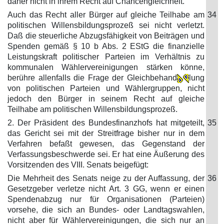
daher nicht in ihrem Recht auf Chancengleichheit.
Auch das Recht aller Bürger auf gleiche Teilhabe am
34
politischen Willensbildungsprozeß sei nicht verletzt.
Daß die steuerliche Abzugsfähigkeit von Beiträgen und
Spenden gemäß § 10 b Abs. 2 EStG die finanzielle
Leistungskraft politischer Parteien im Verhältnis zu
kommunalen Wählervereinigungen stärken könne,
berühre allenfalls die Frage der Gleichbehand
lung
von politischen Parteien und Wählergruppen, nicht
jedoch den Bürger in seinem Recht auf gleiche
Teilhabe am politischen Willensbildungsprozeß.
2. Der Präsident des Bundesfinanzhofs hat mitgeteilt,
35
das Gericht sei mit der Streitfrage bisher nur in dem
Verfahren befaßt gewesen, das Gegenstand der
Verfassungsbeschwerde sei. Er hat eine Äußerung des
Vorsitzenden des VIII. Senats beigefügt:
Die Mehrheit des Senats neige zu der Auffassung, der
36
Gesetzgeber verletze nicht Art. 3 GG, wenn er einen
Spendenabzug nur für Organisationen (Parteien)
vorsehe, die sich an Bundes- oder Landtagswahlen,
nicht aber für Wählervereinigungen, die sich nur an