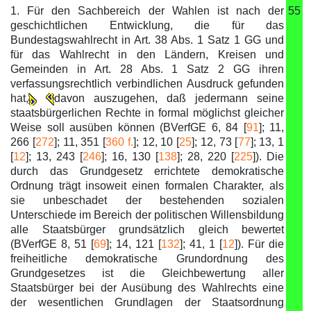
1. Für den Sachbereich der Wahlen ist nach der
55
geschichtlichen Entwicklung, die für das
Bundestagswahlrecht in Art. 38 Abs. 1 Satz 1 GG und
für das Wahlrecht in den Ländern, Kreisen und
Gemeinden in Art. 28 Abs. 1 Satz 2 GG ihren
verfassungsrechtlich verbindlichen Ausdruck gefunden
hat,
davon auszugehen, daß jedermann seine
staatsbürgerlichen Rechte in formal möglichst gleicher
Weise soll ausüben können (BVerfGE 6, 84 [
91
]; 11,
266 [
272
]; 11, 351 [
360 f.
]; 12, 10 [
25
]; 12, 73 [
77
]; 13, 1
[
12
]; 13, 243 [
246
]; 16, 130 [
138
]; 28, 220 [
225
]). Die
durch das Grundgesetz errichtete demokratische
Ordnung trägt insoweit einen formalen Charakter, als
sie unbeschadet der bestehenden sozialen
Unterschiede im Bereich der politischen Willensbildung
alle Staatsbürger grundsätzlich gleich bewertet
(BVerfGE 8, 51 [
69
]; 14, 121 [
132
]; 41, 1 [
12
]). Für die
freiheitliche demokratische Grundordnung des
Grundgesetzes ist die Gleichbewertung aller
Staatsbürger bei der Ausübung des Wahlrechts eine
der wesentlichen Grundlagen der Staatsordnung