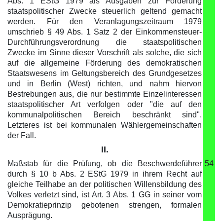
Abs. 1 EStG 1979 als Ausgaben zur Förderung
staatspolitischer Zwecke steuerlich geltend gemacht
werden. Für den Veranlagungszeitraum 1979
umschrieb § 49 Abs. 1 Satz 2 der Einkommensteuer-
Durchführungsverordnung die staatspolitischen
Zwecke im Sinne dieser Vorschrift als solche, die sich
auf die allgemeine Förderung des demokratischen
Staatswesens im Geltungsbereich des Grundgesetzes
und in Berlin (West) richten, und nahm hiervon
Bestrebungen aus, die nur bestimmte Einzelinteressen
staatspolitischer Art verfolgen oder "die auf den
kommunalpolitischen Bereich beschränkt sind".
Letzteres ist bei kommunalen Wählergemeinschaften
der Fall.
II.
Maßstab für die Prüfung, ob die Beschwerdeführer
54
durch § 10 b Abs. 2 EStG 1979 in ihrem Recht auf
gleiche Teilhabe an der politischen Willensbildung des
Volkes verletzt sind, ist Art. 3 Abs. 1 GG in seiner vom
Demokratieprinzip gebotenen strengen, formalen
Ausprägung.