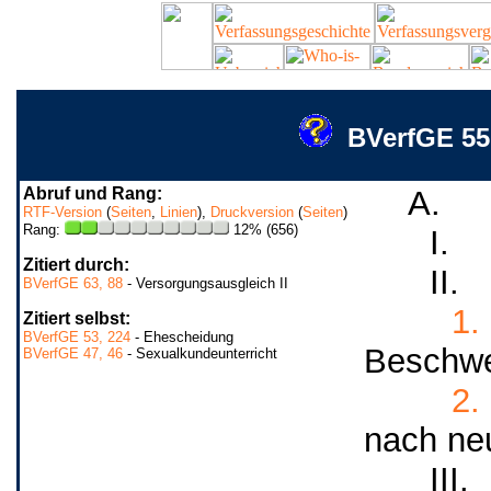
BVerfGE 55,
Abruf und Rang:
A.
RTF-Version
(
Seiten
,
Linien
),
Druckversion
(
Seiten
)
Rang:
12% (656)
I.
Zitiert durch:
II.
BVerfGE 63, 88
- Versorgungsausgleich II
1.
Zitiert selbst:
BVerfGE 53, 224
- Ehescheidung
Beschwer
BVerfGE 47, 46
- Sexualkundeunterricht
2.
nach ne
III.