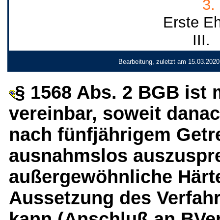
3.
Erste Eh
III.
Bearbeitung, zuletzt am 15.03.2020
§ 1568 Abs. 2 BGB ist m
vereinbar, soweit dana
nach fünfjährigem Getr
ausnahmslos auszuspre
außergewöhnliche Härt
Aussetzung des Verfah
kann (Anschluß an BVer