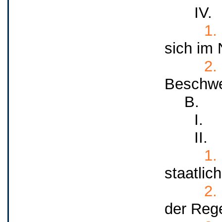
IV.
1.
sich im
2.
Beschwer
B.
I.
II.
1.
staatlic
2.
der Reg