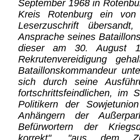
September 1968 in Rotenbur
Kreis Rotenburg ein von 
Leserzuschrift übersandt
Ansprache seines Bataillo
dieser am 30. August 196
Rekrutenvereidigung geh
Bataillonskommandeur unte
sich durch seine Ausfüh
fortschrittsfeindlichen, i
Politikern der Sowjetunio
Anhängern der Außerparl
Befürwortern der Kriegsd
korrekt", "aus dem Z