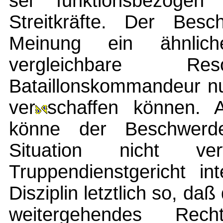
sei funktionsbezoge
Streitkräfte. Der Besc
Meinung ein ähnlic
vergleichbare 
Bataillonskommandeur nu
ver
schaffen können. 
könne der Beschwerde
Situation nicht v
Truppendienstgericht in
Disziplin letztlich so, d
weitergehendes Rech