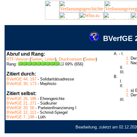
BVerfGE 2
Abruf und Rang:
A. - I.
1.
Der 
RTF-Version
(
Seiten
,
Linien
),
Druckversion
(
Seiten
)
2.
Nach
Rang:
69% (656)
II.
III.
Zitiert durch:
B.
BVerfGE 44, 197
- Solidaritätsadresse
I.
BVerfGE 30, 173
- Mephisto
II.
1.
a) E
Zitiert selbst:
2.
Der 
BVerfGE 26, 186
- Ehrengerichte
III.
BVerfGE 21, 271
- Südkurier
BVerfGE 20, 56
- Parteienfinanzierung I
BVerfGE 12, 113
- Schmid-Spiegel
BVerfGE 7, 198
- Lüth
Bearbeitung, zuletzt am 02.12.202