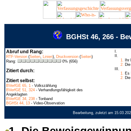
BGHSt 46, 266 - B
Abruf und Rang:
I.
II.
RTF-Version
(
Seiten
,
Linien
),
Druckversion
(
Seiten
)
1.
Ihr 
Rang:
0% (656)
2.
Die 
III.
Zitiert durch:
1.
Es b
2.
Die 
Zitiert selbst:
BVerfGE 65, 1
- Volkszählung
BVerfGE 51, 324
- Verhandlungsfähigkeit des
Angeklagten
BVerfGE 34, 238
- Tonband
BGHSt 44, 13
- Video-Observation
Bearbeitung, zuletzt am 15.03.20