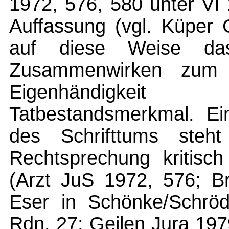
1972, 576, 580 unter VI
Auffassung (vgl. Küper 
auf diese Weise das 
Zusammenwirken zum tä
Eigenhändigkei
Tatbestandsmerkmal. Ein
des Schrifttums steht
Rechtsprechung kritisc
(Arzt JuS 1972, 576; Br
Eser in Schönke/Schröd
Rdn. 27; Geilen Jura 197