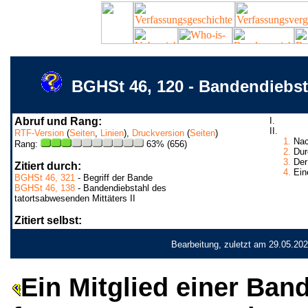
BGHSt 46, 120 - Bandendiebst
Abruf und Rang:
I.
II.
RTF-Version
(
Seiten
,
Linien
),
Druckversion
(
Seiten
)
1.
Nach
Rang:
63% (656)
2.
Durc
3.
Der 
Zitiert durch:
4.
Eine
BGHSt 46, 321
- Begriff der Bande
BGHSt 46, 138
- Bandendiebstahl des
tatortsabwesenden Mittäters II
Zitiert selbst:
Bearbeitung, zuletzt am 29.05.20
Ein Mitglied einer Band