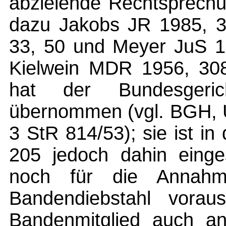
abzielende Rechtsprechu
dazu Jakobs JR 1985, 3
33, 50 und Meyer JuS 1
Kielwein MDR 1956, 30
hat der Bundesgeric
übernommen (vgl. BGH, U
3 StR 814/53); sie ist i
205 jedoch dahin einge
noch für die Annahm
Bandendiebstahl vorau
Bandenmitglied auch an