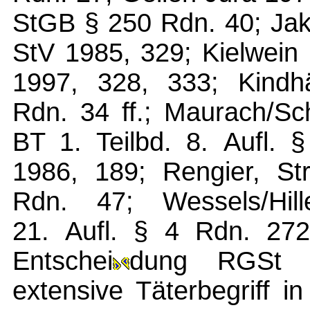
StGB § 250 Rdn. 40; Jak
StV 1985, 329; Kielwei
1997, 328, 333; Kind
Rdn. 34 ff.; Maurach/Sc
BT 1. Teilbd. 8. Aufl.
1986, 189; Rengier, Str
Rdn. 47; Wessels/Hill
21. Aufl. § 4 Rdn. 272
Entschei
dung RGSt 6
extensive Täterbegriff 