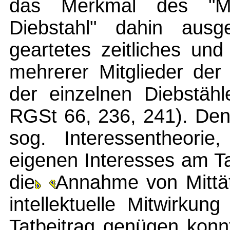
das Merkmal des "Mi
Diebstahl" dahin ausg
geartetes zeitliches un
mehrerer Mitglieder der
der einzelnen Diebstähl
RGSt 66, 236, 241). Denn
sog. Interessentheori
eigenen Interesses am Tat
die
Annahme von Mittät
intellektuelle Mitwirku
Tatbeitrag genügen konn