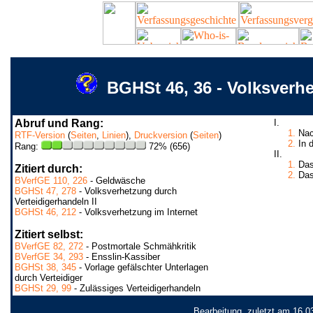
BGHSt 46, 36 - Volksverh
Abruf und Rang:
I.
1.
Nach
RTF-Version
(
Seiten
,
Linien
),
Druckversion
(
Seiten
)
2.
In d
Rang:
72% (656)
II.
1.
Das 
Zitiert durch:
2.
Das
BVerfGE 110, 226
- Geldwäsche
BGHSt 47, 278
- Volksverhetzung durch
Verteidigerhandeln II
BGHSt 46, 212
- Volksverhetzung im Internet
Zitiert selbst:
BVerfGE 82, 272
- Postmortale Schmähkritik
BVerfGE 34, 293
- Ensslin-Kassiber
BGHSt 38, 345
- Vorlage gefälschter Unterlagen
durch Verteidiger
BGHSt 29, 99
- Zulässiges Verteidigerhandeln
Bearbeitung, zuletzt am 16.0