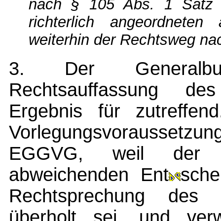
nach § 105 Abs. 1 Satz
richterlich angeordneten
weiterhin der Rechtsweg na
3. Der Generalbu
Rechtsauffassung des
Ergebnis für zutreffen
Vorlegungsvoraussetzung
EGGVG, weil der r
abweichenden Ent
sche
Rechtsprechung des Bu
überholt sei, und ver