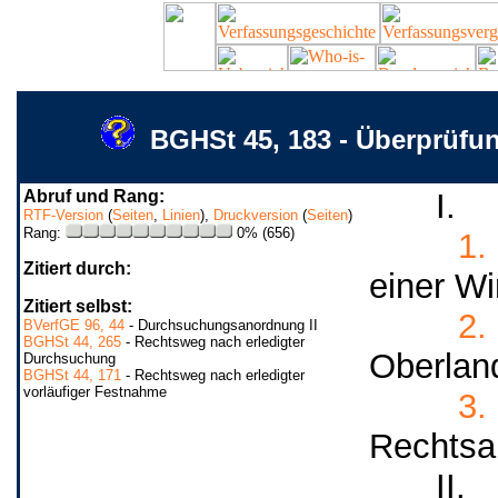
BGHSt 45, 183 - Überprüf
Abruf und Rang:
I.
RTF-Version
(
Seiten
,
Linien
),
Druckversion
(
Seiten
)
Rang:
0% (656)
1.
Zitiert durch:
einer Wi
Zitiert selbst:
2.
BVerfGE 96, 44
- Durchsuchungsanordnung II
BGHSt 44, 265
- Rechtsweg nach erledigter
Oberland
Durchsuchung
BGHSt 44, 171
- Rechtsweg nach erledigter
vorläufiger Festnahme
3.
Rechtsa
II.