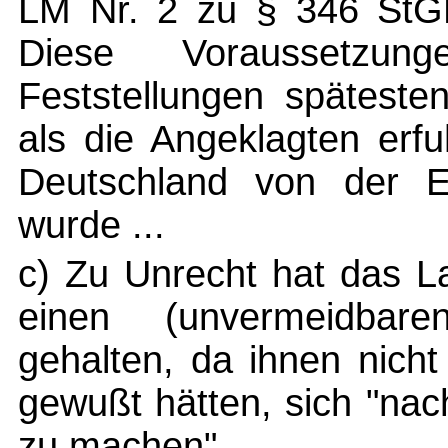
LM Nr. 2 zu § 346 StG
Diese Voraussetzu
Feststellungen späteste
als die Angeklagten erf
Deutschland von der Er
wurde ...
c) Zu Unrecht hat das L
einen (unvermeidbare
gehalten, da ihnen nich
gewußt hätten, sich "na
zu machen".