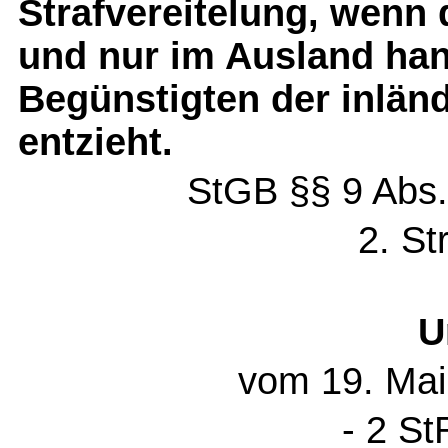
Strafvereitelung, wenn 
und nur im Ausland han
Begünstigten der inlän
entzieht.
StGB §§ 9 Abs.
2. St
U
vom 19. Mai
- 2 St