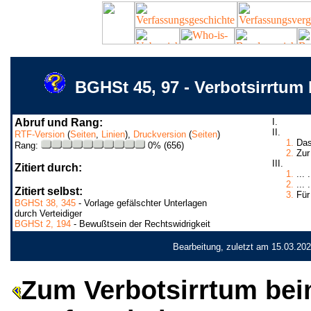
BGHSt 45, 97 - Verbotsirrtum
Abruf und Rang:
I.
II.
RTF-Version
(
Seiten
,
Linien
),
Druckversion
(
Seiten
)
1.
Das 
Rang:
0% (656)
2.
Zur 
III.
Zitiert durch:
1.
... .
2.
... .
Zitiert selbst:
3.
Für 
BGHSt 38, 345
- Vorlage gefälschter Unterlagen
durch Verteidiger
BGHSt 2, 194
- Bewußtsein der Rechtswidrigkeit
Bearbeitung, zuletzt am 15.03.20
Zum Verbotsirrtum beim