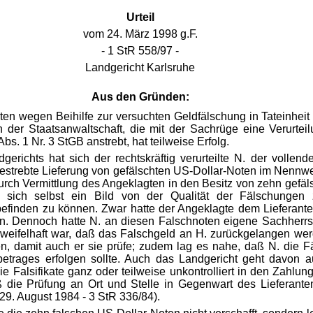
Urteil
vom 24. März 1998 g.F.
- 1 StR 558/97 -
Landgericht Karlsruhe
Aus den Gründen:
en wegen Beihilfe zur versuchten Geldfälschung in Tateinheit 
on der Staatsanwaltschaft, die mit der Sachrüge eine Verurte
Abs. 1 Nr. 3 StGB anstrebt, hat teilweise Erfolg.
erichts hat sich der rechtskräftig verurteilte N. der vollen
strebte Lieferung von gefälschten US-Dollar-Noten im Nennwer
durch Vermittlung des Angeklagten in den Besitz von zehn gefä
n, sich selbst ein Bild von der Qualität der Fälschung
inden zu können. Zwar hatte der Angeklagte dem Lieferanten
n. Dennoch hatte N. an diesen Falschnoten eigene Sachherrsc
weifelhaft war, daß das Falschgeld an H. zurückgelangen werd
den, damit auch er sie prüfe; zudem lag es nahe, daß N. die 
etrages erfolgen sollte. Auch das Landgericht geht davon a
die Falsifikate ganz oder teilweise unkontrolliert in den Zahl
daß die Prüfung an Ort und Stelle in Gegenwart des Lieferan
29. August 1984 - 3 StR 336/84).