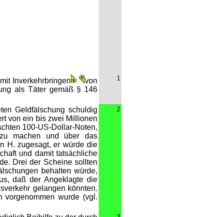
1
mit Inverkehrbringen
von
ilung als Täter gemäß § 146
deten Geldfälschung schuldig
2
t von ein bis zwei Millionen
lschten 100-US-Dollar-Noten,
en zu machen und über das
 H. zugesagt, er würde die
haft und damit tatsächliche
e. Drei der Scheine sollten
Fälschungen behalten würde,
us, daß der Angeklagte die
ungsverkehr gelangen könnten.
ten vorgenommen wurde (vgl.
3