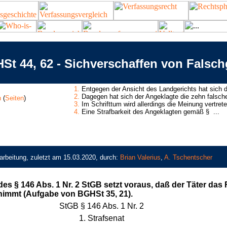
St 44, 62 - Sichverschaffen von Falsch
1.
Entgegen der Ansicht des Landgerichts hat sich d
2.
Dagegen hat sich der Angeklagte die zehn falsche
n
(
Seiten
)
3.
Im Schrifttum wird allerdings die Meinung vertrete
4.
Eine Strafbarkeit des Angeklagten gemäß § ...
arbeitung, zuletzt am 15.03.2020, durch:
Brian Valerius
,
A. Tschentscher
es § 146 Abs. 1 Nr. 2 StGB setzt voraus, daß der Täter das
nimmt (Aufgabe von BGHSt 35, 21).
StGB § 146 Abs. 1 Nr. 2
1. Strafsenat