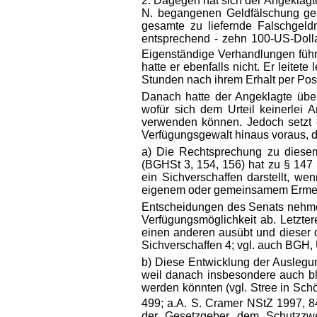
2. Dagegen hat sich der Angeklagte
N. begangenen Geldfälschung gem
gesamte zu liefernde Falschgeld
entsprechend - zehn 100-US-Dolla
Eigenständige Verhandlungen führt
hatte er ebenfalls nicht. Er leite
Stunden nach ihrem Erhalt per Pos
Danach hatte der Angeklagte über d
wofür sich dem Urteil keinerlei 
verwenden können. Jedoch setzt e
Verfügungsgewalt hinaus voraus, d
a) Die Rechtsprechung zu diesem 
(BGHSt 3, 154, 156) hat zu § 147
ein Sichverschaffen darstellt, w
eigenem oder gemeinsamem Ermess
Entscheidungen des Senats nehmen 
Verfügungsmöglichkeit ab. Letzter
einen anderen ausübt und dieser d
Sichverschaffen 4; vgl. auch BGH, 
b) Diese Entwicklung der Auslegun
weil danach insbesondere auch bl
werden könnten (vgl. Stree in Schö
499; a.A. S. Cramer NStZ 1997, 8
der Gesetzgeber dem Schutzzwe