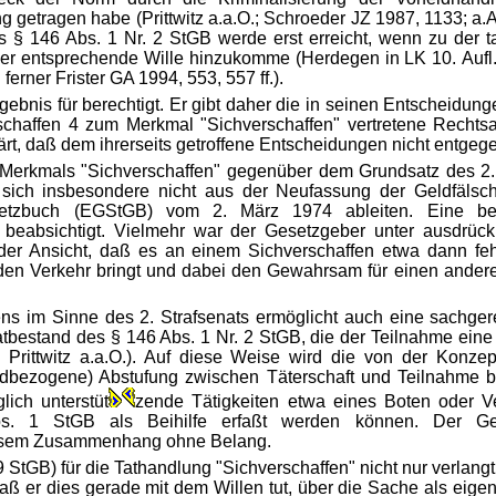
 getragen habe (Prittwitz a.a.O.; Schroeder JZ 1987, 1133; a.
s § 146 Abs. 1 Nr. 2 StGB werde erst erreicht, wenn zu der t
r entsprechende Wille hinzukomme (Herdegen in LK 10. Aufl.
ferner Frister GA 1994, 553, 557 ff.).
Ergebnis für berechtigt. Er gibt daher die in seinen Entschei
chaffen 4 zum Merkmal "Sichverschaffen" vertretene Rechtsa
ärt, daß dem ihrerseits getroffene Entscheidungen nicht entgeg
erkmals "Sichverschaffen" gegenüber dem Grundsatz des 2. 
 sich insbesondere nicht aus der Neufassung der Geldfälsc
setzbuch (EGStGB) vom 2. März 1974 ableiten. Eine beg
t beabsichtigt. Vielmehr war der Gesetzgeber unter ausdrüc
 der Ansicht, daß es an einem Sichverschaffen etwa dann fe
in den Verkehr bringt und dabei den Gewahrsam für einen ande
ns im Sinne des 2. Strafsenats ermöglicht auch eine sachge
tbestand des § 146 Abs. 1 Nr. 2 StGB, die der Teilnahme eine
 Prittwitz a.a.O.). Auf diese Weise wird die von der Konze
dbezogene) Abstufung zwischen Täterschaft und Teilnahme be
lich unterstüt
zende Tätigkeiten etwa eines Boten oder Ve
. 1 StGB als Beihilfe erfaßt werden können. Der Ges
 diesem Zusammenhang ohne Belang.
 StGB) für die Tathandlung "Sichverschaffen" nicht nur verlangt
aß er dies gerade mit dem Willen tut, über die Sache als eig