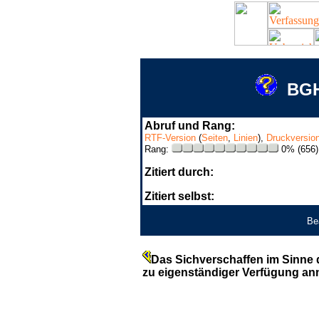
BGH
Abruf und Rang:
RTF-Version
(
Seiten
,
Linien
),
Druckversio
Rang:
0% (656)
Zitiert durch:
Zitiert selbst:
Be
Das Sichverschaffen im Sinne d
zu eigenständiger Verfügung an