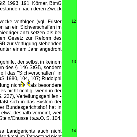
tZ 1993, 191; Körner, BtmG
atbeständen nach deren Zweck
cke verfolgen (vgl. Frister
12
gen an ein Sichverschaffen im
niedriger anzusetzen als bei
ten Gesetz zur Reform des
tGB zur Verfügung stehenden
t unter einem Jahr angedroht
ehilfe, der selbst in keinem
13
hen des § 146 StGB, sondern
il das "Sichverschaffen" in
uS 1980, 104, 107; Rudolphi
lung nicht
als besondere
 nicht richtig, wenn in der
227), Verteilungsgehilfen -
läßt sich in das System der
r Bundesgerichtshof hat in
 etwa deshalb verneint, weil
(Stein/Onusseit a.a.O. S. 104,
s Landgerichts auch nicht
14
s Merkmal im Tatbestand nicht