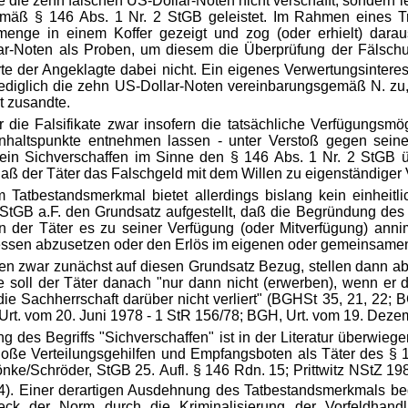
 die zehn falschen US-Dollar-Noten nicht verschafft, sondern le
äß § 146 Abs. 1 Nr. 2 StGB geleistet. Im Rahmen eines Tr
menge in einem Koffer gezeigt und zog (oder erhielt) darau
r-Noten als Proben, um diesem die Überprüfung der Fälschun
e der Angeklagte dabei nicht. Ein eigenes Verwertungsintere
te lediglich die zehn US-Dollar-Noten vereinbarungsgemäß N. zu
t zusandte.
ie Falsifikate zwar insofern die tatsächliche Verfügungsmögli
Anhaltspunkte entnehmen lassen - unter Verstoß gegen seine
in Sichverschaffen im Sinne den § 146 Abs. 1 Nr. 2 StGB üb
aß der Täter das Falschgeld mit dem Willen zu eigenständiger
Tatbestandsmerkmal bietet allerdings bislang kein einheitlic
 StGB a.F. den Grundsatz aufgestellt, daß die Begründung des
enn der Täter es zu seiner Verfügung (oder Mitverfügung) ann
en abzusetzen oder den Erlös im eigenen oder gemeinsamen I
zwar zunächst auf diesen Grundsatz Bezug, stellen dann aber 
e soll der Täter danach "nur dann nicht (erwerben), wenn er 
ie Sachherrschaft darüber nicht verliert" (BGHSt 35, 21, 22;
Urt. vom 20. Juni 1978 - 1 StR 156/78; BGH, Urt. vom 19. Deze
g des Begriffs "Sichverschaffen" ist in der Literatur überwie
oße Verteilungsgehilfen und Empfangsboten als Täter des § 1
nke/Schröder, StGB 25. Aufl. § 146 Rdn. 15; Prittwitz NStZ 198
4). Einer derartigen Ausdehnung des Tatbestandsmerkmals be
ck der Norm durch die Kriminalisierung der Vorfeldhand