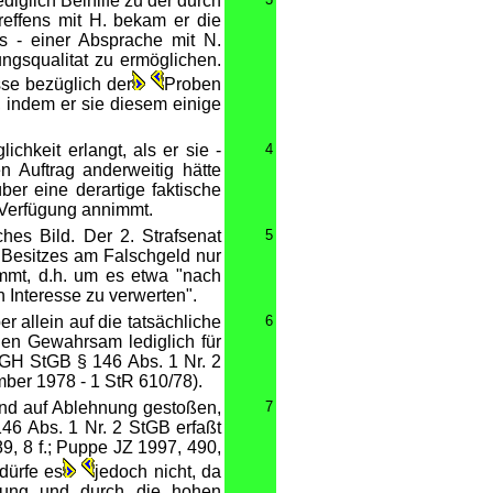
diglich Beihilfe zu der durch
effens mit H. bekam er die
s - einer Absprache mit N.
gsqualitat zu ermöglichen.
sse bezüglich der
Proben
, indem er sie diesem einige
chkeit erlangt, als er sie -
4
n Auftrag anderweitig hätte
er eine derartige faktische
 Verfügung annimmt.
hes Bild. Der 2. Strafsenat
5
 Besitzes am Falschgeld nur
immt, d.h. um es etwa "nach
nteresse zu verwerten".
allein auf die tatsächliche
6
den Gewahrsam lediglich für
 BGH StGB § 146 Abs. 1 Nr. 2
mber 1978 - 1 StR 610/78).
gend auf Ablehnung gestoßen,
7
46 Abs. 1 Nr. 2 StGB erfaßt
9, 8 f.; Puppe JZ 1997, 490,
dürfe es
jedoch nicht, da
lung und durch die hohen