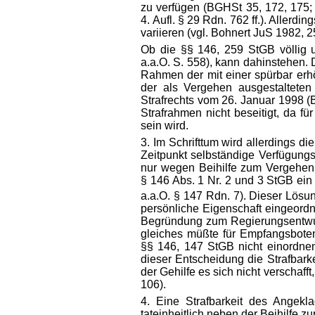
zu verfügen (BGHSt 35, 172, 175;
4. Aufl. § 29 Rdn. 762 ff.). Aller
variieren (vgl. Bohnert JuS 1982, 2
Ob die §§ 146, 259 StGB völlig un
a.a.O. S. 558), kann dahinstehen. 
Rahmen der mit einer spürbar erhö
der als Vergehen ausgestaltete
Strafrechts vom 26. Januar 1998 (
Strafrahmen nicht beseitigt, da fü
sein wird.
3. Im Schrifttum wird allerdings d
Zeitpunkt selbständige Verfügung
nur wegen Beihilfe zum Vergehen 
§ 146 Abs. 1 Nr. 2 und 3 StGB ein
a.a.O. § 147 Rdn. 7). Dieser Lösu
persönliche Eigenschaft eingeordn
Begründung zum Regierungsentwurf
gleiches müßte für Empfangsboten
§§ 146, 147 StGB nicht einordnen
dieser Entscheidung die Strafbark
der Gehilfe es sich nicht verschafft
106).
4. Eine Strafbarkeit des Ange
tateinheitlich neben der Beihilfe z