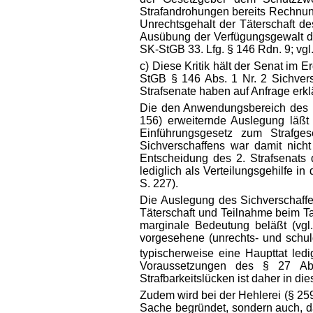
Strafandrohungen bereits Rechnung
Unrechtsgehalt der Täterschaft de
Ausübung der Verfügungsgewalt de
SK-StGB 33. Lfg. § 146 Rdn. 9; vgl. 
c) Diese Kritik hält der Senat im 
StGB § 146 Abs. 1 Nr. 2 Sichvers
Strafsenate haben auf Anfrage erkl
Die den Anwendungsbereich des M
156) erweiternde Auslegung läßt
Einführungsgesetz zum Strafge
Sichverschaffens war damit nich
Entscheidung des 2. Strafsenats
lediglich als Verteilungsgehilfe 
S. 227).
Die Auslegung des Sichverschaffe
Täterschaft und Teilnahme beim Ta
marginale Bedeutung beläßt (vgl.
vorgesehene (unrechts- und schul
typischerweise eine Haupttat ledig
Voraussetzungen des § 27 Abs
Strafbarkeitslücken ist daher in
Zudem wird bei der Hehlerei (§ 259
Sache begründet, sondern auch, d