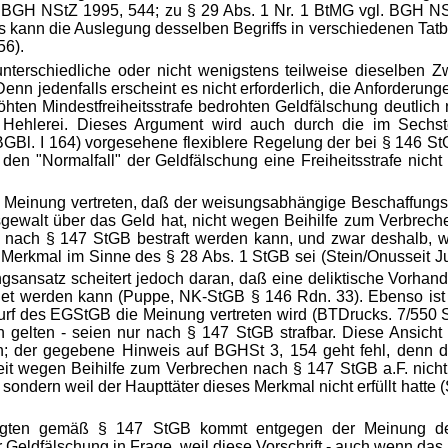
 BGH NStZ 1995, 544; zu § 29 Abs. 1 Nr. 1 BtMG vgl. BGH NS
dings kann die Auslegung desselben Begriffs in verschiedenen T
56).
terschiedliche oder nicht wenigstens teilweise dieselben Zwe
Denn jedenfalls erscheint es nicht erforderlich, die Anforderun
hten Mindestfreiheitsstrafe bedrohten Geldfälschung deutlich 
n Hehlerei. Dieses Argument wird auch durch die im Sechs
BGBl. I 164) vorgesehene flexiblere Regelung der bei § 146 S
r den "Normalfall" der Geldfälschung eine Freiheitsstrafe nich
ie Meinung vertreten, daß der weisungsabhängige Beschaffungsg
sgewalt über das Geld hat, nicht wegen Beihilfe zum Verbrec
nach § 147 StGB bestraft werden kann, und zwar deshalb, we
 Merkmal im Sinne des § 28 Abs. 1 StGB sei (Stein/Onusseit J
ngsansatz scheitert jedoch daran, daß eine deliktische Vorhand
et werden kann (Puppe, NK-StGB § 146 Rdn. 33). Ebenso ist es
 des EGStGB die Meinung vertreten wird (BTDrucks. 7/550 S. 
 gelten - seien nur nach § 147 StGB strafbar. Diese Ansicht 
; der gegebene Hinweis auf BGHSt 3, 154 geht fehl, denn de
eit wegen Beihilfe zum Verbrechen nach § 147 StGB a.F. nicht
, sondern weil der Haupttäter dieses Merkmal nicht erfüllt hatte 
klagten gemäß § 147 StGB kommt entgegen der Meinung de
ur Geldfälschung in Frage, weil diese Vorschrift - auch wenn da