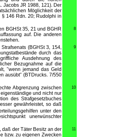
A. Jacobs JR 1988, 121). Der
atsächlichen Möglichkeit der
 § 146 Rdn. 20; Rudolphi in
dungen BGHSt 35, 21 und BGHR
8
uffassung auf. Die anderen
enstehen.
Strafsenats (BGHSt 3, 154,
9
hungstatbestände durch das
riffliche Ausdehnung des
klicher Bezugnahme auf die
hlt, "wenn jemand das Geld
ren ausübt" (BTDrucks. 7/550
rechte Abgrenzung zwischen
10
 eigenständige und nicht nur
ption des Strafgesetzbuches
sser gewährleistet, so daß
rteilungsgehilfen unter den
ichtspunkt unerwünschter
, daß der Täter Besitz an der
11
ene bzw. zu eigenen Zwecken