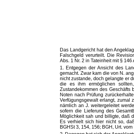
Das Landgericht hat den Angeklagt
Falschgeld verurteilt. Die Revisi
Abs. 1 Nr. 2 in Tateinheit mit § 146 
1. Entgegen der Ansicht des Landg
gemacht. Zwar kam die von N. ange
nicht zustande, doch gelangte er 
die es ihm ermöglichen sollte
Zustandekommen des Geschäfts bef
Noten nach Prüfung zurückerhalte
Verfügungsgewalt erlangt, zumal z
nämlich an J. weitergeleitet wer
sofern die Lieferung des Gesamtb
Möglichkeit sah und billigte, daß 
Es verhielt sich hier nicht so, 
BGHSt 3, 154, 156; BGH, Urt. vom 