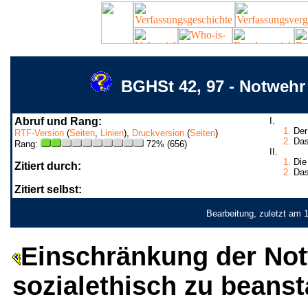
BGHSt 42, 97 - Notwehr
Abruf und Rang:
I.
1.
Der 
RTF-Version
(
Seiten
,
Linien
),
Druckversion
(
Seiten
)
2.
Das 
Rang:
72% (656)
II.
1.
Die 
Zitiert durch:
2.
Das 
Zitiert selbst:
Bearbeitung, zuletzt am 
Einschränkung der Not
sozialethisch zu beans