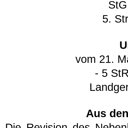
StG
5. St
U
vom 21. M
- 5 St
Landger
Aus den
Die Revision des Neben