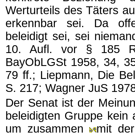
Werturteils des Täters a
erkennbar sei. Da off
beleidigt sei, sei niema
10. Aufl. vor § 185 R
BayObLGSt 1958, 34, 35;
79 ff.; Liepmann, Die B
S. 217; Wagner JuS 1978
Der Senat ist der Meinun
beleidigten Gruppe kein 
um zusammen
mit de