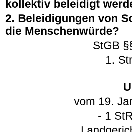
kollektiv beleidigt werd
2. Beleidigungen von So
die Menschenwürde?
StGB §§
1. St
U
vom 19. Ja
- 1 St
Landgeric