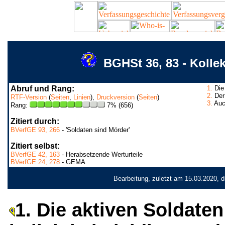
BGHSt 36, 83 - Kolle
Abruf und Rang:
1.
Die 
2.
Der 
RTF-Version
(
Seiten
,
Linien
),
Druckversion
(
Seiten
)
3.
Auch
Rang:
7% (656)
Zitiert durch:
BVerfGE 93, 266
- 'Soldaten sind Mörder'
Zitiert selbst:
BVerfGE 42, 163
- Herabsetzende Werturteile
BVerfGE 24, 278
- GEMA
Bearbeitung, zuletzt am 15.03.2020, 
1. Die aktiven Soldat