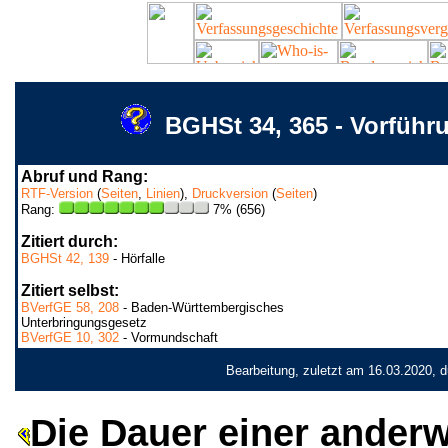
BGHSt 34, 365 - Vorführu
Abruf und Rang:
RTF-Version
(
Seiten
,
Linien
),
Druckversion
(
Seiten
)
Rang:
7% (656)
Zitiert durch:
BGHSt 42, 139
- Hörfalle
Zitiert selbst:
BVerfGE 58, 208
- Baden-Württembergisches
Unterbringungsgesetz
BVerfGE 10, 302
- Vormundschaft
Bearbeitung, zuletzt am 16.03.2020, 
Die Dauer einer anderw