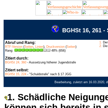
BGHSt 16, 261 -
Abruf und Rang:
1.
Der 
2.
Die 
RTF-Version
(
Seiten
,
Linien
),
Druckversion
(
Seiten
)
Rang:
48% (656)
Zitiert durch:
BGHSt 24, 360
- Aussetzung höherer Jugendstrafe
Zitiert selbst:
BGHSt 15, 224
- "Schuldstrafe" nach § 17 JGG
Bearbeitung, zuletzt am 16.03.2020, 
1. Schädliche Neigung
können sich bereits in s