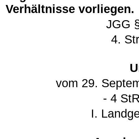
Verhältnisse vorliegen.
JGG §
4. St
U
vom 29. Septem
- 4 St
I. Landg