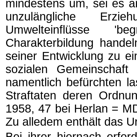
mindestens um, sei es a
unzulängliche Erzi
Umwelteinflüsse 'b
Charakterbildung handel
seiner Entwicklung zu e
sozialen Gemeinschaft 
namentlich befürchten l
Straftaten deren Ordn
1958, 47 bei Herlan = MD
Zu alledem enthält das Ur
Bei ihrer hiernach erfor