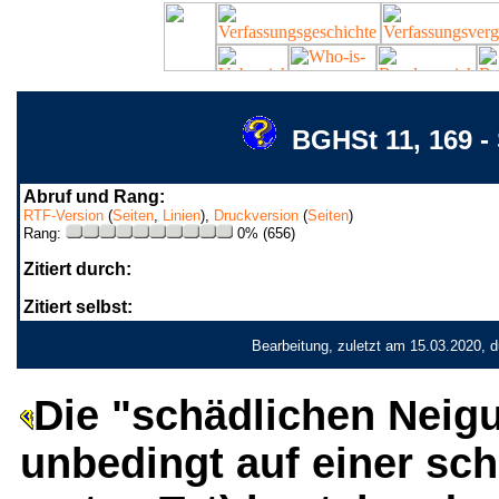
BGHSt 11, 169 -
Abruf und Rang:
RTF-Version
(
Seiten
,
Linien
),
Druckversion
(
Seiten
)
Rang:
0% (656)
Zitiert durch:
Zitiert selbst:
Bearbeitung, zuletzt am 15.03.2020, 
Die "schädlichen Neig
unbedingt auf einer sch