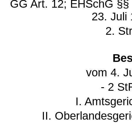
GG Art. 12; EHSchG §§
23. Juli 
2. St
Bes
vom 4. Ju
- 2 St
I. Amtsger
II. Oberlandesger