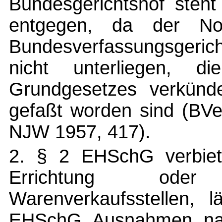
Bundesgerichtshof steht
entgegen, da der Nor
Bundesverfassungsgerich
nicht unterliegen, di
Grundgesetzes verkünd
gefaßt worden sind (BV
NJW 1957, 417).
2. § 2 EHSchG verbiete
Errichtung od
Warenverkaufsstellen,
EHSchG Ausnahmen na