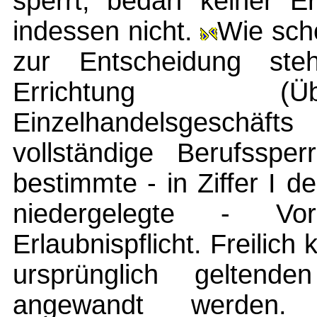
sperrt, bedarf keiner E
indessen nicht.
Wie scho
zur Entscheidung ste
Errichtung (Ü
Einzelhandelsgeschä
vollständige Berufsspe
bestimmte - in Ziffer I 
niedergelegte - Vor
Erlaubnispflicht. Freilic
ursprünglich gelten
angewandt werden