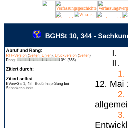
BGHSt 10, 344 - Sachkund
Abruf und Rang:
I.
RTF-Version
(
Seiten
,
Linien
),
Druckversion
(
Seiten
)
Rang:
0% (656)
II.
Zitiert durch:
1.
Zitiert selbst:
12. Mai 
BVerwGE 1, 48 - Bedürfnisprüfung bei
Schankerlaubnis
2.
allgemein
3.
Entwickl