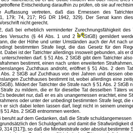
r getroffene Entscheidung daraufhin zu prüfen, ob sie auf rechts
e Auffassung vertreten, daß das Ermessen des Tatrichte
71, 179; 74, 217; RG DR 1942, 329). Der Senat kann diese
orschrift nicht gerecht.
 daß bei erheblich verminderter Zurechnungsfähigkeit des 
g des Versuchs (§ 44 Abs. 1 und 2
StGB) gemildert werd
 kann, die der Höhe und unter Umständen auch der Art nach u
dingt bestimmten Strafe liegt, die das Gesetz für den Regelf
 Dabei ist der Tatrichter allerdings insoweit gebunden, als er 
 unterschreiten darf. § 51 Abs. 2 StGB gibt dem Tatrichter als
rafrahmen bestimmt, einen nach unten erweiterten Strafrahmen.
ebenslanges Zuchthaus androht, eröffnet § 51 Abs. 2 dem Tatr
 Abs. 2 StGB auf Zuchthaus von drei Jahren und dessen ober
nslangen Zuchthauses bestimmt ist, wobei allerdings eine zeit
 StGB). Mildert der Tatrichter die Strafe nach § 51 Abs. 2 StGB n
Strafe zu mildern, die er für dieselbe Tat desselben Täters v
 bedeutet nur, daß er es als unangemessen erachtet, eine Str
ahmens oder unter der unbedingt bestimmten Strafe liegt, die 
er sich dabei leiten lassen darf, liegt nicht in seinem unei
§ 51 Abs. 2 StGB entnommen werden.
GB beruht auf dem Gedanken, daß die Strafe schuldangemessen s
rundsätzlich den Schuldgehalt und damit die Strafwürdigkeit de
14 [317]), so daß die Mindeststrafe oder absolut bestimmte St