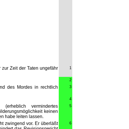
ur Zeit der Taten ungefähr
1
2
d des Mordes in rechtlich
3
4
 (erheblich vermindertes
5
lderungsmöglichkeit keinen
n habe leiten lassen.
ht zwingend vor. Er überläßt
6
hindert das Revisionsgericht