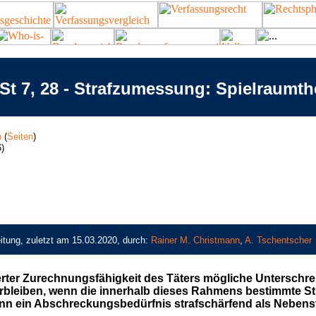
t 7, 28 - Strafzumessung: Spielraumth
n
(
Seiten
)
)
itung, zuletzt am 15.03.2020, durch:
Rainer M. Christmann
,
A. Tschentscher
rter Zurechnungsfähigkeit des Täters mögliche Unterschre
rbleiben, wenn die innerhalb dieses Rahmens bestimmte St
nn ein Abschreckungsbedürfnis strafschärfend als Nebens