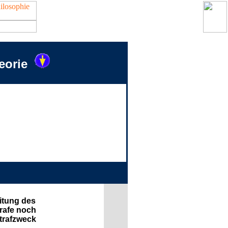
eorie
itung des
rafe noch
trafzweck