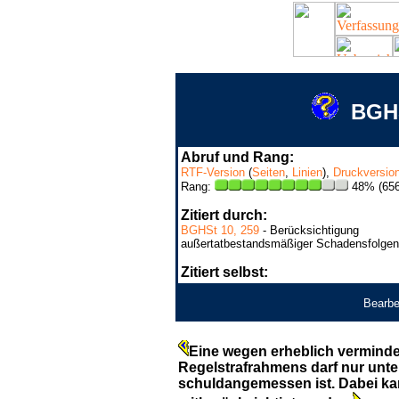
BGHS
Abruf und Rang:
RTF-Version
(
Seiten
,
Linien
),
Druckversio
Rang:
48% (656
Zitiert durch:
BGHSt 10, 259
- Berücksichtigung
außertatbestandsmäßiger Schadensfolgen
Zitiert selbst:
Bearbe
Eine wegen erheblich verminde
Regelstrafrahmens darf nur unte
schuldangemessen ist. Dabei ka