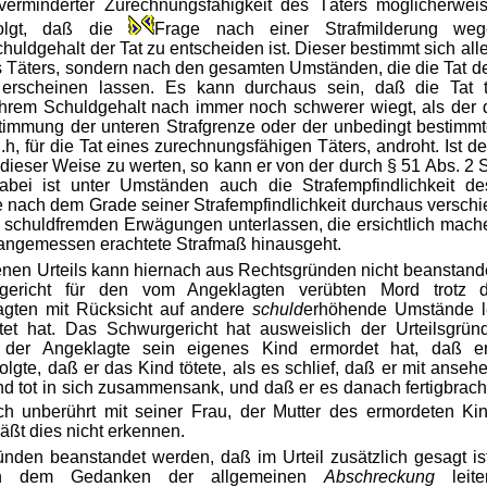
ch verminderter Zurechnungsfähigkeit des Täters möglicherw
folgt, daß die
Frage nach einer Strafmilderung wege
ldgehalt der Tat zu entscheiden ist. Dieser bestimmt sich alle
 Täters, sondern nach den gesamten Umständen, die die Tat de
erscheinen lassen. Es kann durchaus sein, daß die Tat tr
hrem Schuldgehalt nach immer noch schwerer wiegt, als der de
immung der unteren Strafgrenze oder der unbedingt bestimmt
.h, für die Tat eines zurechnungsfähigen Täters, androht. Ist d
dieser Weise zu werten, so kann er von der durch § 51 Abs. 2
abei ist unter Umständen auch die Strafempfindlichkeit d
nach dem Grade seiner Strafempfindlichkeit durchaus verschied
s schuldfremden Erwägungen unterlassen, die ersichtlich mach
dangemessen erachtete Strafmaß hinausgeht.
nen Urteils kann hiernach aus Rechtsgründen nicht beanstande
ericht für den vom Angeklagten verübten Mord trotz de
agten mit Rücksicht auf andere
schuld
erhöhende Umstände l
et hat. Das Schwurgericht hat ausweislich der Urteilsgrü
der Angeklagte sein eigenes Kind ermordet hat, daß er
olgte, daß er das Kind tötete, als es schlief, daß er mit anse
 tot in sich zusammensank, und daß er es danach fertigbracht
ch unberührt mit seiner Frau, der Mutter des ermordeten Kin
äßt dies nicht erkennen.
nden beanstandet werden, daß im Urteil zusätzlich gesagt ist
von dem Gedanken der allgemeinen
Abschreckung
leite