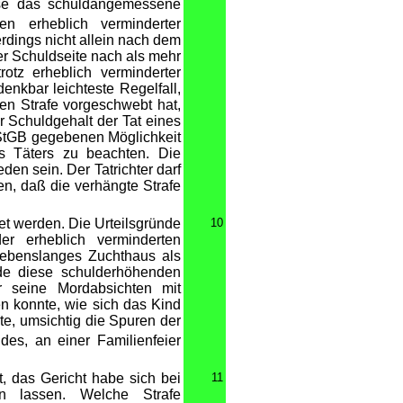
eise das schuldangemessene
n erheblich verminderter
rdings nicht allein nach dem
r Schuldseite nach als mehr
otz erheblich verminderter
nkbar leichteste Regelfall,
en Strafe vorgeschwebt hat,
er Schuldgehalt der Tat eines
 StGB gegebenen Möglichkeit
es Täters zu beachten. Die
en sein. Der Tatrichter darf
en, daß die verhängte Strafe
t werden. Die Urteilsgründe
10
r erheblich verminderten
ebenslanges Zuchthaus als
nde diese schulderhöhenden
 seine Mordabsichten mit
hen konnte, wie sich das Kind
e, umsichtig die Spuren der
des, an einer Familienfeier
, das Gericht habe sich bei
11
n lassen. Welche Strafe