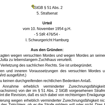
StGB § 51 Abs. 2
5. Strafsenat
Urteil
vom 10. November 1954 g.H.
- 5 StR 476/54 -
I. Schwurgericht Hamburg
Aus den Gründen:
agten wegen versuchten Mordes und wegen Mordes an seiner z
Jutta zu lebenslangem Zuchthaus verurteilt.
Verletzung des sachlichen Rechts. Sie ist unbegründet.
ren und inneren Voraussetzungen des versuchten Mordes un
Wird ausgeführt.)
zu keinen durchgreifenden rechtlichen Bedenken Anlaß.
Annahme erheblich verminderter Zurechnungsfähigkeit
hsinns) von der im § 51 Abs. 2 StGB vorgesehenen Strafmi
t die Revision, daß es sich dabei von rechtsirrigen Erwägunge
derung wegen erheblich verminderter Zurechnungsfähigkeit nic
 Tatrichters, ob er die Strafe mildern will oder nicht. Dies 