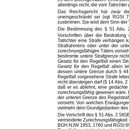
allerdings nicht, die vom Tatrichte
Das Reichsgericht hat zwar di
uneingeschränkt sei (vgl RGSt 
zustimmen. Sie wird dem Sinn der V
Die Bestimmung des § 51 Abs. 2,
Vorschriften über die Bestrafun
Tatrichter eine Strafe verhängen
Strafrahmens oder unter der unbe
zurechnungsfähigen Täters vorsieht.
bestimmte untere Strafgrenze nicht
Gesetz für den Regelfall einen St
Gesetz für den Regelfall allein l
dessen untere Grenze durch § 44
Regelfall vorgesehene Strafe lebe
nicht übersteigen darf (§ 14 Abs. 2
daß er es ablehnt, eine
gedachte
zurechnungsfähig gewesen wäre. Es
der unteren Grenze des Regelstrafr
vorsieht. Von welchen Erwägungen 
vielmehr dem Grundgedanken des 
Die Vorschrift des § 51 Abs. 2 St
verminderte Zurechnungsfähigkeit g
BGH NJW 1953, 1760 und RGSt 69, 3