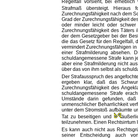
Regelfall vorsieht, bei erhebli
Strafmaß übersteigt. Hieraus 
Zurechnungsfähigkeit nach dem Schu
Grad der Zurechnungsfähigkeit des
oder minder leicht oder schwer 
Zurechnungsfähigkeit des Täters i
der dem Gesetzgeber bei der Best
die das Gesetz für den Regelfall, d
vermindert Zurechnungsfähigen in 
einer Strafmilderung absehen. D
schuldangemessene Strafe kann je 
aber eine Strafmilderung nicht au
über das von ihm selbst als schul
Der Strafausspruch des angefochte
ergeben klar, daß das Schwurg
Zurechnungsfähigkeit des Angekl
schuldangemessene Strafe eracht
Umstände darin gefunden, daß 
unmenschlicher Beharrlichkeit verf
unter dem Stromstoß aufbäumte und
Tat zu beseitigen und
äußerli
teilzunehmen. Einen Rechtsirrtum l
Es kann auch nicht aus Rechtsgrü
seiner Entscheidung auch 