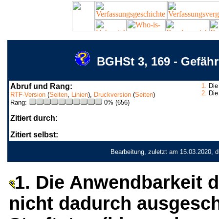
BGHSt 3, 169 - Gefäh
Abruf und Rang:
1.
Die 
2.
Die 
RTF-Version
(
Seiten
,
Linien
),
Druckversion
(
Seiten
)
Rang:
0% (656)
Zitiert durch:
Zitiert selbst:
Bearbeitung, zuletzt am 15.03.2020, 
1. Die Anwendbarkeit d
nicht dadurch ausgesch