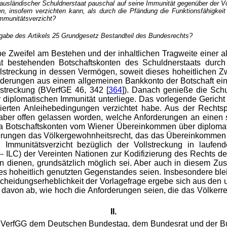
ausländischer Schuldnerstaat pauschal auf seine Immunität gegenüber der Vol
, insofern verzichten kann, als durch die Pfändung die Funktionsfähigkeit 
Immunitätsverzicht?
ßgabe des Artikels 25 Grundgesetz Bestandteil des Bundesrechts?
be Zweifel am Bestehen und der inhaltlichen Tragweite einer a
aat bestehenden Botschaftskonten des Schuldnerstaats durch
lstreckung in dessen Vermögen, soweit dieses hoheitlichen 
rderungen aus einem allgemeinen Bankkonto der Botschaft
ei
lstreckung (BVerfGE 46, 342 [
364
]). Danach genieße die Schu
iplomatischen Immunität unterliege. Das vorlegende Gericht 
ulierten Anleihebedingungen verzichtet habe. Aus der Recht
ei aber offen gelassen worden, welche Anforderungen an einen 
a Botschaftskonten vom Wiener Übereinkommen über diplomat
rderungen das Völkergewohnheitsrecht, das das Übereinkomme
 Immunitätsverzicht bezüglich der Vollstreckung in laufen
- ILC) der Vereinten Nationen zur Kodifizierung des Rechts de
en dienen, grundsätzlich möglich sei. Aber auch in diesem Zu
es hoheitlich genutzten Gegenstandes seien. Insbesondere blei
scheidungserheblichkeit der Vorlagefrage ergebe sich aus den 
 davon ab, wie hoch die Anforderungen seien, die das Völkerre
II.
BVerfGG dem Deutschen Bundestag, dem Bundesrat und der B