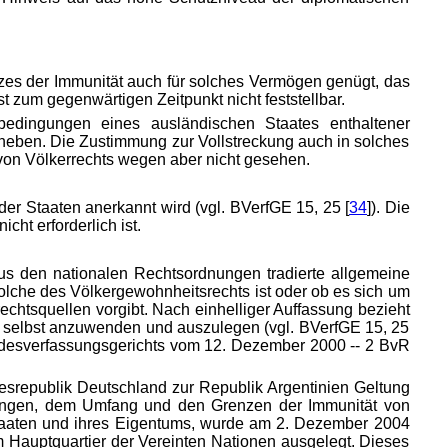
tzes der Immunität auch für solches Vermögen genügt, das
t zum gegenwärtigen Zeitpunkt nicht feststellbar.
ebedingungen eines ausländischen Staates enthaltener
uheben. Die Zustimmung zur Vollstreckung auch in solches
 von Völkerrechts wegen aber nicht gesehen.
er Staaten anerkannt wird (vgl. BVerfGE 15, 25 [
34
]). Die
cht erforderlich ist.
us den nationalen Rechtsordnungen tradierte allgemeine
solche des Völkergewohnheitsrechts ist oder ob es sich um
rechtsquellen vorgibt. Nach einhelliger Auffassung bezieht
en selbst anzuwenden und auszulegen (vgl. BVerfGE 15, 25
desverfassungsgerichts vom 12. Dezember 2000 -- 2 BvR
desrepublik Deutschland zur Republik Argentinien Geltung
tzungen, dem Umfang und den Grenzen der Immunität von
Staaten und ihres Eigentums, wurde am 2. Dezember 2004
Hauptquartier der Vereinten Nationen ausgelegt. Dieses