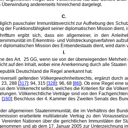
n Überwindung andererseits hinreichend dargelegt.
C.
diglich pauschaler Immunitätsverzicht zur Aufhebung des Schu
der Funktionsfähigkeit seiner diplomatischen Mission dient, is
rifttum ergibt sich, dass ein allgemeiner, in den Anleih
aatenimmunität im Erkenntnis- und Vollstreckungsverfahren aufz
r diplomatischen Mission des Entsendestaats dient, wird darin
I.
nne des Art. 25 GG, wenn sie von der überwiegenden Mehrheit d
cht auf den Inhalt, wobei eine Anerkennung durch alle Staaten ni
republik Deutschland die Regel anerkannt hat.
iversell geltenden Völkergewohnheitsrechts, ergänzt durch a
; 23, 288 [
317
]; 94, 315 [
328
]; 96, 68 [
86
]). Ob eine Regel eine 
s dem Völkerrecht selbst, welches die Kriterien für die Völker
gelungen. Völkerrechtliche Verträge sind von den Fachgericht
 [
160
]; Beschluss der 4. Kammer des Zweiten Senats des Bun
g der allgemeinen Staatenimmunität, die im Verhältnis der Bun
mission erarbeitete multilaterale Vertrag zu den Vorausse
 Vereinten Nationen über die gerichtlichen Immunitäten der 
enommen und ab dem 17. Januar 2005 zur Unterzeichnung im 