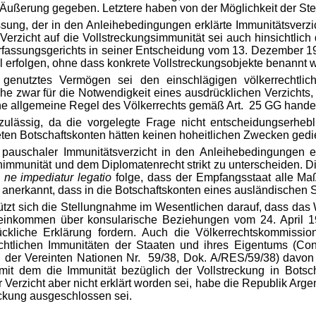
 Äußerung gegeben. Letztere haben von der Möglichkeit der S
sung, der in den Anleihebedingungen erklärte Immunitätsverzicht
 Verzicht auf die Vollstreckungsimmunität sei auch hinsichtlic
assungsgerichts in seiner Entscheidung vom 13. Dezember 1977
al erfolgen, ohne dass konkrete Vollstreckungsobjekte benannt
ch genutztes Vermögen sei den einschlägigen völkerrecht
e zwar für die Notwendigkeit eines ausdrücklichen Verzichts, s
eine allgemeine Regel des Völkerrechts gemäß Art. 25 GG hande
zulässig, da die vorgelegte Frage nicht entscheidungserhebl
eten Botschaftskonten hätten keinen hoheitlichen Zwecken gedi
in pauschaler Immunitätsverzicht in den Anleihebedingungen e
nimmunität und dem Diplomatenrecht strikt zu unterscheiden. 
z
ne impediatur legatio
folge, dass der Empfangsstaat alle Ma
nerkannt, dass in die Botschaftskonten eines ausländischen St
stützt sich die Stellungnahme im Wesentlichen darauf, dass d
einkommen über konsularische Beziehungen vom 24. April 196
ckliche Erklärung fordern. Auch die Völkerrechtskommiss
tlichen Immunitäten der Staaten und ihres Eigentums (Conve
der Vereinten Nationen Nr. 59/38, Dok. A/RES/59/38) davon au
, mit dem die Immunität bezüglich der Vollstreckung in Bot
 Verzicht aber nicht erklärt worden sei, habe die Republik Arge
eckung ausgeschlossen sei.