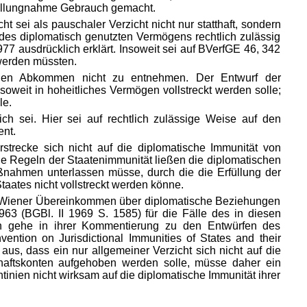
tellungnahme Gebrauch gemacht.
 sei als pauschaler Verzicht nicht nur statthaft, sondern
h des diplomatisch genutzten Vermögens rechtlich zulässig
 ausdrücklich erklärt. Insoweit sei auf BVerfGE 46, 342
 werden müssten.
lichen Abkommen nicht zu entnehmen. Der Entwurf der
oweit in hoheitliches Vermögen vollstreckt werden solle;
le.
ich sei. Hier sei auf rechtlich zulässige Weise auf den
ent.
rstrecke sich nicht auf die diplomatische Immunität von
Die Regeln der Staatenimmu
nität ließen die diplomatischen
ßnahmen unterlassen müsse, durch die die Erfüllung der
aates nicht vollstreckt werden könne.
as Wiener Übereinkommen über diplomatische Beziehungen
3 (BGBl. II 1969 S. 1585) für die Fälle des in diesen
ion gehe in ihrer Kommentierung zu den Entwürfen des
ntion on Jurisdictional Immunities of States and their
s, dass ein nur allgemeiner Verzicht sich nicht auf die
schaftskonten aufgehoben werden solle, müsse daher ein
ntinien nicht wirksam auf die diplomatische Immunität ihrer