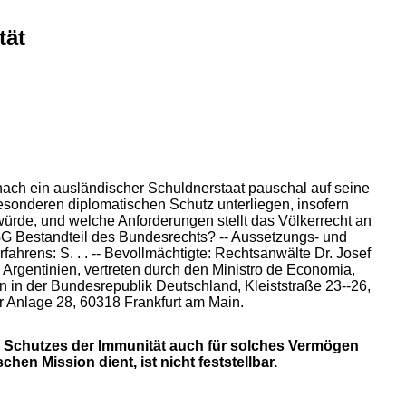
tät
nach ein ausländischer Schuldnerstaat pauschal auf seine
esonderen diplomatischen Schutz unterliegen, insofern
 würde, und welche Anforderungen stellt das Völkerrecht an
GG Bestandteil des Bundesrechts? -- Aussetzungs- und
hrens: S. . . -- Bevollmächtigte: Rechtsanwälte Dr. Josef
rgentinien, vertreten durch den Ministro de Economia,
en in der Bundesrepublik Deutschland, Kleiststraße 23--26,
r Anlage 28, 60318 Frankfurt am Main.
es Schutzes der Immunität auch für solches Vermögen
chen Mission dient, ist nicht feststellbar.