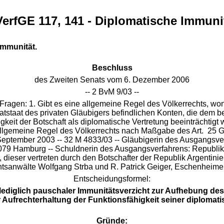
erfGE 117, 141 - Diplomatische Immuni
Immunität.
Beschluss
des Zweiten Senats vom 6. Dezember 2006
-- 2 BvM 9/03 --
 Fragen: 1. Gibt es eine allgemeine Regel des Völkerrechts, wo
atstaat des privaten Gläubigers befindlichen Konten, die dem b
gkeit der Botschaft als diplomatische Vertretung beeinträchtigt
e allgemeine Regel des Völkerrechts nach Maßgabe des Art. 25 
eptember 2003 -- 32 M 4833/03 -- Gläubigerin des Ausgangsverfa
079 Hamburg -- Schuldnerin des Ausgangsverfahrens: Republik A
 dieser vertreten durch den Botschafter der Republik Argentini
chtsanwälte Wolfgang Strba und R. Patrick Geiger, Eschenheime
Entscheidungsformel:
n lediglich pauschaler Immunitätsverzicht zur Aufhebung d
 Aufrechterhaltung der Funktions
fähigkeit seiner diplomatis
Gründe: