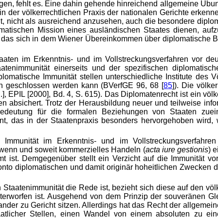
en, fehlt es. Eine dahin gehende hinreichend allgemeine Übung 
n der völkerrechtlichen Praxis der nationalen Gerichte erkenne
nt, nicht als ausreichend anzusehen, auch die besondere dip
lomatischen Mission eines ausländischen Staates dienen, auf
, das sich in dem Wiener Übereinkommen über diplomatische
ten im Erkenntnis- und im Vollstreckungsverfahren vor deut
tenimmunität einerseits und der spezifischen diplomatisc
lomatische Immunität stellen unterschiedliche Institute des 
en geschlossen werden kann (BVerfGE 96, 68 [
85
]). Die völk
.], EPIL [2000], Bd. 4, S. 615). Das Diplomatenrecht ist ein vö
en absichert. Trotz der Herausbildung neuer und teilweise inf
Bedeutung für die formalen Beziehungen von Staaten zuei
nt, das in der Staatenpraxis besonders hervorgehoben wird,
 Immunität im Erkenntnis- und im Vollstreckungsverfahren
, wenn und soweit kommerzielles Handeln (
acta iure gestionis
) 
t ist. Demgegenüber stellt ein Verzicht auf die Immunität vor
onto diplomatischen und damit originär hoheitlichen Zwecken d
 Staatenimmunität die Rede ist, bezieht sich diese auf den vö
 unterworfen ist. Ausgehend von dem Prinzip der souveränen Gl
nder zu Gericht sitzen. Allerdings hat das Recht der allgemein
atlicher Stellen, einen Wandel von einem absoluten zu ein