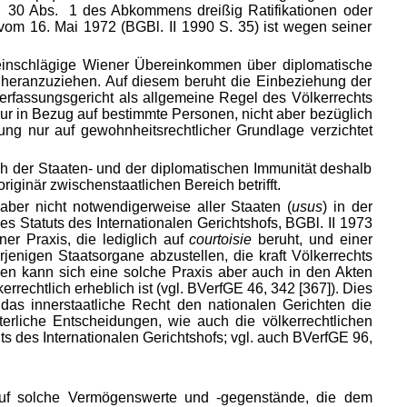
t. 30 Abs. 1 des Abkommens dreißig Ratifikationen oder
 vom 16. Mai 1972 (BGBl. II 1990 S. 35) ist wegen seiner
s einschlägige Wiener Übereinkommen über diplomatische
 heranzuziehen. Auf diesem beruht die Einbeziehung der
erfassungsgericht als allgemeine Regel des Völkerrechts
r in Bezug auf bestimmte Personen, nicht aber bezüglich
ng nur auf gewohnheitsrechtlicher Grundlage verzichtet
h der Staaten- und der diplomatischen Immunität deshalb
ginär zwischenstaatlichen Bereich betrifft.
 aber nicht notwendigerweise aller Staaten (
usus
) in der
des Statuts des Internationalen Gerichtshofs, BGBl. II 1973
er Praxis, die lediglich auf
courtoisie
beruht, und einer
rjenigen Staatsorgane abzustellen, die kraft Völkerrechts
eben kann sich eine solche Praxis aber auch in den Akten
rechtlich erheblich ist (vgl. BVerf
GE 46, 342 [367]). Dies
 das innerstaatliche Recht den nationalen Gerichten die
chterliche Entscheidungen, wie auch die völkerrechtlichen
ts des Internationalen Gerichtshofs; vgl. auch BVerfGE 96,
 auf solche Vermögenswerte und -gegenstände, die dem