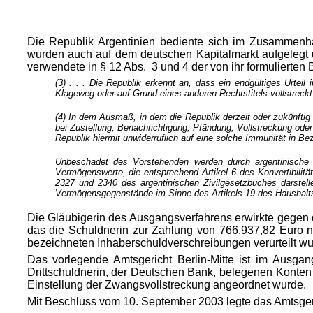
Die Republik Argentinien bediente sich im Zusammenha
wurden auch auf dem deutschen Kapitalmarkt aufgelegt 
verwendete in § 12 Abs. 3 und 4 der von ihr formulierten
(3) . . . Die Republik erkennt an, dass ein endgültiges Urtei
Klageweg oder auf Grund eines anderen Rechtstitels vollstreck
(4) In dem Ausmaß, in dem die Republik derzeit oder zukünftig 
bei Zustellung, Benachrichtigung, Pfändung, Vollstreckung oder
Republik hiermit unwiderruflich auf eine solche Immunität in 
Unbeschadet des Vorstehenden werden durch argentinische G
Vermögenswerte, die entsprechend Artikel 6 des Konvertibilität
2327 und 2340 des argentinischen Zivilgesetzbuches darstelle
Vermögensgegenstände im Sinne des Artikels 19 des Haushalts
Die Gläubigerin des Ausgangsverfahrens erwirkte gegen d
das die Schuldnerin zur Zahlung von 766.937,82 Euro n
bezeichneten Inhaberschuldverschreibungen verurteilt wu
Das vorlegende Amtsgericht Berlin-Mitte ist im Ausgan
Drittschuldnerin, der Deutschen Bank, belegenen Konten 
Einstellung der Zwangsvollstreckung angeordnet wurde.
Mit Beschluss vom 10. September 2003 legte das Amtsger