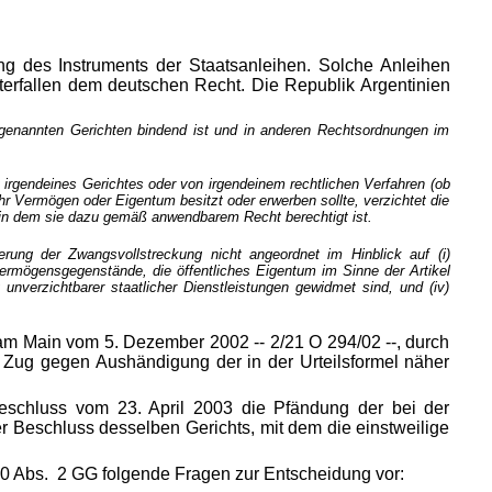
g des Instruments der Staatsanleihen. Solche Anleihen
erfallen dem deutschen Recht. Die Republik Argentinien
en genannten Gerichten bindend ist und in anderen Rechtsordnungen im
 irgendeines Gerichtes oder von irgendeinem rechtlichen Verfahren (ob
hr Vermögen oder Eigentum besitzt oder erwerben sollte, verzichtet die
, in dem sie dazu gemäß anwendbarem Recht berechtigt ist.
rung der Zwangsvollstreckung nicht angeordnet im Hinblick auf (i)
 Vermögensgegenstände, die öffentliches Eigentum im Sinne der Artikel
unverzichtbarer staatlicher Dienstleistungen gewidmet sind, und (iv)
 am Main vom 5. Dezember 2002 -- 2/21 O 294/02 --, durch
 Zug gegen Aushändigung der in der Urteilsformel näher
 Beschluss vom 23. April 2003 die Pfändung der bei der
r Beschluss desselben Gerichts, mit dem die einstweilige
0 Abs. 2 GG folgende Fragen zur Entscheidung vor: