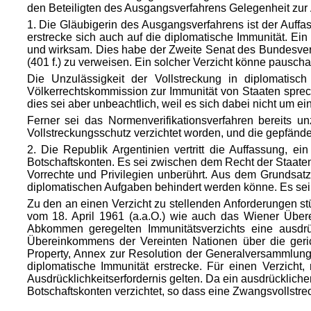
den Beteiligten des Ausgangsverfahrens Gelegenheit zur
1. Die Gläubigerin des Ausgangsverfahrens ist der Auffas
erstrecke sich auch auf die diplomatische Immunität. Ein
und wirksam. Dies habe der Zweite Senat des Bundesverf
(401 f.) zu verweisen. Ein solcher Verzicht könne pausch
Die Unzulässigkeit der Vollstreckung in diplomatis
Völkerrechtskommission zur Immunität von Staaten sprech
dies sei aber unbeachtlich, weil es sich dabei nicht um 
Ferner sei das Normenverifikationsverfahren bereits un
Vollstreckungsschutz verzichtet worden, und die gepfänd
2. Die Republik Argentinien vertritt die Auffassung, e
Botschaftskonten. Es sei zwischen dem Recht der Staate
Vorrechte und Privilegien unberührt. Aus dem Grundsat
diplomatischen Aufgaben behindert werden könne. Es sei a
Zu den an einen Verzicht zu stellenden Anforderungen 
vom 18. April 1961 (a.a.O.) wie auch das Wiener Über
Abkommen geregelten Immunitätsverzichts eine ausdrü
Übereinkommens der Vereinten Nationen über die gerich
Property, Annex zur Resolution der Generalversammlung 
diplomatische Immunität erstrecke. Für einen Verzicht
Ausdrücklichkeitserfordernis gelten. Da ein ausdrücklicher
Botschaftskonten verzichtet, so dass eine Zwangsvollstr