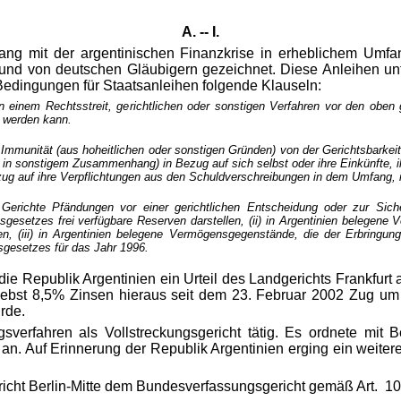
A. -- I.
ng mit der argentinischen Finanzkrise in erheblichem Umfan
und von deutschen Gläubigern gezeichnet. Diese Anleihen unt
 Bedingungen für Staatsanleihen folgende Klauseln:
l in einem Rechtsstreit, gerichtlichen oder sonstigen Verfahren vor den ob
t werden kann.
Immunität (aus hoheitlichen oder sonstigen Gründen) von der Gerichtsbarkeit
 in sonstigem Zusammenhang) in Bezug auf sich selbst oder ihre Einkünfte, i
Bezug auf ihre Verpflichtungen aus den Schuldverschreibungen in dem Umfang
erichte Pfändungen vor einer gerichtlichen Entscheidung oder zur Siche
sgesetzes frei verfügbare Reserven darstellen, (ii) in Argentinien belegene
n, (iii) in Argentinien belegene Vermögensgegenstände, die der Erbringung 
gesetzes für das Jahr 1996.
ie Republik Argentinien ein Urteil des Landgerichts Frankfurt
ebst 8,5% Zinsen hieraus seit dem 23. Februar 2002 Zug um
rde.
gsverfahren als Vollstreckungsgericht tätig. Es ordnete mit
an. Auf Erinnerung der Republik Argentinien erging ein weitere
icht Berlin-Mitte dem Bundesverfassungsgericht gemäß Art. 10