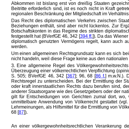
Abkommen ist bislang erst von dreißig Staaten gezeich
Beitritte erforderlich sind, ist es noch nicht in Kraft
regionalen Beschränkung der Mitgliedschaft im Verhältnis
Das Recht des diplomatischen Verkehrs zwischen Staate
Beziehungen enthält, sind aber nicht lückenlos. Zur E
Botschaftskonten in das Regime des strikten diplomatis
festgestellt hat (BVerfGE 46, 342 [
394 ff.
]). Da das Wiener
diplomatisch genutzten Vermögens regelt, kann auch au
werden.
Um einen allgemeinen Rechtsgrundsatz kann es sich bei 
nicht handeln, weil diese Frage keine aus den nationalen
3. Eine allgemeine Regel des Völkergewohnheitsrechts i
Überzeugung einer völkerrechtlichen Verpflichtung (
opini
S. 505; BVerfGE 46, 342 [
367
]; 96, 68 [
86 f.
] m.w.N.).
Rechtsregel zu unterscheiden. Bei der Ermittlung der Sta
oder kraft innerstaatlichen Rechts dazu berufen sind, d
anderer Staatsorgane wie des Gesetzgebers oder der nation
gilt für Entscheidungen von Gerichten zumal dort, wo, 
unmittelbare Anwendung von Völkerrecht gestattet (vgl
Lehrmeinungen, als Hilfsmittel für die Ermittlung von Völ
68 [
87
]).
An einer völkergewohnheitsrechtlichen Verankerung d