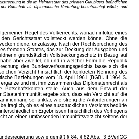
lstreckung in die im Heimatstaat des privaten Gläubigers befindlichen
der Botschaft als diplomatische Vertretung beeinträchtigt würde, und
llgemeinen Regel des Völkerrechts, wonach infolge eines
 den Gerichtsstaat vollstreckt werden könne. Ohne die
Zwecken diene, unzulässig. Nach der Rechtsprechung des
nes fremden Staates, das zur Deckung der Ausgaben und
ldnerin grundsätzlich Vollstreckungsschutz in Bezug auf
habe aber Zweifel, ob und in welcher Form die Republik
sprechung des Bundesverfassungsgerichts lasse sich die
solchen Verzicht hinsichtlich der konkreten Nennung des
ische Beziehungen vom 18. April 1961 (BGBl. II 1964 S.
n ergänze und mit ihm zusammen das Diplomatenrecht als
de Botschaftskonten stelle. Auch aus dem Entwurf der
r Staatenimmunität ergebe sich, dass ein Verzicht auf die
sammenhang sei unklar, wie streng die Anforderungen an
be fraglich, ob es eines ausdrücklichen Verzichts bedürfe
unterschiedlichen Ergebnissen hinsichtlich des Vorliegens
cht an einen umfassenden Immunitätsverzicht seitens der
undesregierung sowie gemäß § 84, § 82 Abs. 3 BVerfGG