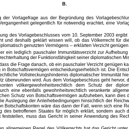
B.
g der Vorlagefrage aus der Begründung des Vorlagebeschluss
ergangenheit gelegentlich für notwendig erachtet, eine Vorlag
dung des Vorlagebeschlusses vom 10. September 2003 ergibt 
 und deshalb geklärt wissen will, ob das Völkerrecht für die
lomatisch genutzten Vermögens -- erklärten Verzicht genügen lä
der ein lediglich pauschaler Immunitätsverzicht zur Aufhebun
echterhaltung der Funktionsfähigkeit seiner diplomatischen Mis
 dass die Frage danach, ob ein pauschaler Verzicht genügen k
g in Botschaftsvermögen entscheidungserheblich ist. Die Ents
chtliche Vollstreckungshindernis diplomatischer Immunität hie
hutz überwunden wird. Aus dem Vorlagebeschluss geht hervor, 
konten völkergewohnheitsrechtlich dem Schutz der diplo
durch eine ebenfalls gewohnheitsrechtlich verankerte allgem
chen Schutz von Botschaftsvermögen aufzuheben, kann dies d
ie Auslegung der Anleihebedingungen hinsichtlich der Reichwei
on Botschaftskonten wäre das dann der Fall, wenn sich eine Re
 des betroffenen Staates für möglich erklärt, sondern auch d
t feststellen, muss das Gericht in seiner Anwendung des Re
igen allgemeinen Regel des Völkerrechts hat das Gericht unte