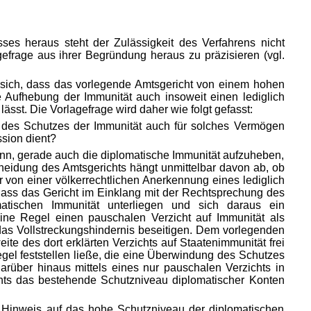
es heraus steht der Zulässigkeit des Verfahrens nicht
efrage aus ihrer Begründung heraus zu präzisieren (vgl.
sich, dass das vorlegende Amtsgericht von einem hohen
 Aufhebung der Immunität auch insoweit einen lediglich
sst. Die Vorlagefrage wird daher wie folgt gefasst:
g des Schutzes der Immunität auch für solches Vermögen
sion dient?
ann, gerade auch die diplomatische Immunität aufzuheben,
cheidung des Amtsgerichts hängt unmittelbar davon ab, ob
r von einer völkerrechtlichen Anerkennung eines lediglich
dass das Gericht im Einklang mit der Rechtsprechung des
matischen Immunität unterliegen und sich daraus ein
eine Regel einen pauschalen Verzicht auf Immunität als
as Vollstreckungshindernis beseitigen. Dem vorlegenden
te des dort erklärten Verzichts auf Staatenimmunität frei
gel feststellen ließe, die eine Überwindung des Schutzes
arüber hinaus mittels eines nur pauschalen Verzichts in
chts das bestehende Schutzniveau diplomatischer Konten
r Hinweis auf das hohe Schutzniveau der diplomatischen