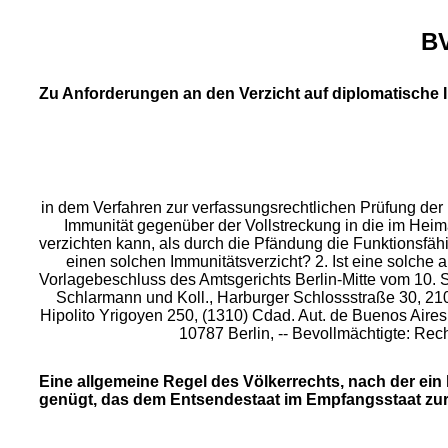
BV
Zu Anforderungen an den Verzicht auf diplomatische 
in dem Verfahren zur verfassungsrechtlichen Prüfung der
Immunität gegenüber der Vollstreckung in die im Heim
verzichten kann, als durch die Pfändung die Funktionsfähi
einen solchen Immunitätsverzicht? 2. Ist eine solch
Vorlagebeschluss des Amtsgerichts Berlin-Mitte vom 10. S
Schlarmann und Koll., Harburger Schlossstraße 30, 21
Hipolito Yrigoyen 250, (1310) Cdad. Aut. de Buenos Aires,
10787 Berlin, -- Bevollmächtigte: Re
Eine allgemeine Regel des Völkerrechts, nach der ei
genügt, das dem Entsendestaat im Empfangsstaat zur