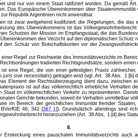
net und nur von einem Staat ratifiziert worden. Da gemäß Ar
 getreten. Das Europäische Übereinkommen über Staatenimmunität
 zur Republik Argentinien nicht anwendbar.
n ist zwar weitgehend kodifiziert; die Regelungen, die da
rgänzung des Übereinkommens ist das Völkergewohnheitsrecht
chen Schutzes der Mission im Empfangsstaat, die das Bundesv
 Übereinkommen den Verzicht auf den diplomatischen Schutz nu
f den Schutz von Botschaftskonten vor der Zwangsvollstrecku
einer Regel zur Reichweite des Immunitätsverzichts im Bereic
 Rechtsordnungen tradierten Rechtsgrundsätze, sondern einen ori
st eine Regel, die von einer gefestigten Praxis zahlreicher,
o juris sive necessitatis
) getragen wird (vgl. Art. 38 Abs. 1 [b] 
 Das Element der Rechtsüberzeugung dient dazu, zwischen ein
atenpraxis ist auf das völkerrechtlich erhebliche Verhalten de
en Staat im völkerrechtlichen Verkehr zu repräsentieren. Dan
alen Gerichte bekunden, soweit ihr Verhalten unmittelbar völker
wie im Bereich der gerichtlichen Immunität fremder Staaten,
. BVerfGE 46, 342 [
367 f.
]). Grundsätzlich allerdings sind ri
kergewohnheitsrecht heranzuziehen (Art. 38 Abs. 1 [d] des Statu
II.
er Erstreckung eines pauschalen Immunitätsverzichts auch