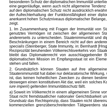
besonderen Schutz der diplomatischen Immunität unterlieg
eine gegenläufige, wenn auch nicht allgemeine Tendenz i
auf den diplomatischen Schutz nicht ausdrücklich erwäh
der Aufrechterhaltung der Funktionsfähigkeit einer dip
anerkannt hohen Schutzniveaus diplomatischer Belange
zeigt.
1. Im Zusammenhang mit Fragen der Immunität von Staa
genutztes Vermögen ist zwischen der allgemeinen Staa
andererseits zu unterscheiden. Staatenimmunität und dip
Be
schränkungen in einem Bereich nicht auf den ander
specialis
(Steinberger, State Immunity, in: Bernhardt [Hrsg
Reziprozität beruhenden Völkerrechtsverkehrs von Staat
bleibt das Diplomatenrecht von ausschlaggebender 
diplomatischen Mission im Empfangsstaat ist ein Eleme
stehen und fallen.
2. Grundsätzlich können Staaten auf ihre allgemeine
Staatenimmunität hat dabei nur deklaratorische Wirkung
ist, das keinen hoheitlichen Zwecken zu dienen bestimm
deswegen einen konstitutiven Akt dar, weil ein solches K
iure imperii
) geltenden Immunitätsschutz fällt.
a) Soweit im Völkerrecht in einem allgemeinen Sinne von
Staat nicht fremdstaatlicher nationaler Gerichtsbarkeit
Grundsatz das Rechtsprinzip, dass Staaten nicht übereina
kommerziellen grenzüberschreitenden Tätigwerdens sta