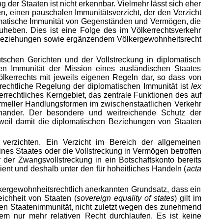
der Staaten ist nicht erkennbar. Vielmehr lässt sich eher
n, einen pauschalen Immunitätsverzicht, der den Verzicht
lomatische Immunität von Gegenständen und Vermögen, die
zuheben. Dies ist eine Folge des im Völkerrechtsverkehr
 Beziehungen sowie ergänzendem Völkergewohnheitsrecht
schen Gerichten und der Vollstreckung in diplomatisch
hen Immunität der Mission eines ausländischen Staates
Völkerrechts mit jeweils eigenen Regeln dar, so dass von
errechtliche Regelung der diplomatischen Immunität ist
lex
lkerrechtliches Kerngebiet, das zentrale Funktionen des auf
ormeller Handlungsformen im zwischenstaatlichen Verkehr
nander. Der besondere und weitreichende Schutz der
 weil damit die diplomatischen Beziehungen von Staaten
 verzichten. Ein Verzicht im Bereich der allgemeinen
eines Staates oder die Vollstreckung in Vermögen betroffen
 der Zwangsvollstreckung in ein Botschaftskonto bereits
ient und deshalb unter den für hoheitliches Handeln (
acta
lkergewohnheitsrechtlich anerkannten Grundsatz, dass ein
eichheit von Staaten (
sovereign equality of states
) gilt im
en Staatenimmunität, nicht zuletzt we
gen des zunehmend
em nur mehr relativen Recht durchlaufen. Es ist keine