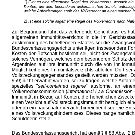
1) Gibt es eine allgemeine Regel des Völkerrechts, wonach ein 
Konten, die dem besonderen diplomatischen Schutz unterliegen
welche Anforderungen stellt das Völkerrecht an einen solchen 
2) Ist eine solche allgemeine Regel des Völkerrechts nach Ma
Zur Begründung führt das vorlegende Gericht aus, es ha
allgemeinen Immunitätsverzichts in die im Gerichtsst
Zustimmung des betreffenden Staates sei die Zwangsvol
Bundesverfassungsgerichts unterlägen insbesondere Fo
Kosten der Botschaft bestimmt sei, nicht der Zwangsvol
solches Vermögen, welches dem besonderen Schutz der d
Argentinien auf ihre Immunität durch die von ihr form
Möglichkeit eines Immunitätsverzichts ableiten. Dort s
Vollstreckungsgegenstandes gestellt werden müssten. D
959) nicht erwähnt würden, sei zu fragen, welche Anfo
spezielles "
self-contained regime
" ausforme, an einen
Völkerrechtskommission (
International Law Commission
-
Immunität in Bezug auf Konten, die hoheitlichen Zweck
einen Verzicht auf Vollstreckungsimmunität bezüglich ein
oder ob ein pauschaler Verzicht hinreichend sei. Die Ent
eines Vollstreckungshindernisses. Dieses hänge nämlich
Schuldnerin stelle.
Das Bundesverfassungsgericht hat gemäß § 83 Abs. 2 