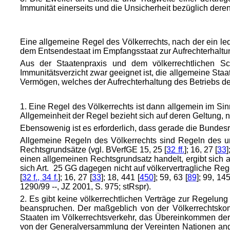
Immunität einerseits und die Unsicherheit bezüglich dere
Eine allgemeine Regel des Völkerrechts, nach der ein le
dem Entsendestaat im Empfangsstaat zur Aufrechterhaltung 
Aus der Staatenpraxis und dem völkerrechtlichen Sch
Immunitätsverzicht zwar geeignet ist, die allgemeine St
Vermögen, welches der Aufrechterhaltung des Betriebs de
1. Eine Regel des Völkerrechts ist dann allgemein im Si
Allgemeinheit der Regel bezieht sich auf deren Geltung, ni
Ebensowenig ist es erforderlich, dass gerade die Bundes
Allgemeine Regeln des Völkerrechts sind Regeln des un
Rechtsgrundsätze (vgl. BVerfGE 15, 25 [
32 ff.
]; 16, 27 [
33
]
einen allgemeinen Rechtsgrundsatz handelt, ergibt sich au
sich Art. 25 GG dagegen nicht auf völkervertragliche Re
[
32 f., 34 f.
]; 16, 27 [
33
]; 18, 441 [
450
]; 59, 63 [
89
]; 99, 145
1290/99 --, JZ 2001, S. 975; stRspr).
2. Es gibt keine völkerrechtlichen Verträge zur Regelun
beanspruchen. Der maßgeblich von der Völkerrechtskom
Staaten im Völkerrechtsverkehr, das Übereinkommen der
von der Generalversammlung der Vereinten Nationen ang