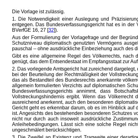
Die Vorlage ist zulässig.
1. Die Notwendigkeit einer Auslegung und Präzisierun
entgegen. Das Bundesverfassungsgericht hat es in der V
BVerfGE 16, 27 [
32
]).
Aus der Formulierung der Vorlagefrage und der Begrün
Schutzniveau diplomatisch genutzten Vermögens ausgeht
pauschal -- ohne ausdrückliche Einbeziehung auch des dip
Gibt es eine allgemeine Regel des Völkerrechts, nach 
genügt, das dem Entsendestaat im Empfangsstaat zur Aufr
2. Das vorlegende Amtsgericht hat zureichend dargelegt,
bei der Beurteilung der Rechtmäßigkeit der Vollstreckun
das als Bestandteil des Bundesrechts anerkannte völkerre
allgemein formulierten Verzichts auf diplomatischen Sc
Bundesverfassungsgerichts annimmt, dass Botschafts
Vollstreckungshindernis ergibt. Wenn das Völkerrecht 
ausreichend anerkennt, auch den besonderen diplomatis
Gericht geht es erkennbar darum, ob es im Hinblick auf d
ist. Angesichts des bestehenden besonderen Schutzes
v
nicht nur durch auch insoweit ausdrückliche Zustimmung
Anleihebedingungen. Lässt sich eine solche Regel nich
ungeschmälert berücksichtigen.
3. Die Zweifel an Existenz und Tragweite einer derart