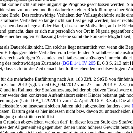
aftat könne nicht auf eine ungünstige Prognose geschlossen werden. Si
iderstand zu brechen und ihn dadurch zu einer Rückführung seiner Sö
hne Ende. Das rechtswidrige Verhalten der Vollzugsbehörde stelle eine
afbares Verhalten so lange nicht zur Last gelegt werden, bis er rechtsk
esehen davon liege auf der Hand, dass seine Motivation, auf die Rück
nd gemacht, dass er sich nur persönlich vor Ort in Nigeria gegenübe
e einer bedingten Entlassung bestehe somit die konkrete Möglichkeit,
at als Dauerdelikt nicht. Ein solches liegt namentlich vor, wenn die B
en Erfolgs gerichtete Verhalten vom betreffenden Straftatbestand ausdr
des rechtswidrigen Zustandes noch tatbestandsmässiges Unrecht bildet.
ng des rechtswidrigen Zustandes (
BGE 141 IV 205
E. 6.3 S. 213 mit Hi
t, dass sich für die Zeit danach bei fortbestehendem rechtswidrigem Zu
e für die mehrfache Entführung nach
Art. 183 Ziff. 2 StGB
von fünfeinh
m 3. Juni 2013 (vgl. Urteil 6B_694/2012 vom 27. Juni 2013 E. 2.3.1) i
13) und im Rahmen der Strafzumessung bei der objektiven Tatschwere 
rer weder den konkreten Aufenthaltsort seiner Kinder bekannt gab no
utung zu (Urteil 6B_1279/2015 vom 14. April 2016 E. 3.3.4). Die allfä
iheitsstrafe von insgesamt sieben Jahren nicht abgegolten (anders etwa
lossen. Darum geht es hier indessen nicht bzw. davon zu unterscheiden
gung unbestritten erfüllt ist.
ten Gründen abgewichen werden darf. In dieser letzten Stufe des Strafv
sse der Allgemeinheit gegenüber, denen umso höheres Gewicht beizumess
 Wohlverhalten ist in einer Gesamtwürdigung zu erstellen, welche neb