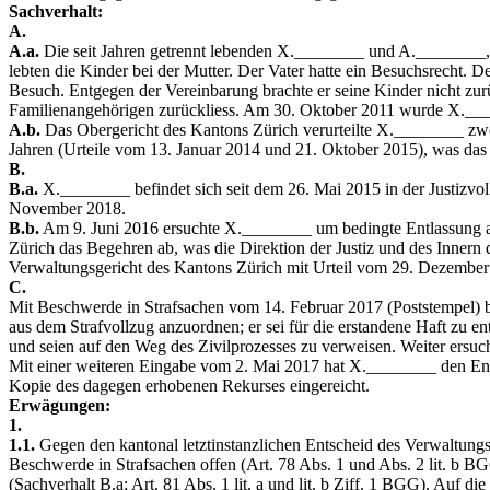
Sachverhalt:
A.
A.a.
Die seit Jahren getrennt lebenden X.________ und A.________,
lebten die Kinder bei der Mutter. Der Vater hatte ein Besuchsrecht. 
Besuch. Entgegen der Vereinbarung brachte er seine Kinder nicht zur
Familienangehörigen zurückliess. Am 30. Oktober 2011 wurde X.___
A.b.
Das Obergericht des Kantons Zürich verurteilte X.________ zwei
Jahren (Urteile vom 13. Januar 2014 und 21. Oktober 2015), was das 
B.
B.a.
X.________ befindet sich seit dem 26. Mai 2015 in der Justizvollzu
November 2018.
B.b.
Am 9. Juni 2016 ersuchte X.________ um bedingte Entlassung au
Zürich das Begehren ab, was die Direktion der Justiz und des Inne
Verwaltungsgericht des Kantons Zürich mit Urteil vom 29. Dezember 
C.
Mit Beschwerde in Strafsachen vom 14. Februar 2017 (Poststempel) be
aus dem Strafvollzug anzuordnen; er sei für die erstandene Haft zu 
und seien auf den Weg des Zivilprozesses zu verweisen. Weiter ersu
Mit einer weiteren Eingabe vom 2. Mai 2017 hat X.________ den Ent
Kopie des dagegen erhobenen Rekurses eingereicht.
Erwägungen:
1.
1.1.
Gegen den kantonal letztinstanzlichen Entscheid des Verwaltungs
Beschwerde in Strafsachen offen (Art. 78 Abs. 1 und Abs. 2 lit. b 
(Sachverhalt B.a; Art. 81 Abs. 1 lit. a und lit. b Ziff. 1 BGG). Auf die