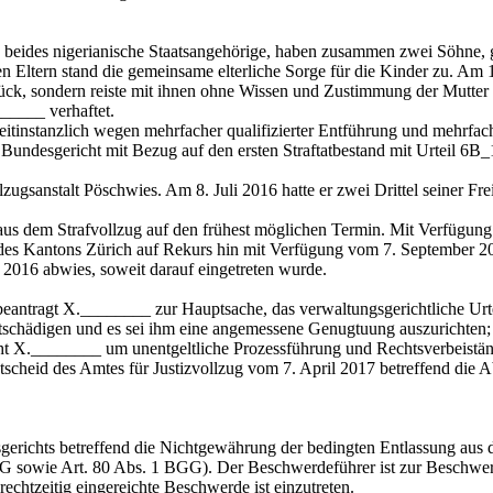
 beides nigerianische Staatsangehörige, haben zusammen zwei Söhne,
Den Eltern stand die gemeinsame elterliche Sorge für die Kinder zu. A
ück, sondern reiste mit ihnen ohne Wissen und Zustimmung der Mutter s
_____ verhaftet.
tinstanzlich wegen mehrfacher qualifizierter Entführung und mehrfache
Bundesgericht mit Bezug auf den ersten Straftatbestand mit Urteil 6B
gsanstalt Pöschwies. Am 8. Juli 2016 hatte er zwei Drittel seiner Freih
s dem Strafvollzug auf den frühest möglichen Termin. Mit Verfügung 
rn des Kantons Zürich auf Rekurs hin mit Verfügung vom 7. September
2016 abwies, soweit darauf eingetreten wurde.
antragt X.________ zur Hauptsache, das verwaltungsgerichtliche Urtei
entschädigen und es sei ihm eine angemessene Genugtuung auszurichten;
cht X.________ um unentgeltliche Prozessführung und Rechtsverbeistä
scheid des Amtes für Justizvollzug vom 7. April 2017 betreffend die
gerichts betreffend die Nichtgewährung der bedingten Entlassung aus 
BGG sowie
Art. 80 Abs. 1 BGG
). Der Beschwerdeführer ist zur Beschwerd
 rechtzeitig eingereichte Beschwerde ist einzutreten.