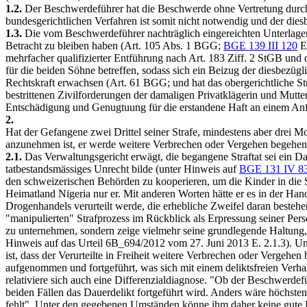
1.2.
Der Beschwerdeführer hat die Beschwerde ohne Vertretung durch 
bundesgerichtlichen Verfahren ist somit nicht notwendig und der die
1.3.
Die vom Beschwerdeführer nachträglich eingereichten Unterlagen
Betracht zu bleiben haben (
Art. 105 Abs. 1 BGG
;
BGE 139 III 120
E.
mehrfacher qualifizierter Entführung nach
Art. 183 Ziff. 2 StGB
und d
für die beiden Söhne betreffen, sodass sich ein Beizug der diesbezüg
Rechtskraft erwachsen (
Art. 61 BGG
; und hat das obergerichtliche 
bestrittenen Zivilforderungen der damaligen Privatklägerin und Mut
Entschädigung und Genugtuung für die erstandene Haft an einem An
2.
Hat der Gefangene zwei Drittel seiner Strafe, mindestens aber drei Mon
anzunehmen ist, er werde weitere Verbrechen oder Vergehen begehen
2.1.
Das Verwaltungsgericht erwägt, die begangene Straftat sei ein Da
tatbestandsmässiges Unrecht bilde (unter Hinweis auf
BGE 131 IV 8
den schweizerischen Behörden zu kooperieren, um die Kinder in die 
Heimatland Nigeria nur er. Mit anderen Worten hätte er es in der Ha
Drogenhandels verurteilt werde, die erhebliche Zweifel daran bestehe
"manipulierten" Strafprozess im Rückblick als Erpressung seiner Pers
zu unternehmen, sondern zeige vielmehr seine grundlegende Haltung,
Hinweis auf das Urteil 6B_694/2012 vom 27. Juni 2013 E. 2.1.3). Un
ist, dass der Verurteilte in Freiheit weitere Verbrechen oder Vergeh
aufgenommen und fortgeführt, was sich mit einem deliktsfreien Verha
relativiere sich auch eine Differenzialdiagnose. "Ob der Beschwerdefüh
beiden Fällen das Dauerdelikt fortgeführt wird. Anders wäre höchst
fehlt". Unter den gegebenen Umständen könne ihm daher keine gute 