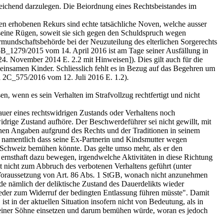
reichend darzulegen. Die Beiordnung eines Rechtsbeistandes im
n erhobenen Rekurs sind echte tatsächliche Noven, welche ausser
 seine Rügen, soweit sie sich gegen den Schuldspruch wegen
rmundschaftsbehörde bei der Neuzuteilung des elterlichen Sorgerechts
l 6B_1279/2015 vom 14. April 2016 ist am Tage seiner Ausfällung in
24. November 2014 E. 2.2 mit Hinweisen]). Dies gilt auch für die
einsamen Kinder. Schliesslich fehlt es in Bezug auf das Begehren um
l 2C_575/2016 vom 12. Juli 2016 E. 1.2).
en, wenn es sein Verhalten im Strafvollzug rechtfertigt und nicht
dauer eines rechtswidrigen Zustands oder Verhaltens noch
widrige Zustand aufhöre. Der Beschwerdeführer sei nicht gewillt, mit
nen Angaben aufgrund des Rechts und der Traditionen in seinem
n, namentlich dass seine Ex-Partnerin und Kindsmutter wegen
ie Schweiz bemühen könnte. Das gelte umso mehr, als er den
 ernsthaft dazu bewegen, irgendwelche Aktivitäten in diese Richtung
 nicht zum Abbruch des verbotenen Verhaltens geführt (unter
 Voraussetzung von
Art. 86 Abs. 1 StGB
, wonach nicht anzunehmen
rde nämlich der deliktische Zustand des Dauerdelikts wieder
ieder zum Widerruf der bedingten Entlassung führen müsste". Damit
ist in der aktuellen Situation insofern nicht von Bedeutung, als in
 seiner Söhne einsetzen und darum bemühen würde, woran es jedoch