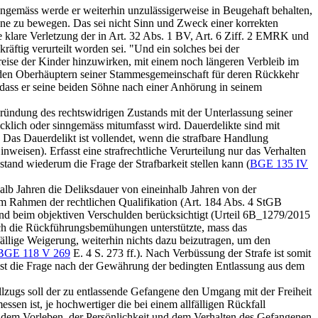
nngemäss werde er weiterhin unzulässigerweise in Beugehaft behalten,
hne zu bewegen. Das sei nicht Sinn und Zweck einer korrekten
 klare Verletzung der in
Art. 32 Abs. 1 BV
,
Art. 6 Ziff. 2 EMRK
und
räftig verurteilt worden sei. "Und ein solches bei der
reise der Kinder hinzuwirken, mit einem noch längeren Verbleib im
r den Oberhäuptern seiner Stammesgemeinschaft für deren Rückkehr
 dass er seine beiden Söhne nach einer Anhörung in seinem
egründung des rechtswidrigen Zustands mit der Unterlassung seiner
ücklich oder sinngemäss mitumfasst wird. Dauerdelikte sind mit
 Das Dauerdelikt ist vollendet, wenn die strafbare Handlung
nweisen). Erfasst eine strafrechtliche Verurteilung nur das Verhalten
stand wiederum die Frage der Strafbarkeit stellen kann (
BGE 135 IV
alb Jahren die Deliksdauer von eineinhalb Jahren von der
m Rahmen der rechtlichen Qualifikation (
Art. 184 Abs. 4 StGB
und beim objektiven Verschulden berücksichtigt (Urteil 6B_1279/2015
ch die Rückführungsbemühungen unterstützte, mass das
llige Weigerung, weiterhin nichts dazu beizutragen, um den
BGE 118 V 269
E. 4 S. 273 ff.). Nach Verbüssung der Strafe ist somit
 ist die Frage nach der Gewährung der bedingten Entlassung aus dem
ollzugs soll der zu entlassende Gefangene den Umgang mit der Freiheit
en ist, je hochwertiger die bei einem allfälligen Rückfall
st dem Vorleben, der Persönlichkeit und dem Verhalten des Gefangenen