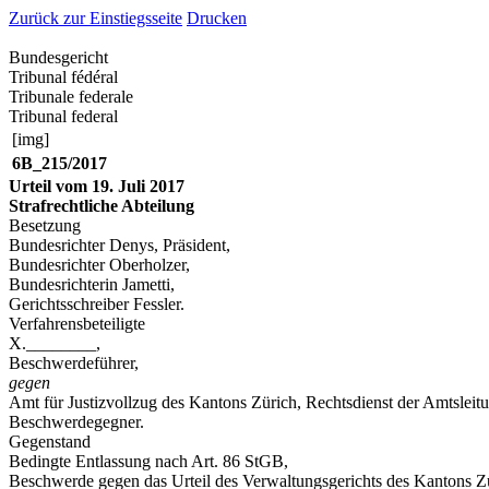
Zurück zur Einstiegsseite
Drucken
Bundesgericht
Tribunal fédéral
Tribunale federale
Tribunal federal
[img]
6B_215/2017
Urteil vom 19. Juli 2017
Strafrechtliche Abteilung
Besetzung
Bundesrichter Denys, Präsident,
Bundesrichter Oberholzer,
Bundesrichterin Jametti,
Gerichtsschreiber Fessler.
Verfahrensbeteiligte
X.________,
Beschwerdeführer,
gegen
Amt für Justizvollzug des Kantons Zürich, Rechtsdienst der Amtsleit
Beschwerdegegner.
Gegenstand
Bedingte Entlassung nach
Art. 86 StGB
,
Beschwerde gegen das Urteil des Verwaltungsgerichts des Kantons Zü