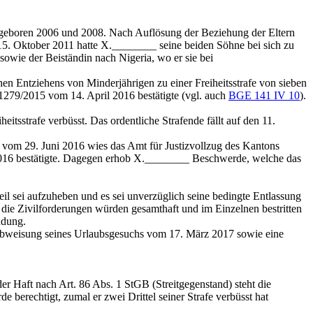
 geboren 2006 und 2008. Nach Auflösung der Beziehung der Eltern
m 15. Oktober 2011 hatte X.________ seine beiden Söhne bei sich zu
owie der Beiständin nach Nigeria, wo er sie bei
n Entziehens von Minderjährigen zu einer Freiheitsstrafe von sieben
_1279/2015 vom 14. April 2016 bestätigte (vgl. auch
BGE 141 IV 10
).
eitsstrafe verbüsst. Das ordentliche Strafende fällt auf den 11.
vom 29. Juni 2016 wies das Amt für Justizvollzug des Kantons
 2016 bestätigte. Dagegen erhob X.________ Beschwerde, welche das
l sei aufzuheben und es sei unverzüglich seine bedingte Entlassung
 die Zivilforderungen würden gesamthaft und im Einzelnen bestritten
ndung.
 Abweisung seines Urlaubsgesuchs vom 17. März 2017 sowie eine
der Haft nach
Art. 86 Abs. 1 StGB
(Streitgegenstand) steht die
e berechtigt, zumal er zwei Drittel seiner Strafe verbüsst hat