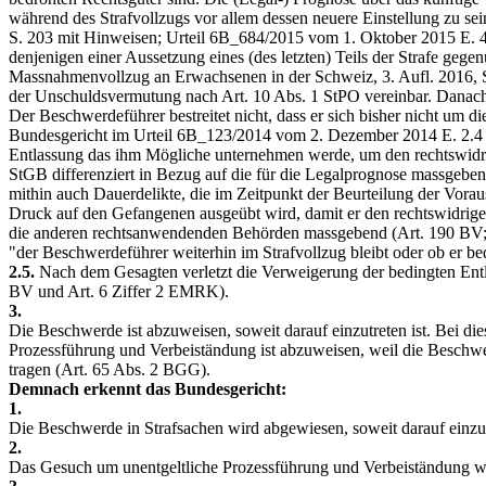
während des Strafvollzugs vor allem dessen neuere Einstellung zu sei
S. 203 mit Hinweisen; Urteil 6B_684/2015 vom 1. Oktober 2015 E. 4.2
denjenigen einer Aussetzung eines (des letzten) Teils der Strafe geg
Massnahmenvollzug an Erwachsenen in der Schweiz, 3. Aufl. 2016, S. 
der Unschuldsvermutung nach
Art. 10 Abs. 1 StPO
vereinbar. Danach 
Der Beschwerdeführer bestreitet nicht, dass er sich bisher nicht u
Bundesgericht im Urteil 6B_123/2014 vom 2. Dezember 2014 E. 2.4 (
Entlassung das ihm Mögliche unternehmen werde, um den rechtswidrig
StGB
differenziert in Bezug auf die für die Legalprognose massgeben
mithin auch Dauerdelikte, die im Zeitpunkt der Beurteilung der Vorau
Druck auf den Gefangenen ausgeübt wird, damit er den rechtswidrigen
die anderen rechtsanwendenden Behörden massgebend (
Art. 190 BV
"der Beschwerdeführer weiterhin im Strafvollzug bleibt oder ob er be
2.5.
Nach dem Gesagten verletzt die Verweigerung der bedingten En
BV
und Art. 6 Ziffer 2 EMRK).
3.
Die Beschwerde ist abzuweisen, soweit darauf einzutreten ist. Bei d
Prozessführung und Verbeiständung ist abzuweisen, weil die Beschwe
tragen (
Art. 65 Abs. 2 BGG
).
Demnach erkennt das Bundesgericht:
1.
Die Beschwerde in Strafsachen wird abgewiesen, soweit darauf einzutr
2.
Das Gesuch um unentgeltliche Prozessführung und Verbeiständung w