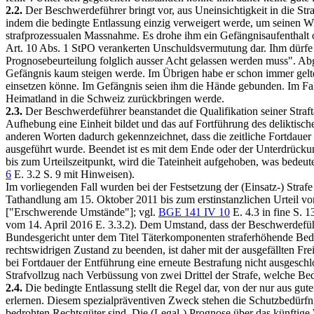
2.2.
Der Beschwerdeführer bringt vor, aus Uneinsichtigkeit in die Str
indem die bedingte Entlassung einzig verweigert werde, um seinen W
strafprozessualen Massnahme. Es drohe ihm ein Gefängnisaufenthalt o
Art. 10 Abs. 1 StPO
verankerten Unschuldsvermutung dar. Ihm dürfe str
Prognosebeurteilung folglich ausser Acht gelassen werden muss". Abg
Gefängnis kaum steigen werde. Im Übrigen habe er schon immer gelte
einsetzen könne. Im Gefängnis seien ihm die Hände gebunden. Im Fall
Heimatland in die Schweiz zurückbringen werde.
2.3.
Der Beschwerdeführer beanstandet die Qualifikation seiner Straft
Aufhebung eine Einheit bildet und das auf Fortführung des deliktisch
anderen Worten dadurch gekennzeichnet, dass die zeitliche Fortdauer 
ausgeführt wurde. Beendet ist es mit dem Ende oder der Unterdrücku
bis zum Urteilszeitpunkt, wird die Tateinheit aufgehoben, was bedeute
6
E. 3.2 S. 9 mit Hinweisen).
Im vorliegenden Fall wurden bei der Festsetzung der (Einsatz-) Straf
Tathandlung am 15. Oktober 2011 bis zum erstinstanzlichen Urteil vo
["Erschwerende Umstände"]; vgl.
BGE 141 IV 10
E. 4.3 in fine S. 
vom 14. April 2016 E. 3.3.2). Dem Umstand, dass der Beschwerdefüh
Bundesgericht unter dem Titel Täterkomponenten straferhöhende Bede
rechtswidrigen Zustand zu beenden, ist daher mit der ausgefällten Fre
bei Fortdauer der Entführung eine erneute Bestrafung nicht ausgesch
Strafvollzug nach Verbüssung von zwei Drittel der Strafe, welche Bedin
2.4.
Die bedingte Entlassung stellt die Regel dar, von der nur aus gu
erlernen. Diesem spezialpräventiven Zweck stehen die Schutzbedürfni
bedrohten Rechtsgüter sind. Die (Legal-) Prognose über das künftige