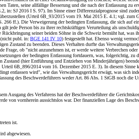
nen Taten, seine allfällige Besserung und die nach der Entlassung zu er
, in: SJ 2016 I S. 97). Im Sinne einer Differenzialprognose sind zud
enüberzustellen (Urteil 6B_93/2015 vom 19. Mai 2015 E. 4.1; vgl. zum G
266 ff.). Die Verweigerung der bedingten Entlassung, die sich auf ein
gilt jede Person bis zu ihrer rechtskräftigen Verurteilung als unschuldi
m die Rückbringung seiner beiden Söhne in die Schweiz bemüht hat, wa
nicht publ. in:
BGE 141 IV 10
) festgestellt hat. Ebenso wenig vermoc
en Zustand zu beenden. Dieses Verhalten durfte das Verwaltungsgeric
de Frage, ob "nicht anzunehmen ist, er werde weitere Verbrechen oder 
ssetzungen der bedingten Entlassung fortdauern, was, folgerichtig, zu
 Zustand (hier Entführung und Entziehen von Minderjährigen) beende, 
; Urteil 6B_896/2014 vom 16. Dezember 2015 E. 3). In diesem Sinne k
dingt entlassen wird", wie das Verwaltungsgericht erwägt, was sich in
tlassung des Beschwerdeführers weder
Art. 86 Abs. 1 StGB
noch die U
iesem Ausgang des Verfahrens hat der Beschwerdeführer die Gerichtskos
rde von vornherein aussichtslos war. Der finanziellen Lage des Besch
eten ist.
ird abgewiesen.