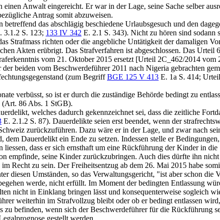
einen Anwalt eingereicht. Er war in der Lage, seine Sache selber aus
sbezügliche Antrag somit abzuweisen.
 betreffend das abschlägig beschiedene Urlaubsgesuch und den dagege
 3.1.2 S. 123;
133 IV 342
E. 2.1 S. 343). Nicht zu hören sind sodann
as Strafmass richten oder die angebliche Untätigkeit der damaligen Vo
lichen Akten erübrigt. Das Strafverfahren ist abgeschlossen. Das Urtei
Straferkenntnis vom 21. Oktober 2015 ersetzt [Urteil 2C_462/2014 vom 
ter der beiden vom Beschwerdeführer 2011 nach Nigeria gebrachten gem
fechtungsgegenstand (zum Begriff
BGE 125 V 413
E. 1a S. 414; Urtei
ate verbüsst, so ist er durch die zuständige Behörde bedingt zu entlass
 (
Art. 86 Abs. 1 StGB
).
uerdelikt, welches dadurch gekennzeichnet sei, dass die zeitliche Fort
3
E. 2.1.2 S. 87). Dauerdelikte seien erst beendet, wenn der strafrechts
Schweiz zurückzuführen. Dazu wäre er in der Lage, und zwar nach sei
nd, dem Dauerdelikt ein Ende zu setzen. Indessen stelle er Bedingunge
n liessen, dass er sich ernsthaft um eine Rückführung der Kinder in d
on empfinde, seine Kinder zurückzubringen. Auch dies dürfte ihn nicht
 im Recht zu sein. Der Freiheitsentzug ab dem 26. Mai 2015 habe somit
ter diesen Umständen, so das Verwaltungsgericht, "ist aber schon die
en begehen werde, nicht erfüllt. Im Moment der bedingten Entlassung wü
lten nicht in Einklang bringen lässt und konsequenterweise sogleich w
rer weiterhin im Strafvollzug bleibt oder ob er bedingt entlassen wird, 
ens zu befinden, wenn sich der Beschwerdeführer für die Rückführung
Legalprognose gestellt werden.