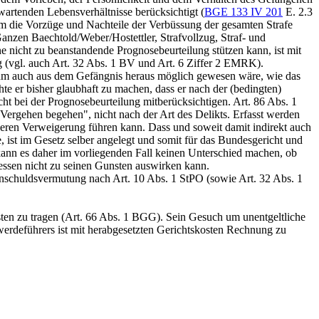
wartenden Lebensverhältnisse berücksichtigt (
BGE 133 IV 201
E. 2.3
em die Vorzüge und Nachteile der Verbüssung der gesamten Strafe
anzen Baechtold/Weber/Hostettler, Strafvollzug, Straf- und
e nicht zu beanstandende Prognosebeurteilung stützen kann, ist mit
g (vgl. auch
Art. 32 Abs. 1 BV
und Art. 6 Ziffer 2 EMRK).
s ihm auch aus dem Gefängnis heraus möglich gewesen wäre, wie das
hte er bisher glaubhaft zu machen, dass er nach der (bedingten)
ht bei der Prognosebeurteilung mitberücksichtigen.
Art. 86 Abs. 1
Vergehen begehen", nicht nach der Art des Delikts. Erfasst werden
 deren Verweigerung führen kann. Dass und soweit damit indirekt auch
ist im Gesetz selber angelegt und somit für das Bundesgericht und
ann es daher im vorliegenden Fall keinen Unterschied machen, ob
dessen nicht zu seinen Gunsten auswirken kann.
nschuldsvermutung nach
Art. 10 Abs. 1 StPO
(sowie
Art. 32 Abs. 1
ten zu tragen (
Art. 66 Abs. 1 BGG
). Sein Gesuch um unentgeltliche
werdeführers ist mit herabgesetzten Gerichtskosten Rechnung zu