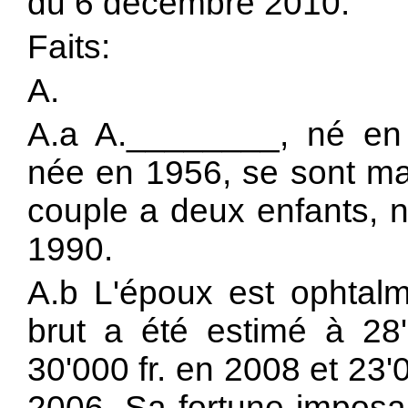
du 6 décembre 2010.
Faits:
A.
A.a A.________, né en
née en 1956, se sont ma
couple a deux enfants, 
1990.
A.b L'époux est ophtal
brut a été estimé à 28'
30'000 fr. en 2008 et 23'
2006. Sa fortune imposab