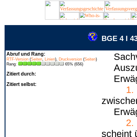
BGE 4 I 4
Abruf und Rang:
Sachv
RTF-Version
(
Seiten
,
Linien
),
Druckversion
(
Seiten
)
Rang:
65% (656)
Ausz
Zitiert durch:
Erwä
Zitiert selbst:
1.
zwischen
Erwä
2.
scheint 