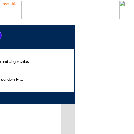
land abgeschlos ...
.
sondern F ...