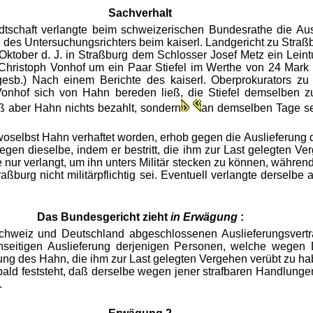
Sachverhalt
dtschaft verlangte beim schweizerischen Bundesrathe die Au
l des Untersuchungsrichters beim kaiserl. Landgericht zu Straß
 Oktober d. J. in Straßburg dem Schlosser Josef Metz ein Lei
hristoph Vonhof um ein Paar Stiefel im Werthe von 24 Mark 
esb.) Nach einem Berichte des kaiserl. Oberprokurators zu 
Vonhof sich von Hahn bereden ließ, die Stiefel demselben z
ß aber Hahn nichts bezahlt, sondern
an demselben Tage s
woselbst Hahn verhaftet worden, erhob gegen die Auslieferung
egen dieselbe, indem er bestritt, die ihm zur Last gelegten V
nur verlangt, um ihn unters Militär stecken zu können, während 
aßburg nicht militärpflichtig sei. Eventuell verlangte derselbe 
Das Bundesgericht zieht
in Erwägung
:
chweiz und Deutschland abgeschlossenen Auslieferungsvertra
nseitigen Auslieferung derjenigen Personen, welche wegen 
tung des Hahn, die ihm zur Last gelegten Vergehen verübt zu hab
bald feststeht, daß derselbe wegen jener strafbaren Handlunge
.