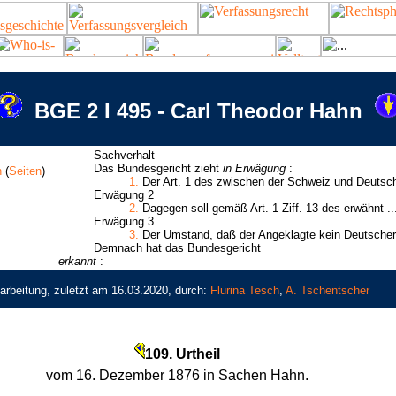
BGE 2 I 495 - Carl Theodor Hahn
Sachverhalt
Das Bundesgericht zieht
in Erwägung
:
n
(
Seiten
)
1.
Der Art. 1 des zwischen der Schweiz und Deutsch
Erwägung 2
2.
Dagegen soll gemäß Art. 1 Ziff. 13 des erwähnt ..
Erwägung 3
3.
Der Umstand, daß der Angeklagte kein Deutscher 
Demnach hat das Bundesgericht
erkannt
:
arbeitung, zuletzt am 16.03.2020, durch:
Flurina Tesch
,
A. Tschentscher
109. Urtheil
vom 16. Dezember 1876 in Sachen Hahn.