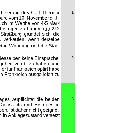
slieferung des Carl Theodor
1
burg vom 10. November d. J.,
ntuch im Werthe von 4-5 Mark
betrogen zu haben. (§§ 242
Straßburg gründet sich die
u verkaufen, wenn derselbe
eine Wohnung und die Stadt
 desselben keine Einsprache.
2
ergehen verübt zu haben, und
er für Frankreich optirt habe
an Frankreich ausgeliefert zu
ges verpflichtet die beiden
3
Diebstahls und Betruges in
en, ist daher nicht geeignet,
n in Anklagezustand versetzt