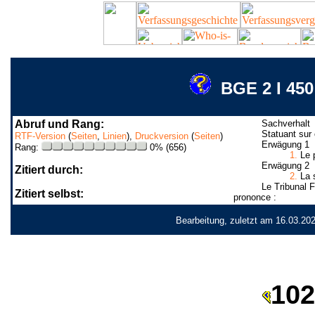
BGE 2 I 450 
Abruf und Rang:
Sachverhalt
Statuant sur 
RTF-Version
(
Seiten
,
Linien
),
Druckversion
(
Seiten
)
Erwägung 1
Rang:
0% (656)
1.
Le p
Erwägung 2
Zitiert durch:
2.
La s
Le Tribunal F
Zitiert selbst:
prononce :
Bearbeitung, zuletzt am 16.03.20
102