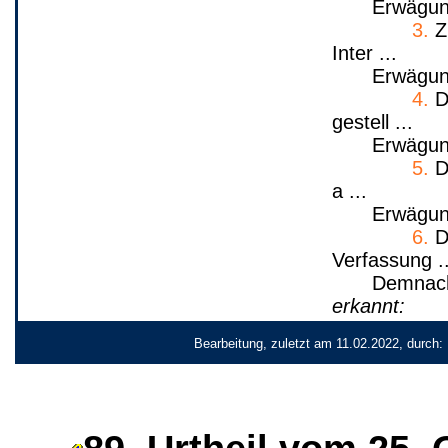
Erwägun
3.
Z
Inter ...
Erwägun
4.
Di
gestell ...
Erwägun
5.
D
a ...
Erwägun
6.
Da
Verfassung ..
Demnach
erkannt:
Bearbeitung, zuletzt am 11.02.2022, durch: