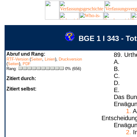
BGE 1 I 343 - To
Abruf und Rang:
89. Urth
RTF-Version
(
Seiten
,
Linien
),
Druckversion
A.
(
Seiten
),
PDF
B.
Rang:
0% (656)
C.
Zitiert durch:
D.
Zitiert selbst:
E.
Das Bun
Erwägun
1.
A
Entscheidung
Erwägun
2.
Im