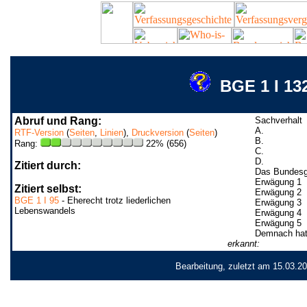
BGE 1 I 13
Abruf und Rang:
Sachverhalt
A.
RTF-Version
(
Seiten
,
Linien
),
Druckversion
(
Seiten
)
B.
Rang:
22% (656)
C.
D.
Zitiert durch:
Das Bundesg
Erwägung 1
Zitiert selbst:
Erwägung 2
BGE 1 I 95
- Eherecht trotz liederlichen
Erwägung 3
Lebenswandels
Erwägung 4
Erwägung 5
Demnach hat
erkannt:
Bearbeitung, zuletzt am 15.03.2