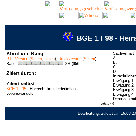
BGE 1 I 98 - Hei
Abruf und Rang:
Sachverhalt
A.
RTF-Version
(
Seiten
,
Linien
),
Druckversion
(
Seiten
)
B.
Rang:
0% (656)
C.
D.
Zitiert durch:
In rechtlich
Erwägung 1
Zitiert selbst:
Erwägung 2
BGE 1 I 95
- Eherecht trotz liederlichen
Erwägung 3
Lebenswandels
Erwägung 4
Demnach hat
erkannt:
Bearbeitung, zuletzt am 15.03.2