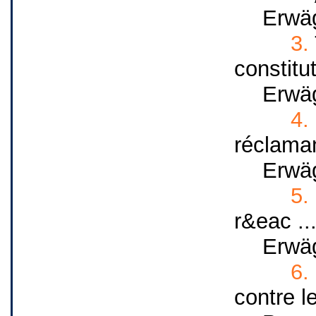
Erwä
3.
constituti
Erwä
4.
réclaman
Erwä
5.
r&eac ..
Erwä
6.
contre l