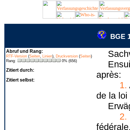
BGE 1 
Abruf und Rang:
Sachv
RTF-Version
(
Seiten
,
Linien
),
Druckversion
(
Seiten
)
Rang:
0% (656)
Ensui
Zitiert durch:
après:
Zitiert selbst:
1.
de la loi
Erwä
2.
fédérale,