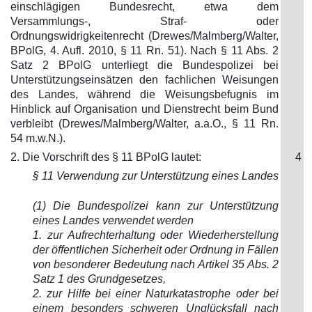
einschlägigen Bundesrecht, etwa dem
Versammlungs-, Straf- oder
Ordnungswidrigkeitenrecht (Drewes/Malmberg/Walter,
BPolG, 4. Aufl. 2010, § 11 Rn. 51). Nach § 11 Abs. 2
Satz 2 BPolG unterliegt die Bundespolizei bei
Unterstützungseinsätzen den fachlichen Weisungen
des Landes, während die Weisungsbefugnis im
Hinblick auf Organisation und Dienstrecht beim Bund
verbleibt (Drewes/Malmberg/Walter, a.a.O., § 11 Rn.
54 m.w.N.).
2. Die Vorschrift des § 11 BPolG lautet:
4
§ 11 Verwendung zur Unterstütz
ung eines Landes
(1) Die Bundespolizei kann zur Unterstützung
eines Landes verwendet werden
1. zur Aufrechterhaltung oder Wiederherstellung
der öffentlichen Sicherheit oder Ordnung in Fällen
von besonderer Bedeutung nach Artikel 35 A
bs. 2
Satz 1 des Grundgesetzes,
2. zur Hilfe bei einer Naturkatastrophe oder bei
einem besonders schweren Unglücksfall nach