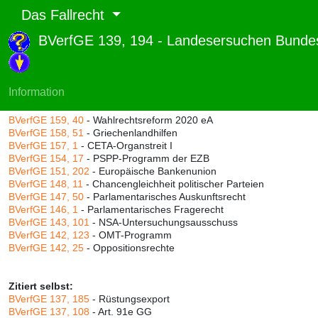
Das Fallrecht
BVerfGE 139, 194 - Landesersuchen Bundes
Abruf und Rang:
RTF-Version
(
Seiten
,
Linien
),
Druckversion
(
Seiten
)
Rang:
76% (656)
Information
Zitiert durch:
BVerfGE 159, 40
- Wahlrechtsreform 2020 eA
BVerfGE 158, 51
- Griechenlandhilfen
BVerfGE 157, 1
- CETA-Organstreit I
BVerfGE 154, 17
- PSPP-Programm der EZB
BVerfGE 151, 202
- Europäische Bankenunion
BVerfGE 148, 11
- Chancengleichheit politischer Parteien
BVerfGE 147, 50
- Parlamentarisches Auskunftsrecht
BVerfGE 146, 1
- Parlamentarisches Fragerecht
BVerfGE 143, 101
- NSA-Untersuchungsausschuss
BVerfGE 142, 123
- OMT-Programm
BVerfGE 142, 25
- Oppositionsrechte
Zitiert selbst:
BVerfGE 137, 185
- Rüstungsexport
BVerfGE 137, 108
- Art. 91e GG