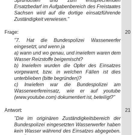
Sprühdosen und zum entsprechenden
Ersatzbedarf im Aufgabenbereich des Freistaates
Sachsen wird au
f die dortige einsatzführende
Zuständigkeit verwiesen."
Frage:
20
"7. Hat die Bundespolizei Wasserwerfer
eingesetzt, und wenn ja
a) wann und wo genau, und inwiefern
waren dem
Wasser Reizstoffe beigemischt?
b) Inwiefern wurden die Opfer des Einsatzes
vorgewarnt, bzw. in welchen Fällen ist dies
unterblieben (bitte begründen)?
c) Inwiefern war die Bundespolizei am
Wasserwerfereinsatz, wie er auf youtube
(www.youtube.com) dokumentiert ist, beteiligt?"
Antwort:
21
"Die im originären Zuständigkeitsberei
ch der
Bundespolizei eingesetzten Wasserwerfer haben
kein Wasser während des Einsatzes abgegeben.