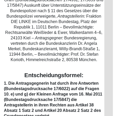
17/5847) Auskunft über Unterstützungseinsätze der
Bundespolizei nach § 11 des Gesetzes über die
Bundespolizei verweigerte,
Antragstellerin:
Fraktion
DIE LINKE im Deutschen Bundestag, Platz der
Republik 1, 11011 Berlin – Bevollmächtigte:
Rechtsanwälte Weißleder & Ewer, Walkerdamm 4–6,
24103 Kiel –
Antragsgegner:
Bundesregierung,
vertreten durch die Bundeskanzlerin Dr. Angela
Merkel, Bundeskanzleramt, Willy-Brandt-Straße 1,
11944 Berlin, – Bevollmächtigter: Prof. Dr. Stefan
Korioth, Himmelreichstraße 2, 80538 München.
Entscheidungsformel:
1. Die Antragsgegnerin hat durch ihre Antworten
(Bundestagsdrucksache 17/6022) auf die Fragen
10. e) und g) der Kleinen Anfrage vom 16. Mai 2011
(Bundestagsdrucksache 17/5847) die
Antragstellerin in ihren Rechten aus Artikel 38
Absatz 1 Satz 2 und Artikel 20 Absatz 2 Satz 2 des
Grundgesetzes verletzt.