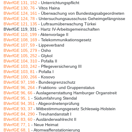
BVerfGE 131, 152
- Unterrichtungspflicht
BVerfGE 130, 76
- Vitos Haina
BVerfGE 124, 161
- Überwachung von Bundestagsabgeordneten
BVerfGE 124, 78
- Untersuchungsausschuss Geheimgefängnisse
BVerfGE 121, 135
- Luftraumüberwachung Türkei
BVerfGE 119, 331 - Hartz IV-Arbeitsgemeinschaften
BVerfGE 110, 199
- Aktenvorlage II
BVerfGE 108, 169
- Telekommunikationsgesetz
BVerfGE 107, 59
- Lippeverband
BVerfGE 105, 279
- Osho
BVerfGE 105, 252
- Glykol
BVerfGE 104, 310
- Pofalla II
BVerfGE 103, 242
- Pflegeversicherung III
BVerfGE 103, 81
- Pofalla I
BVerfGE 100, 266
- Kosovo
BVerfGE 97, 198
- Bundesgrenzschutz
BVerfGE 96, 264
- Fraktions- und Gruppenstatus
BVerfGE 96, 66
- Auslagenerstattung Hamburger Organstreit
BVerfGE 95, 1
- Südumfahrung Stendal
BVerfGE 94, 351
- Abgeordnetenprüfung
BVerfGE 93, 37
- Mitbestimmungsgesetz Schleswig-Holstein
BVerfGE 84, 290
- Treuhandanstalt I
BVerfGE 83, 60
- Ausländerwahlrecht II
BVerfGE 77, 1
- Neue Heimat
BVerfGE 68, 1
- Atomwaffenstationierung