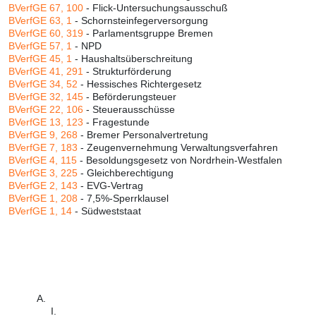
BVerfGE 67, 100
- Flick-Untersuchungsausschuß
BVerfGE 63, 1
- Schornsteinfegerversorgung
BVerfGE 60, 319
- Parlamentsgruppe Bremen
BVerfGE 57, 1
- NPD
BVerfGE 45, 1
- Haushaltsüberschreitung
BVerfGE 41, 291
- Strukturförderung
BVerfGE 34, 52
- Hessisches Richtergesetz
BVerfGE 32, 145
- Beförderungsteuer
BVerfGE 22, 106
- Steuerausschüsse
BVerfGE 13, 123
- Fragestunde
BVerfGE 9, 268
- Bremer Personalvertretung
BVerfGE 7, 183
- Zeugenvernehmung Verwaltungsverfahren
BVerfGE 4, 115
- Besoldungsgesetz von Nordrhein-Westfalen
BVerfGE 3, 225
- Gleichberechtigung
BVerfGE 2, 143
- EVG-Vertrag
BVerfGE 1, 208
- 7,5%-Sperrklausel
BVerfGE 1, 14
- Südweststaat
A.
I.