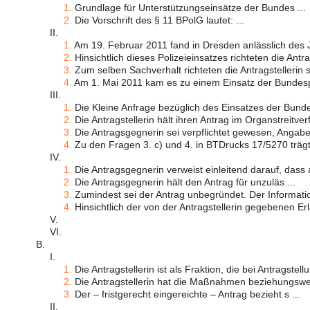
1.
Grundlage für Unterstützungseinsätze der Bundes ...
2.
Die Vorschrift des § 11 BPolG lautet: ...
II.
1.
Am 19. Februar 2011 fand in Dresden anlässlich des J
2.
Hinsichtlich dieses Polizeieinsatzes richteten die Antrag
3.
Zum selben Sachverhalt richteten die Antragstellerin 
4.
Am 1. Mai 2011 kam es zu einem Einsatz der Bundespol
III.
1.
Die Kleine Anfrage bezüglich des Einsatzes der Bundes
2.
Die Antragstellerin hält ihren Antrag im Organstreitverf
3.
Die Antragsgegnerin sei verpflichtet gewesen, Angaben
4.
Zu den Fragen 3. c) und 4. in BTDrucks 17/5270 trägt 
IV.
1.
Die Antragsgegnerin verweist einleitend darauf, dass a
2.
Die Antragsgegnerin hält den Antrag für unzuläs ...
3.
Zumindest sei der Antrag unbegründet. Der Informatio
4.
Hinsichtlich der von der Antragstellerin gegebenen Erlä
V.
VI.
B.
I.
1.
Die Antragstellerin ist als Fraktion, die bei Antragstellun
2.
Die Antragstellerin hat die Maßnahmen beziehungswei
3.
Der – fristgerecht eingereichte – Antrag bezieht s ...
II.