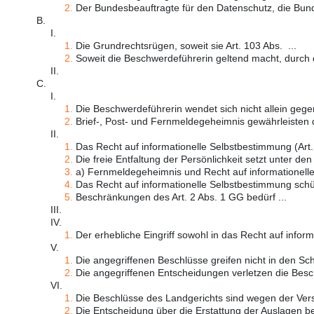
2.
Der Bundesbeauftragte für den Datenschutz, die Bund
B.
I.
1.
Die Grundrechtsrügen, soweit sie Art. 103 Abs. ...
2.
Soweit die Beschwerdeführerin geltend macht, durch d
II.
C.
I.
1.
Die Beschwerdeführerin wendet sich nicht allein gegen
2.
Brief-, Post- und Fernmeldegeheimnis gewährleisten di
II.
1.
Das Recht auf informationelle Selbstbestimmung (Art. 
2.
Die freie Entfaltung der Persönlichkeit setzt unter den 
3.
a) Fernmeldegeheimnis und Recht auf informationelle 
4.
Das Recht auf informationelle Selbstbestimmung schüt
5.
Beschränkungen des Art. 2 Abs. 1 GG bedürf ...
III.
IV.
1.
Der erhebliche Eingriff sowohl in das Recht auf informat
V.
1.
Die angegriffenen Beschlüsse greifen nicht in den Sch
2.
Die angegriffenen Entscheidungen verletzen die Bes
VI.
1.
Die Beschlüsse des Landgerichts sind wegen der Verst
2.
Die Entscheidung über die Erstattung der Auslagen be