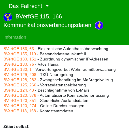
Das Fallrecht
BVerfGE 115, 166 -
Abruf und Rang:
Kommunikationsverbindungsdaten
RTF-Version
(
Seiten
,
Linien
),
Druckversion
(
Seiten
)
Rang:
99% (656)
Information
Zitiert durch:
BVerfGE 156, 63
- Elektronische Aufenthaltsüberwachung
BVerfGE 155, 119
- Bestandsdatenauskunft II
BVerfGE 130, 151
- Zuordnung dynamischer IP-Adressen
BVerfGE 130, 76
- Vitos Haina
BVerfGE 130, 1
- Verwertungsverbot Wohnraumüberwachung
BVerfGE 129, 208
- TKÜ-Neuregelung
BVerfGE 128, 282
- Zwangsbehandlung im Maßregelvollzug
BVerfGE 125, 260
- Vorratsdatenspeicherung
BVerfGE 124, 43
- Beschlagnahme von E-Mails
BVerfGE 120, 378
- Automatisierte Kennzeichenerfassung
BVerfGE 120, 351
- Steuerliche Auslandsdaten
BVerfGE 120, 274
- Online-Durchsuchungen
BVerfGE 118, 168
- Kontostammdaten
Zitiert selbst: