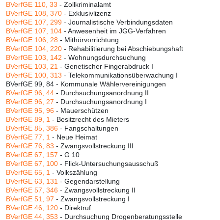
BVerfGE 110, 33
- Zollkriminalamt
BVerfGE 108, 370
- Exklusivlizenz
BVerfGE 107, 299
- Journalistische Verbindungsdaten
BVerfGE 107, 104
- Anwesenheit im JGG-Verfahren
BVerfGE 106, 28
- Mithörvorrichtung
BVerfGE 104, 220
- Rehabilitierung bei Abschiebungshaft
BVerfGE 103, 142
- Wohnungsdurchsuchung
BVerfGE 103, 21
- Genetischer Fingerabdruck I
BVerfGE 100, 313
- Telekommunikationsüberwachung I
BVerfGE 99, 84 - Kommunale Wählervereinigungen
BVerfGE 96, 44
- Durchsuchungsanordnung II
BVerfGE 96, 27
- Durchsuchungsanordnung I
BVerfGE 95, 96
- Mauerschützen
BVerfGE 89, 1
- Besitzrecht des Mieters
BVerfGE 85, 386
- Fangschaltungen
BVerfGE 77, 1
- Neue Heimat
BVerfGE 76, 83
- Zwangsvollstreckung III
BVerfGE 67, 157
- G 10
BVerfGE 67, 100
- Flick-Untersuchungsausschuß
BVerfGE 65, 1
- Volkszählung
BVerfGE 63, 131
- Gegendarstellung
BVerfGE 57, 346
- Zwangsvollstreckung II
BVerfGE 51, 97
- Zwangsvollstreckung I
BVerfGE 46, 120
- Direktruf
BVerfGE 44, 353
- Durchsuchung Drogenberatungsstelle