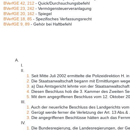
BVerfGE 42, 212
- Quick/Durchsuchungsbefehl
BVerfGE 23, 242
- Vermögensteuerveranlagung
BVerfGE 20, 162
- Spiegel
BVerfGE 18, 85
- Spezifisches Verfassungsrecht
BVerfGE 9, 89
- Gehör bei Haftbefehl
A.
I.
II.
1.
Seit Mitte Juli 2002 ermittelte die Polizeidirektion H. in
2.
Die Staatsanwaltschaft begann mit Ermittlungen wege
3.
a) Das Amtsgericht lehnte von der Staatsanwaltschaft 
4.
Diesen Beschluss hob die 3. Kammer des Zweiten Sen
5.
Mit dem angegriffenen Beschluss vom 12. Oktober 200
III.
1.
Auch der neuerliche Beschluss des Landgerichts vom 
2.
Gerügt werde ferner die Verletzung der Art. 13 Abs.& .
3.
Die angegriffenen Beschlüsse hätten auch das Fernme
IV.
1.
Die Bundesregierung, die Landesregierungen, der Ge