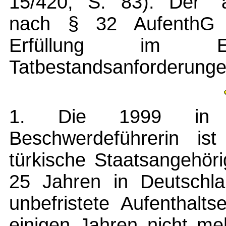
15/420, S. 83). Der "a
nach § 32 AufenthG 
Erfüllung im Ein
Tatbestandsanforderunge
1. Die 1999 in D
Beschwerdeführerin is
türkische Staatsangehöri
25 Jahren in Deutschl
unbefristete Aufenthaltse
einigen Jahren nicht me