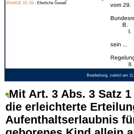
BVerfGE 10, 59
- Elterliche Gewalt
vom 29. .
Bundesreg
B.
I.
sein ...
Regelung s
II.
Bearbeitung, zuletzt am 11
Mit Art. 3 Abs. 3 Satz 1
die erleichterte Erteilun
Aufenthaltserlaubnis f
geborenes Kind allein a