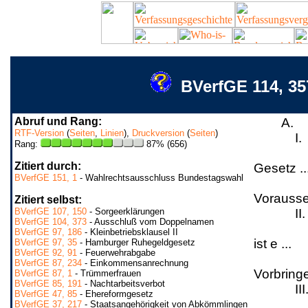
BVerfGE 114, 35
Abruf und Rang:
A.
RTF-Version
(
Seiten
,
Linien
),
Druckversion
(
Seiten
)
I.
Rang:
87% (656)
Zitiert durch:
Gesetz ..
BVerfGE 151, 1
- Wahlrechtsausschluss Bundestagswahl
Vorausse
Zitiert selbst:
BVerfGE 107, 150
- Sorgeerklärungen
II.
BVerfGE 104, 373
- Ausschluß vom Doppelnamen
BVerfGE 97, 186
- Kleinbetriebsklausel II
ist e ...
BVerfGE 97, 35
- Hamburger Ruhegeldgesetz
BVerfGE 92, 91
- Feuerwehrabgabe
BVerfGE 87, 234
- Einkommensanrechnung
Vorbringe
BVerfGE 87, 1
- Trümmerfrauen
BVerfGE 85, 191
- Nachtarbeitsverbot
III
BVerfGE 47, 85
- Ehereformgesetz
BVerfGE 37, 217
- Staatsangehörigkeit von Abkömmlingen