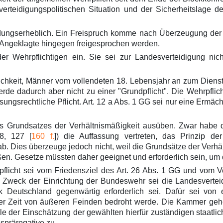
verteidigungspolitischen Situation und der Sicherheitslage 
eidungserheblich. Ein Freispruch komme nach Überzeugung der 
er Angeklagte hingegen freigesprochen werden.
der Wehrpflichtigen ein. Sie sei zur Landesverteidigung nic
chkeit, Männer vom vollendeten 18. Lebensjahr an zum Dienst 
werde dadurch aber nicht zu einer "Grundpflicht". Die Wehrpfli
ngsrechtliche Pflicht. Art. 12 a Abs. 1 GG sei nur eine Ermäch
Grundsatzes der Verhältnismäßigkeit ausüben. Zwar habe da
8, 127 [
160 f.
]) die Auffassung vertreten, das Prinzip der
b. Dies überzeuge jedoch nicht, weil die Grundsätze der Verh
en. Gesetze müssten daher geeignet und erforderlich sein, um 
licht sei vom Friedensziel des Art. 26 Abs. 1 GG und vom Ve
 Zweck der Einrichtung der Bundeswehr sei die Landesvertei
k Deutschland gegenwärtig erforderlich sei. Dafür sei von
er Zeit von äußeren Feinden bedroht werde. Die Kammer gehe
lle der Einschätzung der gewählten hierfür zuständigen staatli
sprärogative zu.