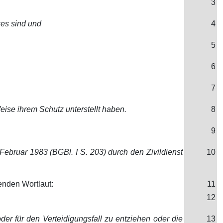
3
zes sind und
4
5
6
7
ise ihrem Schutz unterstellt haben.
8
9
ebruar 1983 (BGBl. I S. 203) durch den Zivildienst
10
enden Wortlaut:
11
12
oder für den Verteidigungsfall zu entziehen oder die
13