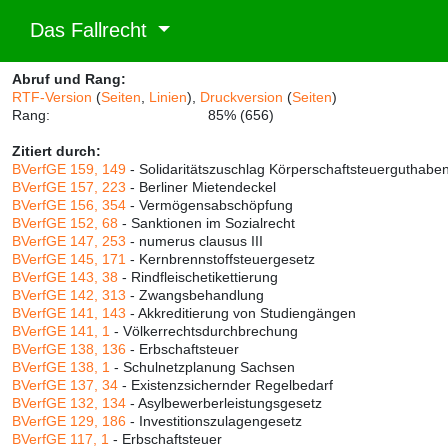
Das Fallrecht
Abruf und Rang:
RTF-Version
(
Seiten
,
Linien
),
Druckversion
(
Seiten
)
Rang:
85% (656)
Zitiert durch:
BVerfGE 159, 149
- Solidaritätszuschlag Körperschaftsteuerguthabe
BVerfGE 157, 223
- Berliner Mietendeckel
BVerfGE 156, 354
- Vermögensabschöpfung
BVerfGE 152, 68
- Sanktionen im Sozialrecht
BVerfGE 147, 253
- numerus clausus III
BVerfGE 145, 171
- Kernbrennstoffsteuergesetz
BVerfGE 143, 38
- Rindfleischetikettierung
BVerfGE 142, 313
- Zwangsbehandlung
BVerfGE 141, 143
- Akkreditierung von Studiengängen
BVerfGE 141, 1
- Völkerrechtsdurchbrechung
BVerfGE 138, 136
- Erbschaftsteuer
BVerfGE 138, 1
- Schulnetzplanung Sachsen
BVerfGE 137, 34
- Existenzsichernder Regelbedarf
BVerfGE 132, 134
- Asylbewerberleistungsgesetz
BVerfGE 129, 186
- Investitionszulagengesetz
BVerfGE 117, 1
- Erbschaftsteuer