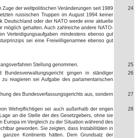
im Zuge der weltpolitischen Veränderungen seit 1989
24
letzten russischen Truppen im August 1994 keiner
lik Deutschland oder der NATO werde eine aktuelle
für möglich gehalten. Auch zahlreiche andere NATO-
enen Verteidigungsaufgaben mindestens ebenso gut
urprinzips sei eine Freiwilligenarmee ebenso gut
sgangsverfahren Stellung genommen.
25
 Bundesverwaltungsgericht gingen in ständiger
26
e zu reagieren sei Aufgabe des parlamentarischen
rechung des Bundesverfassungsgerichts aus, sondern
27
z von Wehrpflichtigen sei auch außerhalb der engen
28
 Lage an die Stelle der des Gesetzgebers, ohne sie
in Europa im Vergleich zu der Situation während des
chtbar geworden. Sie zeigten, dass Instabilitäten in
es ganzen Kontinents hätten. Dem Grundsatz der