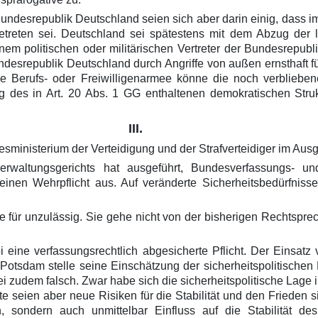
 Bundesrepublik Deutschland seien sich aber darin einig, dass 
etreten sei. Deutschland sei spätestens mit dem Abzug der 
em politischen oder militärischen Vertreter der Bundesrepub
ndesrepublik Deutschland durch Angriffe von außen ernsthaft 
ine Berufs- oder Freiwilligenarmee könne die noch verblieb
des in Art. 20 Abs. 1 GG enthaltenen demokratischen Strukt
III.
sministerium der Verteidigung und der Strafverteidiger im Au
waltungsgerichts hat ausgeführt, Bundesverfassungs- und
inen Wehrpflicht aus. Auf veränderte Sicherheitsbedürfniss
ge für unzulässig. Sie gehe nicht von der bisherigen Rechtsp
i eine verfassungsrechtlich abgesicherte Pflicht. Der Einsat
Potsdam stelle seine Einschätzung der sicherheitspolitischen
 zudem falsch. Zwar habe sich die sicherheitspolitische Lage 
 seien aber neue Risiken für die Stabilität und den Frieden si
 sondern auch unmittelbar Einfluss auf die Stabilität d