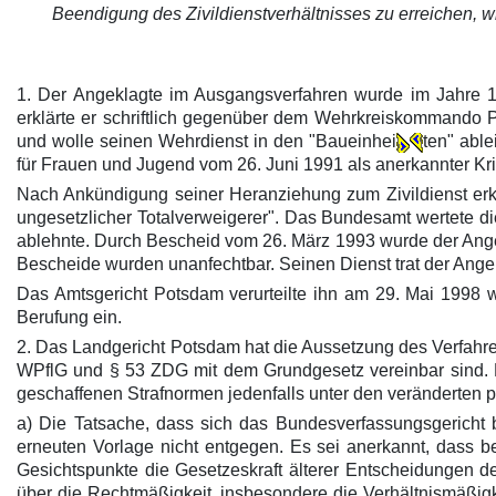
Beendigung des Zivildienstverhältnisses zu erreichen, wird
1. Der Angeklagte im Ausgangsverfahren wurde im Jahre 
erklärte er schriftlich gegenüber dem Wehrkreiskommando
und wolle seinen Wehrdienst in den "Baueinhei
ten" abl
für Frauen und Jugend vom 26. Juni 1991 als anerkannter Kr
Nach Ankündigung seiner Heranziehung zum Zivildienst erklä
ungesetzlicher Totalverweigerer". Das Bundesamt wertete d
ablehnte. Durch Bescheid vom 26. März 1993 wurde der Ange
Bescheide wurden unanfechtbar. Seinen Dienst trat der Angek
Das Amtsgericht Potsdam verurteilte ihn am 29. Mai 1998 
Berufung ein.
2. Das Landgericht Potsdam hat die Aussetzung des Verfahre
WPflG und § 53 ZDG mit dem Grundgesetz vereinbar sind. 
geschaffenen Strafnormen jedenfalls unter den veränderten 
a) Die Tatsache, dass sich das Bundesverfassungsgericht b
erneuten Vorlage nicht entgegen. Es sei anerkannt, dass 
Gesichtspunkte die Gesetzeskraft älterer Entscheidungen 
über die Rechtmäßigkeit, insbesondere die Verhältnismäßig