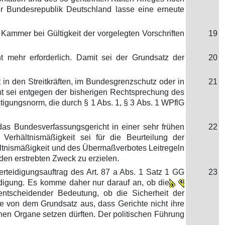
der Bundesrepublik Deutschland lasse eine erneute
Kammer bei Gültigkeit der vorgelegten Vorschriften
19
ht mehr erforderlich. Damit sei der Grundsatz der
20
in den Streitkräften, im Bundesgrenzschutz oder in
21
cht sei entgegen der bisherigen Rechtsprechung des
tigungsnorm, die durch § 1 Abs. 1, § 3 Abs. 1 WPflG
s Bundesverfassungsgericht in einer sehr frühen
22
 Verhältnismäßigkeit sei für die Beurteilung der
ältnismäßigkeit und des Übermaßverbotes Leitregeln
den erstrebten Zweck zu erzielen.
rteidigungsauftrag des Art. 87 a Abs. 1 Satz 1 GG
23
digung. Es komme daher nur darauf an, ob die
 entscheidender Bedeutung, ob die Sicherheit der
 von dem Grundsatz aus, dass Gerichte nicht ihre
chen Organe setzen dürften. Der politischen Führung