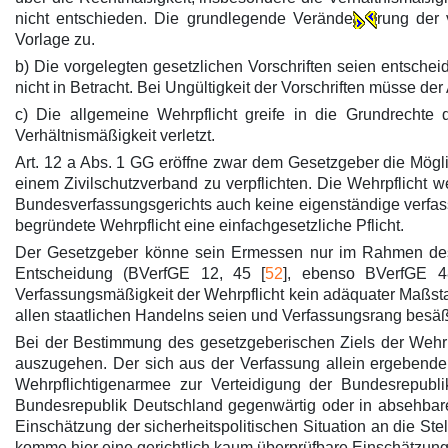
nicht entschieden. Die grundlegende Verände
rung der 
Vorlage zu.
b) Die vorgelegten gesetzlichen Vorschriften seien entsch
nicht in Betracht. Bei Ungültigkeit der Vorschriften müsse d
c) Die allgemeine Wehrpflicht greife in die Grundrechte 
Verhältnismäßigkeit verletzt.
Art. 12 a Abs. 1 GG eröffne zwar dem Gesetzgeber die Mögli
einem Zivilschutzverband zu verpflichten. Die Wehrpflicht 
Bundesverfassungsgerichts auch keine eigenständige verfassu
begründete Wehrpflicht eine einfachgesetzliche Pflicht.
Der Gesetzgeber könne sein Ermessen nur im Rahmen des 
Entscheidung (BVerfGE 12, 45 [
52
], ebenso BVerfGE 4
Verfassungsmäßigkeit der Wehrpflicht kein adäquater Maßsta
allen staatlichen Handelns seien und Verfassungsrang besäß
Bei der Bestimmung des gesetzgeberischen Ziels der Wehrpf
auszugehen. Der sich aus der Verfassung allein ergebende
Wehrpflichtigenarmee zur Verteidigung der Bundesrepubli
Bundesrepublik Deutschland gegenwärtig oder in absehbar
Einschätzung der sicherheitspolitischen Situation an die Ste
komme hier eine gerichtlich kaum überprüfbare Einschätzung