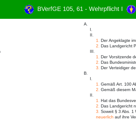
BVerfGE 105, 61 - Wehrpflicht I
A.
I.
II.
1.
Der Angeklagte im
2.
Das Landgericht P
n
III.
1.
Der Vorsitzende d
2.
Das Bundesminister
3.
Der Verteidiger de
B.
I.
1.
Gemäß Art. 100 Abs
2.
Gemäß diesem Maßs
II.
1.
Hat das Bundesverf
2.
Das Landgericht ni
3.
Soweit § 3 Abs. 1 
neuerlich
auf ihre Ve