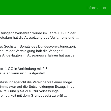
Information
 Ausgangsverfahren wurde im Jahre 1969 in der ...
otsdam hat die Aussetzung des Verfahrens und ...
es Sechsten Senats des Bundesverwaltungsgeric ...
ium der Verteidigung hält die Vorlage f ...
s Angeklagten im Ausgangsverfahren hat ausge ...
. 1 GG in Verbindung mit § 8 ...
tab kann nicht festgestellt ...
assungsgericht die Vereinbarkeit einer vorge ...
mmt zwar auf die Entscheidungen Bezug, in de ...
WPflG und § 53 ZDG zur verfassungs ...
reinbarkeit mit dem Grundgesetz zu prüf ...