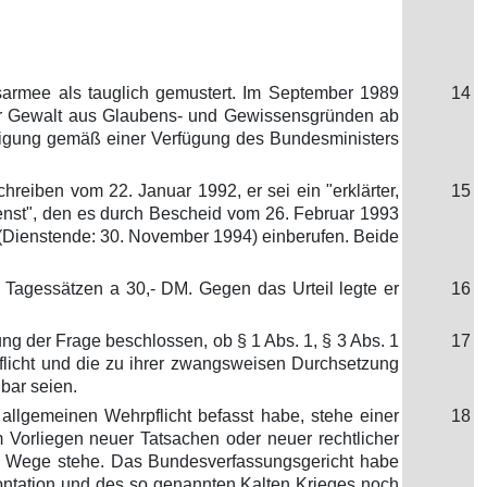
armee als tauglich gemustert. Im September 1989
14
her Gewalt aus Glaubens- und Gewissensgründen ab
einigung gemäß einer Verfügung des Bundesministers
reiben vom 22. Januar 1992, er sei ein "erklärter,
15
ienst", den es durch Bescheid vom 26. Februar 1993
 (Dienstende: 30. November 1994) einberufen. Beide
 Tagessätzen a 30,- DM. Gegen das Urteil legte er
16
g der Frage beschlossen, ob § 1 Abs. 1, § 3 Abs. 1
17
licht und die zu ihrer zwangsweisen Durchsetzung
bar seien.
allgemeinen Wehrpflicht befasst habe, stehe einer
18
 Vorliegen neuer Tatsachen oder neuer rechtlicher
im Wege stehe. Das Bundesverfassungsgericht habe
rontation und des so genannten Kalten Krieges noch