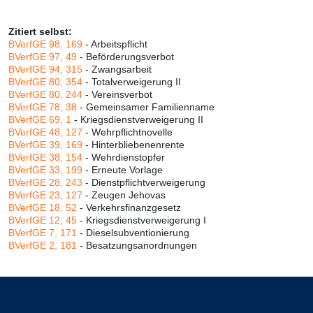
Zitiert selbst:
BVerfGE 98, 169
- Arbeitspflicht
BVerfGE 97, 49
- Beförderungsverbot
BVerfGE 94, 315
- Zwangsarbeit
BVerfGE 80, 354
- Totalverweigerung II
BVerfGE 80, 244
- Vereinsverbot
BVerfGE 78, 38
- Gemeinsamer Familienname
BVerfGE 69, 1
- Kriegsdienstverweigerung II
BVerfGE 48, 127
- Wehrpflichtnovelle
BVerfGE 39, 169
- Hinterbliebenenrente
BVerfGE 38, 154
- Wehrdienstopfer
BVerfGE 33, 199
- Erneute Vorlage
BVerfGE 28, 243
- Dienstpflichtverweigerung
BVerfGE 23, 127
- Zeugen Jehovas
BVerfGE 18, 52
- Verkehrsfinanzgesetz
BVerfGE 12, 45
- Kriegsdienstverweigerung I
BVerfGE 7, 171
- Dieselsubventionierung
BVerfGE 2, 181
- Besatzungsanordnungen