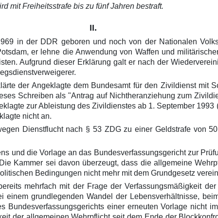
 mit Freiheitsstrafe bis zu fünf Jahren bestraft.
II.
1969 in der DDR geboren und noch von der Nationalen Volks
 Potsdam, er lehne die Anwendung von Waffen und militärisc
eisten. Aufgrund dieser Erklärung galt er nach der Wiederver
iegsdienstverweigerer.
rte der Angeklagte dem Bundesamt für den Zivildienst mit Sch
ieses Schreiben als "Antrag auf Nichtheranziehung zum Zivild
klagte zur Ableistung des Zivildienstes ab 1. September 1993
lagte nicht an.
wegen Dienstflucht nach § 53 ZDG zu einer Geldstrafe von 50
ns und die Vorlage an das Bundesverfassungsgericht zur Prüfun
Die Kammer sei davon überzeugt, dass die allgemeine Wehrpf
politischen Bedingungen nicht mehr mit dem Grundgesetz verein
ereits mehrfach mit der Frage der Verfassungsmäßigkeit der 
bei einem grundlegenden Wandel der Lebensverhältnisse, beim
des Bundesverfassungsgerichts einer erneuten Vorlage nicht 
keit der allgemeinen Wehrpflicht seit dem Ende der Blockkonf