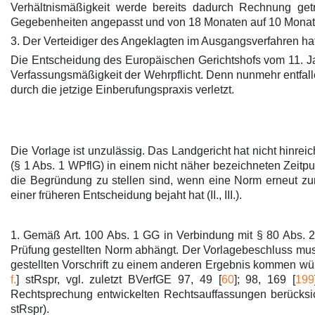
Verhältnismäßigkeit werde bereits dadurch Rechnung get
Gegebenheiten angepasst und von 18 Monaten auf 10 Monate
3. Der Verteidiger des Angeklagten im Ausgangsverfahren hat 
Die Entscheidung des Europäischen Gerichtshofs vom 11. J
Verfassungsmäßigkeit der Wehrpflicht. Denn nunmehr entfal
durch die jetzige Einberufungspraxis verletzt.
Die Vorlage ist unzulässig. Das Landgericht hat nicht hinre
(§ 1 Abs. 1 WPflG) in einem nicht näher bezeichneten Zeitp
die Begründung zu stellen sind, wenn eine Norm erneut zur
einer früheren Entscheidung bejaht hat (II., III.).
1. Gemäß Art. 100 Abs. 1 GG in Verbindung mit § 80 Abs. 2
Prüfung gestellten Norm abhängt. Der Vorlagebeschluss muss 
gestellten Vorschrift zu einem anderen Ergebnis kommen würd
f.
] stRspr, vgl. zuletzt BVerfGE 97, 49 [
60
]; 98, 169 [
199
Rechtsprechung entwickelten Rechtsauffassungen berücksic
stRspr).