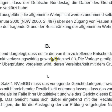
ragen, dass der Deutsche Bundestag die Dauer des Grundwe
 verkürzt habe.
ausgeführt, die allgemeine Wehrpflicht werde zunehmend selbst 
anuar 2000 (NJW 2000, S. 497) über den Zugang von Frauen z
le der tragende Grund der Beschränkung der allgemeinen Wehrp
B.
ichend dargelegt, dass es für die von ihm zu treffende Entsche
unkt verfassungswidrig gewor
den sei (I.). Die Vorlage genü
 Überprüfung vorgelegt wird, deren Vereinbarkeit mit dem Gr
I.
 Satz 1 BVerfGG muss das vorlegende Gericht darlegen, inwief
mit hinreichender Deutlichkeit erkennen lassen, dass das vorl
e als im Falle ihrer Ungültigkeit und wie das Gericht dieses 
]). Das Gericht muss sich dabei eingehend mit der Rechts
htigen, die für die Auslegung der zur Prüfung vorgelegten N