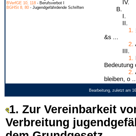
IV.
BVerfGE 10, 118
- Berufsverbot I
BGHSt 8, 80
- Jugendgefährdende Schriften
B.
I.
II.
1.
&s ...
2.
III.
1.
Bedeutung d
2.
bleiben, o ..
Bearbeitung, zuletzt am 1
1. Zur Vereinbarkeit vo
Verbreitung jugendgefä
dem Grundgesetz.