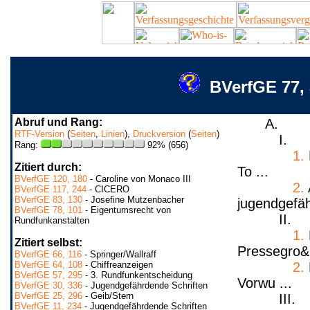
BVerfGE 77, 
Abruf und Rang:
A.
RTF-Version
(
Seiten
,
Linien
),
Druckversion
(
Seiten
)
I.
Rang:
92% (656)
1.
Zitiert durch:
To ...
BVerfGE 120, 180
- Caroline von Monaco III
2.
BVerfGE 117, 244
- CICERO
BVerfGE 83, 130
- Josefine Mutzenbacher
jugendgefäh
BVerfGE 78, 101
- Eigentumsrecht von
II.
Rundfunkanstalten
1.
Zitiert selbst:
Pressegro& 
BVerfGE 66, 116
- Springer/Wallraff
BVerfGE 64, 108
- Chiffreanzeigen
2.
BVerfGE 57, 295
- 3. Rundfunkentscheidung
Vorwu ...
BVerfGE 30, 336
- Jugendgefährdende Schriften
BVerfGE 25, 296
- Geib/Stern
III.
BVerfGE 11, 234
- Jugendgefährdende Schriften