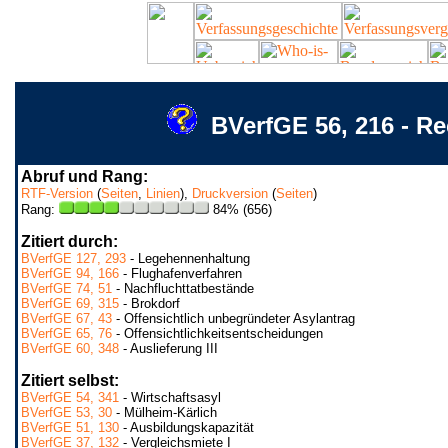
BVerfGE 56, 216 - R
Abruf und Rang:
RTF-Version
(
Seiten
,
Linien
),
Druckversion
(
Seiten
)
Rang:
84% (656)
Zitiert durch:
BVerfGE 127, 293
- Legehennenhaltung
BVerfGE 94, 166
- Flughafenverfahren
BVerfGE 74, 51
- Nachfluchttatbestände
BVerfGE 69, 315
- Brokdorf
BVerfGE 67, 43
- Offensichtlich unbegründeter Asylantrag
BVerfGE 65, 76
- Offensichtlichkeitsentscheidungen
BVerfGE 60, 348
- Auslieferung III
Zitiert selbst:
BVerfGE 54, 341
- Wirtschaftsasyl
BVerfGE 53, 30
- Mülheim-Kärlich
BVerfGE 51, 130
- Ausbildungskapazität
BVerfGE 37, 132
- Vergleichsmiete I