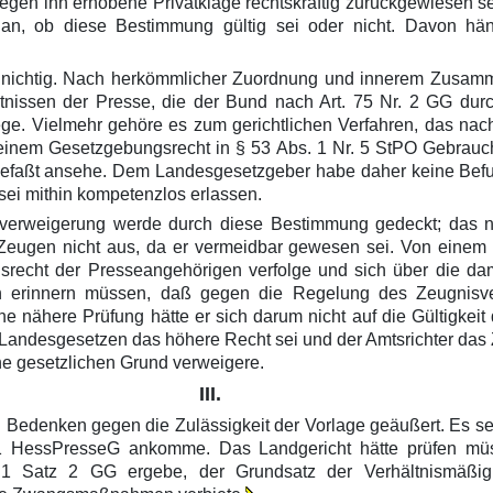
egen ihn erhobene Privatklage rechtskräftig zurückgewiesen s
an, ob diese Bestimmung gültig sei oder nicht. Davon hä
r nichtig. Nach herkömmlicher Zuordnung und innerem Zusam
tnissen der Presse, die der Bund nach Art. 75 Nr. 2 GG du
ge. Vielmehr gehöre es zum gerichtlichen Verfahren, das nac
einem Gesetzgebungsrecht in § 53 Abs. 1 Nr. 5 StPO Gebrauc
ng gefaßt ansehe. Dem Landesgesetzgeber habe daher keine Be
ei mithin kompetenzlos erlassen.
verweigerung werde durch diese Bestimmung gedeckt; das nö
Zeugen nicht aus, da er vermeidbar gewesen sei. Von einem Jo
recht der Presseangehörigen verfolge und sich über die dam
h erinnern müssen, daß gegen die Regelung des Zeugnisve
 nähere Prüfung hätte er sich darum nicht auf die Gültigkeit
Landesgesetzen das höhere Recht sei und der Amtsrichter das 
e gesetzlichen Grund verweigere.
III.
g Bedenken gegen die Zulässigkeit der Vorlage geäußert. Es sei
 1 HessPresseG ankomme. Das Landgericht hätte prüfen müss
. 1 Satz 2 GG ergebe, der Grundsatz der Verhältnismäß