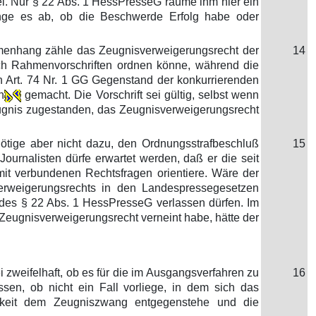
ei. Nur § 22 Abs. 1 HessPresseG räume ihm hier ein
nge es ab, ob die Beschwerde Erfolg habe oder
menhang zähle das Zeugnisverweigerungsrecht der
14
rch Rahmenvorschriften ordnen könne, während die
h Art. 74 Nr. 1 GG Gegenstand der konkurrierenden
h
gemacht. Die Vorschrift sei gültig, selbst wenn
fugnis zugestanden, das Zeugnisverweigerungsrecht
tige aber nicht dazu, den Ordnungsstrafbeschluß
15
urnalisten dürfe erwartet werden, daß er die seit
it verbundenen Rechtsfragen orientiere. Wäre der
rweigerungsrechts in den Landespressegesetzen
 des § 22 Abs. 1 HessPresseG verlassen dürfen. Im
Zeugnisverweigerungsrecht verneint habe, hätte der
 zweifelhaft, ob es für die im Ausgangsverfahren zu
16
en, ob nicht ein Fall vorliege, in dem sich das
igkeit dem Zeugniszwang entgegenstehe und die