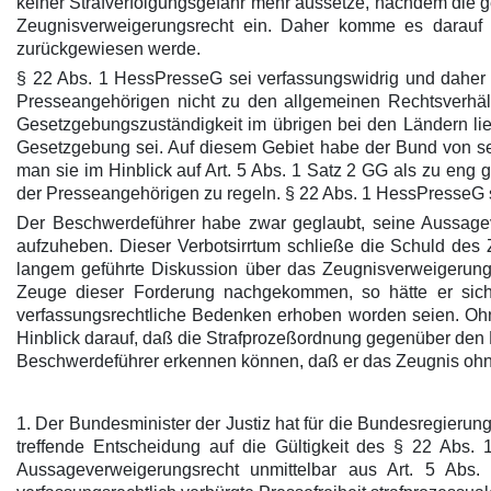
keiner Strafverfolgungsgefahr mehr aussetze, nachdem die g
Zeugnisverweigerungsrecht ein. Daher komme es darauf 
zurückgewiesen werde.
§ 22 Abs. 1 HessPresseG sei verfassungswidrig und dahe
Presseangehörigen nicht zu den allgemeinen Rechtsverhäl
Gesetzgebungszuständigkeit im übrigen bei den Ländern lie
Gesetzgebung sei. Auf diesem Gebiet habe der Bund von s
man sie im Hinblick auf Art. 5 Abs. 1 Satz 2 GG als zu e
der Presseangehörigen zu regeln. § 22 Abs. 1 HessPresseG s
Der Beschwerdeführer habe zwar geglaubt, seine Aussage
aufzuheben. Dieser Verbotsirrtum schließe die Schuld des 
langem geführte Diskussion über das Zeugnisverweigerungs
Zeuge dieser Forderung nachgekommen, so hätte er sic
verfassungsrechtliche Bedenken erhoben worden seien. Ohne
Hinblick darauf, daß die Strafprozeßordnung gegenüber den 
Beschwerdeführer erkennen können, daß er das Zeugnis ohn
1. Der Bundesminister der Justiz hat für die Bundesregierun
treffende Entscheidung auf die Gültigkeit des § 22 Abs.
Aussageverweigerungsrecht unmittelbar aus Art. 5 Abs