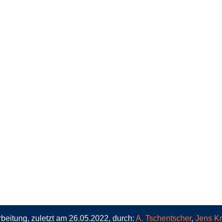
beitung, zuletzt am 26.05.2022, durch:
A. Tschentscher
,
Jens K