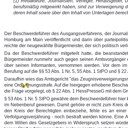
(1) Redakteure, Journalisten, Verleger, Herausgeber, 
berufsmäßig mitgewirkt haben, sind zur Verweigerung 
deren Inhalt sowie über den Inhalt von Unterlagen berech
Der Beschwerdeführer des Ausgangsverfahrens, der Journalist A
Homburg am Main veröffentlicht und darin über parteipolit
reichte der neugewählte Bürgermeister, der sich politisch v
Da der Beschwerdeführer mitgeteilt hatte, die beanstand
Bürgermeister nunmehr auch gegen seinen Amtsvorgänger ei
über seinen Informanten, vernommen werden. Vor dem im 
Berufung auf die §§ 53 Abs. 1 Nr. 5, 55 Abs. 1 StPO und § 2
Daraufhin wies das Amtsgericht "das Zeugnisverweigerungsr
eine Ord
nungsstrafe. Auf die hiergegen erhobene Beschw
die Frage vorgelegt, ob § 22 Abs. 1 HessPresseG mit dem Grun
§ 53 Abs. 1 Nr. 5 StPO gewähre dem Beschwerdeführer hier k
im Nebenberuf gewesen. Damit gehöre er nicht zum Kreis de
den Kreis der Berechtigten einbeziehe, fehle es an einer 
Verfolgungsverjährung - noch bestraft werden könne. Eine A
dem Willen des Gesetzgebers in Widerspruch setzen würde. 