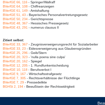
BVerfGE 66, 116
- Springer/Wallraff
BVerfGE 64, 108
- Chiffreanzeigen
BVerfGE 61, 149
- Amtshaftung
BVerfGE 51, 43
- Bayerisches Personalvertretungsgesetz
BVerfGE 50, 234
- Gerichtspresse
BVerfGE 48, 367
- Hessisches Pressegesetz
BVerfGE 43, 291
- numerus clausus II
Zitiert selbst:
BVerfGE 33, 367
- Zeugnisverweigerungsrecht für Sozialarbeiter
BVerfGE 33, 23
- Eidesverweigerung aus Glaubensgründen
BVerfGE 25, 296
- Geib/Stern
BVerfGE 20, 323
- 'nulla poena sine culpa'
BVerfGE 20, 162
- Spiegel
BVerfGE 12, 205
- 1. Rundfunkentscheidung
BVerfGE 10, 118
- Berufsverbot I
BVerfGE 9, 167
- Wirtschaftsstrafgesetz
BVerfGE 7, 305
- Rechtsverhältnisse der Flüchtlinge
BVerfGE 7, 29
- Pressedelikte
BGHSt 2, 194
- Bewußtsein der Rechtswidrigkeit
Bear