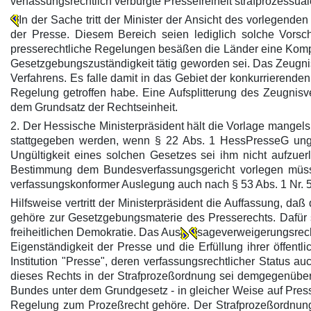
verfassungsrechtlich verbürgte Pressefreiheit strafprozess
In der Sache tritt der Minister der Ansicht des vorlegend
der Presse. Diesem Bereich seien lediglich solche Vorschr
presserechtliche Regelungen besäßen die Länder eine Kompe
Gesetzgebungszuständigkeit tätig geworden sei. Das Zeugni
Verfahrens. Es falle damit in das Gebiet der konkurrieren
Regelung getroffen habe. Eine Aufsplitterung des Zeugnis
dem Grundsatz der Rechtseinheit.
2. Der Hessische Ministerpräsident hält die Vorlage mange
stattgegeben werden, wenn § 22 Abs. 1 HessPresseG ung
Ungültigkeit eines solchen Gesetzes sei ihm nicht aufzue
Bestimmung dem Bundesverfassungsgericht vorlegen müss
verfassungskonformer Auslegung auch nach § 53 Abs. 1 Nr. 
Hilfsweise vertritt der Ministerpräsident die Auffassung, d
gehöre zur Gesetzgebungsmaterie des Presserechts. Dafür 
freiheitlichen Demokratie. Das Aus
sageverweigerungsrech
Eigenständigkeit der Presse und die Erfüllung ihrer öffen
Institution "Presse", deren verfassungsrechtlicher Status 
dieses Rechts in der Strafprozeßordnung sei demgegenüber
Bundes unter dem Grundgesetz - in gleicher Weise auf Press
Regelung zum Prozeßrecht gehöre. Der Strafprozeßordnung l