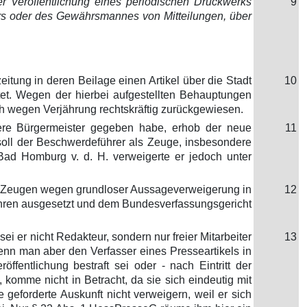
er Veröffentlichung eines periodischen Druckwerks
9
rs oder des Gewährsmannes von Mitteilungen, über
eitung in deren Beilage einen Artikel über die Stadt
10
tet. Wegen der hierbei aufgestellten Behauptungen
och wegen Verjährung rechtskräftig zurückgewiesen.
ühere Bürgermeister gegeben habe, erhob der neue
11
oll der Beschwerdeführer als Zeuge, insbesondere
ad Homburg v. d. H. verweigerte er jedoch unter
en Zeugen wegen grundloser Aussageverweigerung in
12
ahren ausgesetzt und dem Bundesverfassungsgericht
er nicht Redakteur, sondern nur freier Mitarbeiter
13
nn man aber den Verfasser eines Presseartikels in
fentlichung bestraft sei oder - nach Eintritt der
komme nicht in Betracht, da sie sich eindeutig mit
eforderte Auskunft nicht verweigern, weil er sich