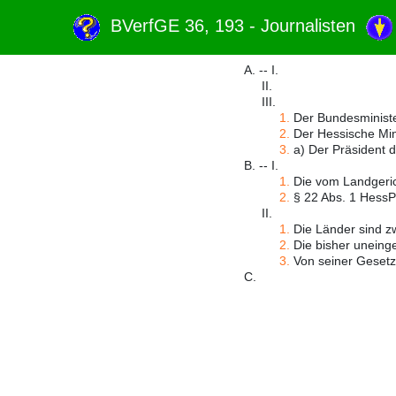
BVerfGE 36, 193 - Journalisten
A. -- I.
II.
III.
1.
Der Bundesminister
2.
Der Hessische Mini
3.
a) Der Präsident de
B. -- I.
1.
Die vom Landgerich
2.
§ 22 Abs. 1 HessPre
II.
1.
Die Länder sind zw
2.
Die bisher uneing
3.
Von seiner Gesetz
C.