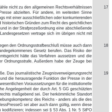
 zähle nicht zu den allgemeinen Rechtsverhältnissen
17
 Presse abzielten. Für andere, im weitesten Sinne
s mit einer ausschließlichen oder konkurrierenden
 historischen Gründen zum Recht des gerichtlichen
 und in der Strafprozeßordnung eine abschließende
Landesgesetzen vertrage sich im übrigen nicht mit
e gegen den Ordnungsstrafbeschluß müsse auch dann
18
tandegekommenes Gesetz berufen. Das Risiko der
Amtsgericht hätte das Verfahren aussetzen und die
er Ordnungsstrafe. Außerdem habe der Zeuge bei
toße. Das journalistische Zeugnisverweigerungsrecht
19
und die herausragende Funktion der Presse in der
sentlichen Voraussetzungen für die institutionelle
sche Angelegenheit der durch Art. 5 GG geschützten
ngsrechts maßgebend sei. Der herkömmliche Standort
gebungskompetenz des Reichs - anders als die des
 HessPresseG sei aber auch dann gültig, wenn diese
kodifizieren; indessen sei § 53 Abs. 1 Nr. 5 StPO