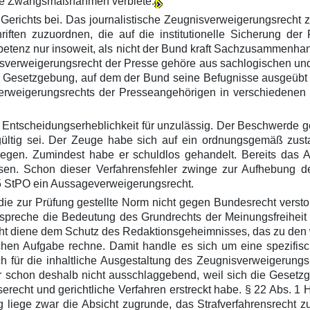
uale Zwangsmaßnahmen verbiete.
en Gerichts bei. Das journalistische Zeugnisverweigerungsrecht
iften zuzuordnen, die auf die institutionelle Sicherung der
tenz nur insoweit, als nicht der Bund kraft Sachzusammenhang
sverweigerungsrecht der Presse gehöre aus sachlogischen und
den Gesetzgebung, auf dem der Bund seine Befugnisse ausgeübt
verweigerungsrechts der Presseangehörigen in verschiedenen 
ls Entscheidungserheblichkeit für unzulässig. Der Beschwerd
ültig sei. Der Zeuge habe sich auf ein ordnungsgemäß zus
rlegen. Zumindest habe er schuldlos gehandelt. Bereits das 
en. Schon dieser Verfahrensfehler zwinge zur Aufhebung d
5 StPO ein Aussageverweigerungsrecht.
aß die zur Prüfung gestellte Norm nicht gegen Bundesrecht vers
spreche die Bedeutung des Grundrechts der Meinungsfreiheit 
t diene dem Schutz des Redaktionsgeheimnisses, das zu den we
tlichen Aufgabe rechne. Damit handle es sich um eine spezifi
auch für die inhaltliche Ausgestaltung des Zeugnisverweigeru
 schon deshalb nicht ausschlaggebend, weil sich die Gesetz
erecht und gerichtliche Verfahren erstreckt habe. § 22 Abs. 1
iege zwar die Absicht zugrunde, das Strafverfahrensrecht zu 