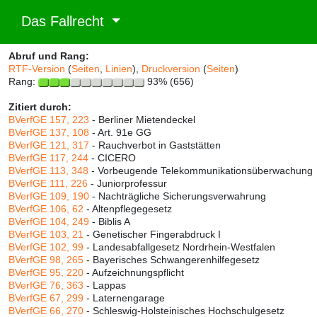
Das Fallrecht
Abruf und Rang:
RTF-Version
(
Seiten
,
Linien
),
Druckversion
(
Seiten
)
Rang:
93% (656)
Zitiert durch:
BVerfGE 157, 223
- Berliner Mietendeckel
BVerfGE 137, 108
- Art. 91e GG
BVerfGE 121, 317
- Rauchverbot in Gaststätten
BVerfGE 117, 244
- CICERO
BVerfGE 113, 348
- Vorbeugende Telekommunikationsüberwachung
BVerfGE 111, 226
- Juniorprofessur
BVerfGE 109, 190
- Nachträgliche Sicherungsverwahrung
BVerfGE 106, 62
- Altenpflegegesetz
BVerfGE 104, 249
- Biblis A
BVerfGE 103, 21
- Genetischer Fingerabdruck I
BVerfGE 102, 99
- Landesabfallgesetz Nordrhein-Westfalen
BVerfGE 98, 265
- Bayerisches Schwangerenhilfegesetz
BVerfGE 95, 220
- Aufzeichnungspflicht
BVerfGE 76, 363
- Lappas
BVerfGE 67, 299
- Laternengarage
BVerfGE 66, 270
- Schleswig-Holsteinisches Hochschulgesetz