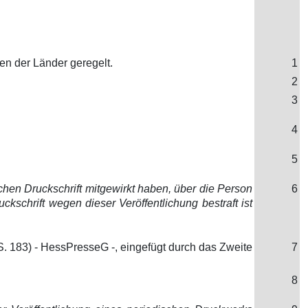
n der Länder geregelt.
1
2
3
4
5
schen Druckschrift mitgewirkt haben, über die Person
6
kschrift wegen dieser Veröffentlichung bestraft ist
. 183) - HessPresseG -, eingefügt durch das Zweite
7
8