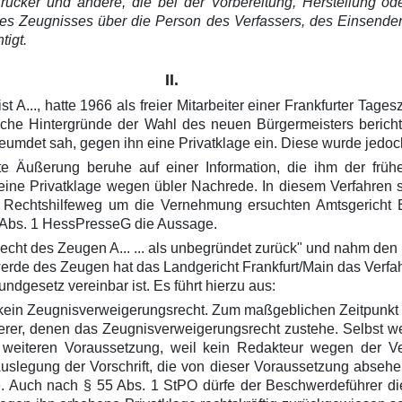
Drucker und andere, die bei der Vorbereitung, Herstellung od
des Zeugnisses über die Person des Verfassers, des Einsende
tigt.
II.
..., hatte 1966 als freier Mitarbeiter einer Frankfurter Tagesz
ische Hintergründe der Wahl des neuen Bürgermeisters berich
erleumdet sah, gegen ihn eine Privatklage ein. Diese wurde jed
ete Äußerung beruhe auf einer Information, die ihm der fr
ne Privatklage wegen übler Nachrede. In diesem Verfahren s
Rechtshilfeweg um die Vernehmung ersuchten Amtsgericht B
2 Abs. 1 HessPresseG die Aussage.
echt des Zeugen A... ... als unbegründet zurück" und nahm d
erde des Zeugen hat das Landgericht Frankfurt/Main das Verf
dgesetz vereinbar ist. Es führt hierzu aus:
ein Zeugnisverweigerungsrecht. Zum maßgeblichen Zeitpunkt sei 
rer, denen das Zeugnisverweigerungsrecht zustehe. Selbst we
weiteren Voraussetzung, weil kein Redakteur wegen der Veröf
uslegung der Vorschrift, die von dieser Voraussetzung absehe, 
Auch nach § 55 Abs. 1 StPO dürfe der Beschwerdeführer die g