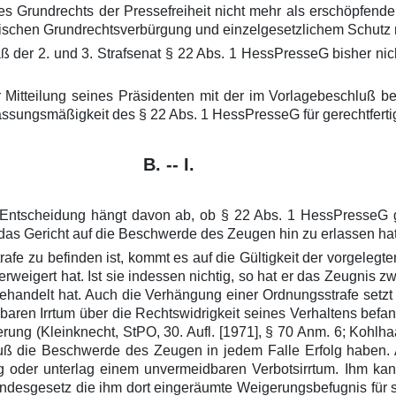
s Grundrechts der Pressefreiheit nicht mehr als erschöpfend
schen Grundrechtsverbürgung und einzelgesetzlichem Schutz m
aß der 2. und 3. Strafsenat § 22 Abs. 1 HessPresseG bisher nic
 Mitteilung seines Präsidenten mit der im Vorlagebeschluß be
assungsmäßigkeit des § 22 Abs. 1 HessPresseG für gerechtfertig
B. -- I.
 Entscheidung hängt davon ab, ob § 22 Abs. 1 HessPresseG g
 das Gericht auf die Beschwerde des Zeugen hin zu erlassen hat
e zu befinden ist, kommt es auf die Gültigkeit der vorgelegte
rweigert hat. Ist sie indessen nichtig, so hat er das Zeugnis z
handelt hat. Auch die Verhängung einer Ordnungsstrafe setzt
baren Irrtum über die Rechtswidrigkeit seines Verhaltens befa
ung (Kleinknecht, StPO, 30. Aufl. [1971], § 70 Anm. 6; Kohlhaa
ß die Beschwerde des Zeugen in jedem Falle Erfolg haben. A
g oder unterlag einem unvermeidbaren Verbotsirrtum. Ihm ka
sgesetz die ihm dort eingeräumte Weigerungsbefugnis für si