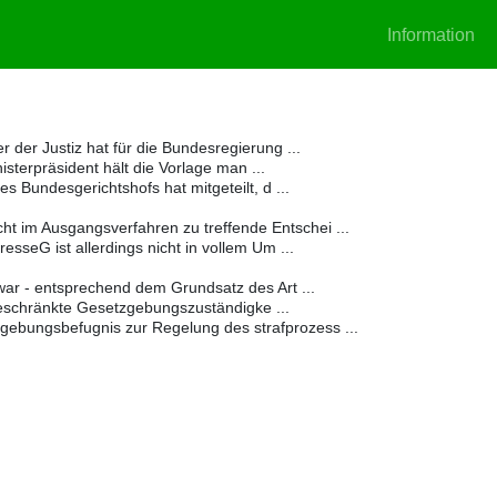
Information
 der Justiz hat für die Bundesregierung ...
sterpräsident hält die Vorlage man ...
s Bundesgerichtshofs hat mitgeteilt, d ...
t im Ausgangsverfahren zu treffende Entschei ...
sseG ist allerdings nicht in vollem Um ...
ar - entsprechend dem Grundsatz des Art ...
eschränkte Gesetzgebungszuständigke ...
gebungsbefugnis zur Regelung des strafprozess ...