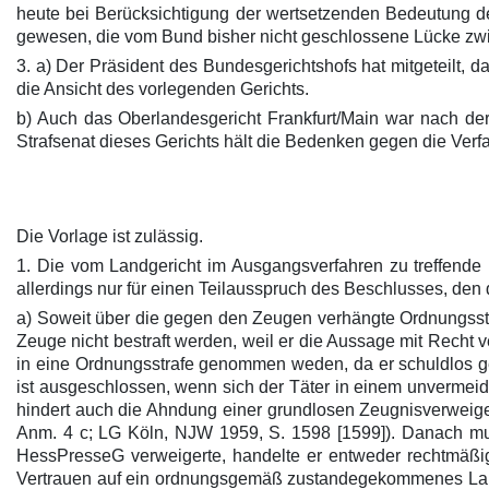
heute bei Berücksichtigung der wertsetzenden Bedeutung de
gewesen, die vom Bund bisher nicht geschlossene Lücke zwi
3. a) Der Präsident des Bundesgerichtshofs hat mitgeteilt, d
die Ansicht des vorlegenden Gerichts.
b) Auch das Oberlandesgericht Frankfurt/Main war nach der
Strafsenat dieses Gerichts hält die Bedenken gegen die Verf
Die Vorlage ist zulässig.
1. Die vom Landgericht im Ausgangsverfahren zu treffende
allerdings nur für einen Teilausspruch des Beschlusses, den
a) Soweit über die gegen den Zeugen verhängte Ordnungsstraf
Zeuge nicht bestraft werden, weil er die Aussage mit Recht ve
in eine Ordnungsstrafe genommen weden, da er schuldlos ge
ist ausgeschlossen, wenn sich der Täter in einem unvermeid
hindert auch die Ahndung einer grundlosen Zeugnisverweiger
Anm. 4 c; LG Köln, NJW 1959, S. 1598 [1599]). Danach mu
HessPresseG verweigerte, handelte er entweder rechtmäßi
Vertrauen auf ein ordnungsgemäß zustandegekommenes Lande