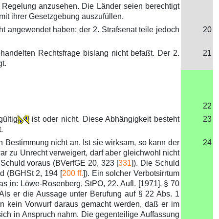
e Regelung anzusehen. Die Länder seien berechtigt
it ihrer Gesetzgebung auszufüllen.
ht angewendet haben; der 2. Strafsenat teile jedoch
20
handelten Rechtsfrage bislang nicht befaßt. Der 2.
21
t.
22
ültig
ist oder nicht. Diese Abhängigkeit besteht
23
.
n Bestimmung nicht an. Ist sie wirksam, so kann der
24
war zu Unrecht verweigert, darf aber gleichwohl nicht
 Schuld voraus (BVerfGE 20, 323 [
331
]). Die Schuld
nd (BGHSt 2, 194 [
200 ff.
]). Ein solcher Verbotsirrtum
s in: Löwe-Rosenberg, StPO, 22. Aufl. [1971], § 70
ls er die Aussage unter Berufung auf § 22 Abs. 1
nn kein Vorwurf daraus gemacht werden, daß er im
ch in Anspruch nahm. Die gegenteilige Auffassung