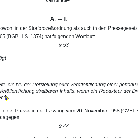
Gründe:
A. -- I.
wohl in der Strafprozeßordnung als auch in den Pressegesetze
5 (BGBl. I S. 1374) hat folgenden Wortlaut:
§ 53
igt
e, die bei der Herstellung oder Veröffentlichung einer periodi
öffentlichung strafbaren Inhalts, wenn ein Redakteur der Druc
en;
cht der Presse in der Fassung vom 20. November 1958 (GVBl. S
 dagegen:
§ 22