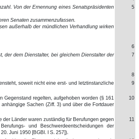
Anzahl. Von der Ernennung eines Senatspräsidenten
5
onderen Senaten zusammenzufassen.
üssen außerhalb der mündlichen Verhandlung wirken
6
t, der dem Dienstalter, bei gleichem Dienstalter der
7
8
steht, soweit nicht eine erst- und letztinstanzliche
9
lben Gegenstand regelten, aufgehoben worden (§ 161
10
 anhängige Sachen (Ziff. 3) und über die Fortdauer
hte der Länder waren zuständig für Berufungen gegen
11
 Berufungs- und Beschwerdeentscheidungen der
0. Juni 1950 [BGBl. I S. 257]).