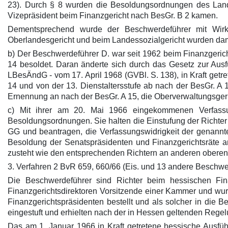
23). Durch § 8 wurden die Besoldungsordnungen des Land
Vizepräsident beim Finanzgericht nach BesGr. B 2 kamen.
Dementsprechend wurde der Beschwerdeführer mit Wirk
Oberlandesgericht und beim Landessozialgericht wurden dam
b) Der Beschwerdeführer D. war seit 1962 beim Finanzgerich
14 besoldet. Daran änderte sich durch das Gesetz zur Aus
LBesÄndG - vom 17. April 1968 (GVBl. S. 138), in Kraft getre
14 und von der 13. Dienstaltersstufe ab nach der BesGr. A
Ernennung an nach der BesGr. A 15, die Oberverwaltungsgeri
c) Mit ihrer am 20. Mai 1966 eingekommenen Verfas
Besoldungsordnungen. Sie halten die Einstufung der Richter 
GG und beantragen, die Verfassungswidrigkeit der genannten
Besoldung der Senatspräsidenten und Finanzgerichtsräte 
zusteht wie den entsprechenden Richtern an anderen oberen
3. Verfahren 2 BvR 659, 660/66 (Eis. und 13 andere Beschwer
Die Beschwerdeführer sind Richter beim hessischen Fin
Finanzgerichtsdirektoren Vorsitzende einer Kammer und wur
Finanzgerichtspräsidenten bestellt und als solcher in die B
eingestuft und erhielten nach der in Hessen geltenden Regelu
Das am 1. Januar 1966 in Kraft getretene hessische Ausf