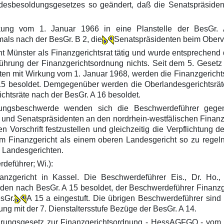
esbesoldungsgesetzes so geändert, daß die Senatspräsiden
ung vom 1. Januar 1966 in eine Planstelle der BesGr. 
als nach der BesGr. B 2, die
Senatspräsidenten beim Oberve
t Münster als Finanzgerichtsrat tätig und wurde entsprechend 
führung der Finanzgerichtsordnung nichts. Seit dem 5. Geset
ten mit Wirkung vom 1. Januar 1968, werden die Finanzgerichtsr
 15 besoldet. Demgegenüber werden die Oberlandesgerichtsräte
chtsräte nach der BesGr. A 16 besoldet.
sungsbeschwerde wenden sich die Beschwerdeführer geg
und Senatspräsidenten an den nordrhein-westfälischen Finanzger
 Vorschrift festzustellen und gleichzeitig die Verpflichtung
am Finanzgericht als einem oberen Landesgericht so zu rege
 Landesgerichten.
deführer; Wi.):
anzgericht in Kassel. Die Beschwerdeführer Eis., Dr. Ho
den nach BesGr. A 15 besoldet, der Beschwerdeführer Finanzge
esGr.
A 15 a eingestuft. Die übrigen Beschwerdeführer sind 
ng mit der 7. Dienstaltersstufe Bezüge der BesGr. A 14.
ührungsgesetz zur Finanzgerichtsordnung - HessAGFGO - vom 