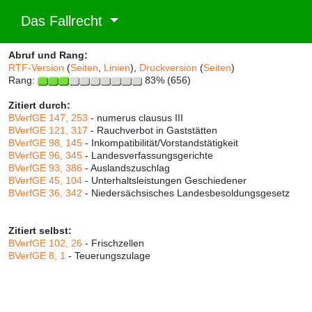
Das Fallrecht
Abruf und Rang:
RTF-Version
(
Seiten
,
Linien
),
Druckversion
(
Seiten
)
Rang:
83% (656)
Zitiert durch:
BVerfGE 147, 253
- numerus clausus III
BVerfGE 121, 317
- Rauchverbot in Gaststätten
BVerfGE 98, 145
- Inkompatibilität/Vorstandstätigkeit
BVerfGE 96, 345
- Landesverfassungsgerichte
BVerfGE 93, 386
- Auslandszuschlag
BVerfGE 45, 104
- Unterhaltsleistungen Geschiedener
BVerfGE 36, 342
- Niedersächsisches Landesbesoldungsgesetz
Zitiert selbst:
BVerfGE 102, 26
- Frischzellen
BVerfGE 8, 1
- Teuerungszulage