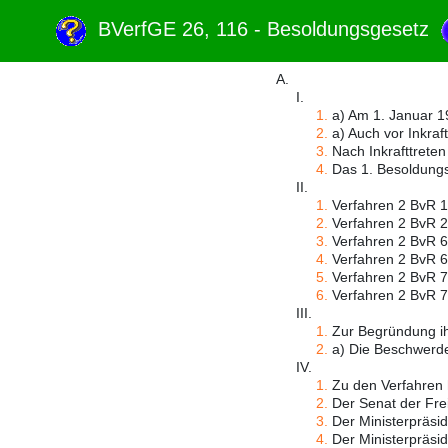
BVerfGE 26, 116 - Besoldungsgesetz
A.
I.
1.
a) Am 1. Januar 19
2.
a) Auch vor Inkraft
3.
Nach Inkrafttreten
4.
Das 1. Besoldungs
II.
1.
Verfahren 2 BvR 17
2.
Verfahren 2 BvR 295
3.
Verfahren 2 BvR 6
4.
Verfahren 2 BvR 67
5.
Verfahren 2 BvR 72
6.
Verfahren 2 BvR 73
III.
1.
Zur Begründung ih
2.
a) Die Beschwerdef
IV.
1.
Zu den Verfahren 
2.
Der Senat der Frei
3.
Der Ministerpräsid
4.
Der Ministerpräsid