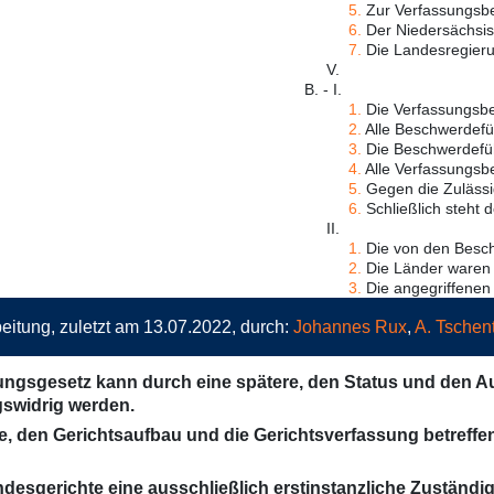
5.
Zur Verfassungsbes
6.
Der Niedersächsisch
7.
Die Landesregierung
V.
B. - I.
1.
Die Verfassungsbes
2.
Alle Beschwerdefüh
3.
Die Beschwerdeführ
4.
Alle Verfassungsbe
5.
Gegen die Zulässi
6.
Schließlich steht d
II.
1.
Die von den Beschw
2.
Die Länder waren au
3.
Die angegriffenen 
eitung, zuletzt am 13.07.2022, durch:
Johannes Rux
,
A. Tschen
dungsgesetz kann durch eine spätere, den Status und den 
swidrig werden.
e, den Gerichtsaufbau und die Gerichtsverfassung betref
ndesgerichte eine ausschließlich erstinstanzliche Zuständi