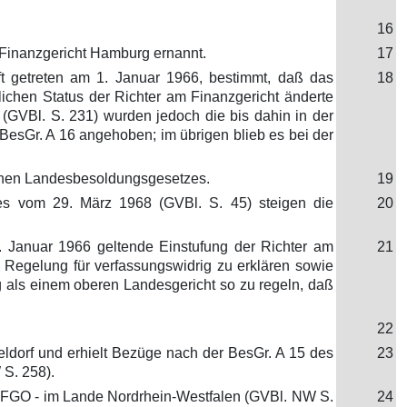
16
 Finanzgericht Hamburg ernannt.
17
t getreten am 1. Januar 1966, bestimmt, daß das
18
lichen Status der Richter am Finanzgericht änderte
GVBl. S. 231) wurden jedoch die bis dahin in der
BesGr. A 16 angehoben; im übrigen blieb es bei der
schen Landesbesoldungsgesetzes.
19
es vom 29. März 1968 (GVBl. S. 45) steigen die
20
 Januar 1966 geltende Einstufung der Richter am
21
e Regelung für verfassungswidrig zu erklären sowie
g als einem oberen Landesgericht so zu regeln, daß
22
eldorf und erhielt Bezüge nach der BesGr. A 15 des
23
S. 258).
AGFGO - im Lande Nordrhein-Westfalen (GVBl. NW S.
24