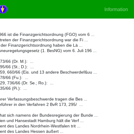
Information
66 ist die Finanzgerichtsordnung (FGO) vom 6 ...
treten der Finanzgerichtsordnung war die Fi ...
 der Finanzgerichtsordnung haben die Lä ...
neuregelungsgesetz (1. BesNG) vom 6. Juli 196 ...
3/66 (Dr. M.): ...
/66 (St.; D.): ...
59, 660/66 (Eis. und 13 andere Beschwerdef&uu ...
8/66 (Fu.): ...
9, 736/66 (Dr. Se.; Ro.): ...
5/66 (Pi.): ...
rer Verfassungsbeschwerde tragen die Bes ...
ührer in den Verfahren 2 BvR 173, 295/ ...
hat sich namens der Bundesregierung der Bunde ...
en und Hansestadt Hamburg hält die Verf ...
ent des Landes Nordrhein-Westfalen trit ...
ent des Landes Hessen äußert ...