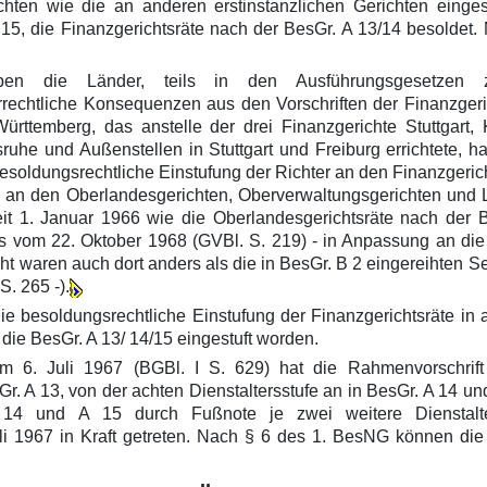
ten wie die an anderen erstinstanzlichen Gerichten eingestu
, die Finanzgerichtsräte nach der BesGr. A 13/14 besoldet. N
aben die Länder, teils in den Ausführungsgesetzen z
rrechtliche Konsequenzen aus den Vorschriften der Finanzger
ttemberg, das anstelle der drei Finanzgerichte Stuttgart,
ruhe und Außenstellen in Stuttgart und Freiburg errichtete, ha
besoldungsrechtliche Einstufung der Richter an den Finanzgeric
 an den Oberlandesgerichten, Oberverwaltungsgerichten und La
eit 1. Januar 1966 wie die Oberlandesgerichtsräte nach der 
vom 22. Oktober 1968 (GVBl. S. 219) - in Anpassung an die
ht waren auch dort anders als die in BesGr. B 2 eingereihten S
. 265 -).
 die besoldungsrechtliche Einstufung der Finanzgerichtsräte in
 die BesGr. A 13/ 14/15 eingestuft worden.
m 6. Juli 1967 (BGBl. I S. 629) hat die Rahmenvorschri
Gr. A 13, von der achten Dienstaltersstufe an in BesGr. A 14 un
 14 und A 15 durch Fußnote je zwei weitere Dienstalt
1967 in Kraft getreten. Nach § 6 des 1. BesNG können die 