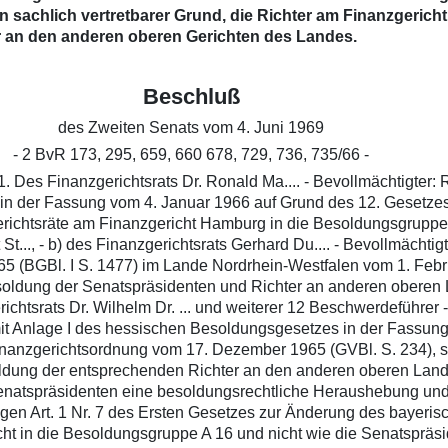
in sachlich vertretbarer Grund, die Richter am Finanzgerich
er an den anderen oberen Gerichten des Landes.
Beschluß
des Zweiten Senats vom 4. Juni 1969
- 2 BvR 173, 295, 659, 660 678, 729, 736, 735/66 -
Des Finanzgerichtsrats Dr. Ronald Ma.... - Bevollmächtigter: R
n der Fassung vom 4. Januar 1966 auf Grund des 12. Gesetze
ichtsräte am Finanzgericht Hamburg in die Besoldungsgruppe A
 St..., - b) des Finanzgerichtsrats Gerhard Du.... - Bevollmächti
5 (BGBl. I S. 1477) im Lande Nordrhein-Westfalen vom 1. Febru
soldung der Senatspräsidenten und Richter an anderen oberen La
ichtsrats Dr. Wilhelm Dr. ... und weiterer 12 Beschwerdeführer -
g mit Anlage I des hessischen Besoldungsgesetzes in der Fass
inanzgerichtsordnung vom 17. Dezember 1965 (GVBl. S. 234), 
soldung der entsprechenden Richter an den anderen oberen Lan
 Senatspräsidenten eine besoldungsrechtliche Heraushebung und 
 gegen Art. 1 Nr. 7 des Ersten Gesetzes zur Änderung des bayer
cht in die Besoldungsgruppe A 16 und nicht wie die Senatsprä