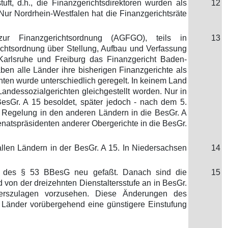
ft, d.h., die Finanzgerichtsdirektoren wurden als
12
ur Nordrhein-Westfalen hat die Finanzgerichtsräte
ur Finanzgerichtsordnung (AGFGO), teils in
13
ichtsordnung über Stellung, Aufbau und Verfassung
 Karlsruhe und Freiburg das Finanzgericht Baden-
ben alle Länder ihre bisherigen Finanzgerichte als
hten wurde unterschiedlich geregelt. In keinem Land
ndessozialgerichten gleichgestellt worden. Nur in
BesGr. A 15 besoldet, später jedoch - nach dem 5.
 Regelung in den anderen Ländern in die BesGr. A
enatspräsidenten anderer Obergerichte in die BesGr.
 allen Ländern in der BesGr. A 15. In Niedersachsen
14
ft des § 53 BBesG neu gefaßt. Danach sind die
15
d von der dreizehnten Dienstaltersstufe an in BesGr.
erszulagen vorzusehen. Diese Änderungen des
Länder vorübergehend eine günstigere Einstufung