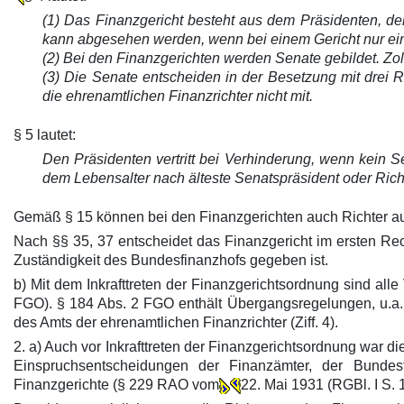
(1) Das Finanzgericht besteht aus dem Präsidenten, de
kann abgesehen werden, wenn bei einem Gericht nur ein
(2) Bei den Finanzgerichten werden Senate gebildet. 
(3) Die Senate entscheiden in der Besetzung mit drei 
die ehrenamtlichen Finanzrichter nicht mit.
§ 5 lautet:
Den Präsidenten vertritt bei Verhinderung, wenn kein Sen
dem Lebensalter nach älteste Senatspräsident oder Rich
Gemäß § 15 können bei den Finanzgerichten auch Richter auf
Nach §§ 35, 37 entscheidet das Finanzgericht im ersten Rechts
Zuständigkeit des Bundesfinanzhofs gegeben ist.
b) Mit dem Inkrafttreten der Finanzgerichtsordnung sind al
FGO). § 184 Abs. 2 FGO enthält Übergangsregelungen, u.a. ü
des Amts der ehrenamtlichen Finanzrichter (Ziff. 4).
2. a) Auch vor Inkrafttreten der Finanzgerichtsordnung war d
Einspruchsentscheidungen der Finanzämter, der Bunde
Finanzgerichte (§ 229 RAO vom
22. Mai 1931 (RGBl. I S. 