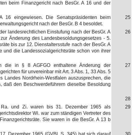
ten beim Finanzgericht nach BesGr. A 16 und der
A 16 eingewiesen. Die Senatspräsidenten beim
25
rwaltungsgericht nach der BesGr. B 4 besoldet.
der landesrechtlichen Einstufung nach der BesGr. A
26
z zur Änderung des Landesbesoldungsgesetzes - 5.
äte bis zur 12. Dienstaltersstufe nach der BesGr. A
 und die Landessozialgerichtsräte schon von ihrer
en die in § 8 AGFGO enthaltene Änderung der
27
ichten für unvereinbar mit Art. 3 Abs. 1, 33 Abs. 5
 des Landes Nordrhein-Westfalen auszusprechen, die
ln, daß den Beschwerdeführern dieselbe Besoldung
28
., Ra. und Zi. waren bis 31. Dezember 1965 als
29
richtsdirektor Wi. war zum ständigen Vertreter des
Finanzgerichtsräte. Sie waren in die BesGr. A 13 b
17. Dezember 1965 (GVBl. S. 345) hat sich darauf
30