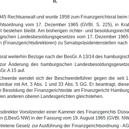
II.
1945 Rechtsanwalt und wurde 1958 zum Finanzgerichtsrat beim
htsordnung vom 17. Dezember 1965 (GVBl. S. 225), in Kraf
t bestehen bleibt. Am bisherigen richter- und besoldungsrecht
rgischen Landesbesoldungsgesetzes vom 17. Dezember 1965 (
(Finanzgerichtsdirektoren) zu Senatspräsidentenstellen nach 
srat weiterhin Bezüge nach der BesGr. A 13/14 des hamburgi
es zur Änderung des hamburgischen Landesbesoldungsgesetz
Gr. A 15 auf.
hwerde wendet sich der Beschwerdeführer gegen die seit 1.
einbar mit Art. 3 Abs. 1 und 33 Abs. 5 GG. Er beantragt, dies
 die Besoldung der Finanzgerichtsräte am Finanzgericht Hambur
 den anderen oberen Landesgerichten gleichstehen.
tsdirektor Vorsitzender einer Kammer des Finanzgerichts Düss
n (LBesG NW) in der Fassung vom 19. August 1965 (GVBl. NW 
getretene Gesetz zur Ausführung der Finanzgerichtsordnung - 