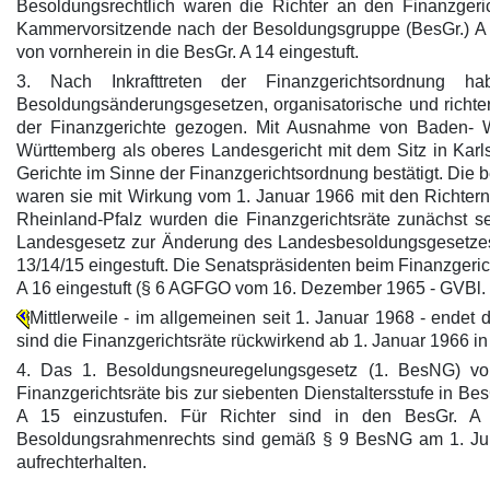
Besoldungsrechtlich waren die Richter an den Finanzgerich
Kammervorsitzende nach der Besoldungsgruppe (BesGr.) A 15
von vornherein in die BesGr. A 14 eingestuft.
3. Nach Inkrafttreten der Finanzgerichtsordnung h
Besoldungsänderungsgesetzen, organisatorische und richte
der Finanzgerichte gezogen. Mit Ausnahme von Baden- Wür
Württemberg als oberes Landesgericht mit dem Sitz in Karls
Gerichte im Sinne der Finanzgerichtsordnung bestätigt. Die 
waren sie mit Wirkung vom 1. Januar 1966 mit den Richtern
Rheinland-Pfalz wurden die Finanzgerichtsräte zunächst s
Landesgesetz zur Änderung des Landesbesoldungsgesetzes 
13/14/15 eingestuft. Die Senatspräsidenten beim Finanzgeric
A 16 eingestuft (§ 6 AGFGO vom 16. Dezember 1965 - GVBl. S
Mittlerweile - im allgemeinen seit 1. Januar 1968 - endet
sind die Finanzgerichtsräte rückwirkend ab 1. Januar 1966 in
4. Das 1. Besoldungsneuregelungsgesetz (1. BesNG) vo
Finanzgerichtsräte bis zur siebenten Dienstaltersstufe in Bes
A 15 einzustufen. Für Richter sind in den BesGr. A
Besoldungsrahmenrechts sind gemäß § 9 BesNG am 1. Juli 
aufrechterhalten.