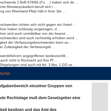
chwerde 2 BvR 678/66 (Fu. ...) haben sich de ...
e Ministerpräsident beruft sich i ...
 von Rheinland-Pfalz hält in ihrer Ste ...
chwerden richten sich nicht gegen ein Unterl ...
rer haben schlüssig vorgetragen, d ...
er sind auch unmittelbar von der beanst ...
schwerden sind auch rechtzeitig erhoben word ...
gkeit der Verfassungsbeschwerden kann au ...
er Zulässigkeit der Verfassungsb ...
erdeführern angegriffenen landesrechtli ...
ch nicht in Rücksicht auf ihre Pf ...
Regelungen sind auch mit Art. 3 Abs. 1 GG ve ...
tscher
Aufgabenbereich einzelner Gruppen von
fende Rechtslage muß dem Gesetzgeber eine
gkeit besitzen und das Amt des