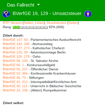
Das Fallrecht
BVerfGE 19, 129 - Umsatzsteuer
Abruf und Rang:
RTF-Version
(
Seiten
,
Linien
),
Druckversion
(
Seiten
)
Rang:
92% (656)
Zitiert durch:
BVerfGE 147, 50
- Parlamentarisches Auskunftsrecht
BVerfGE 143, 246
- Atomausstieg
BVerfGE 137, 273
- Katholischer Chefarzt
BVerfGE 125, 39
- Adventssonntage Berlin
BVerfGE 105, 279
- Osho
BVerfGE 99, 100
- St. Salvator Kirche
BVerfGE 66, 1
- Konkursausfallgeld
BVerfGE 55, 207
- Öffentlicher Dienst
BVerfGE 53, 366
- Konfessionelle Krankenhäuser
BVerfGE 46, 73
- Stiftungen
BVerfGE 42, 312
- Inkompatibilität/Kirchliches Amt
BVerfGE 30, 112
- Unterricht in Biblischer Geschichte
BVerfGE 24, 236
- (Aktion) Rumpelkammer
Zitiert selbst: