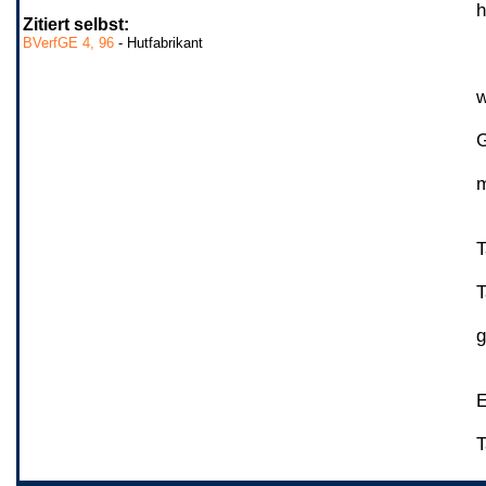
h
Zitiert selbst:
BVerfGE 4, 96
- Hutfabrikant
w
G
m
T
T
g
E
T