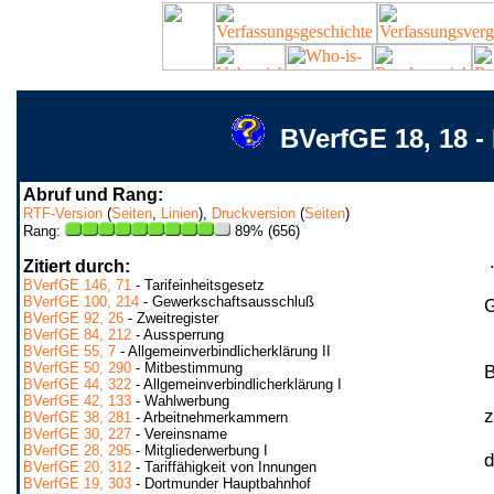
BVerfGE 18, 18 -
Abruf und Rang:
RTF-Version
(
Seiten
,
Linien
),
Druckversion
(
Seiten
)
Rang:
89% (656)
.
Zitiert durch:
BVerfGE 146, 71
- Tarifeinheitsgesetz
BVerfGE 100, 214
- Gewerkschaftsausschluß
G
BVerfGE 92, 26
- Zweitregister
BVerfGE 84, 212
- Aussperrung
BVerfGE 55, 7
- Allgemeinverbindlicherklärung II
BVerfGE 50, 290
- Mitbestimmung
B
BVerfGE 44, 322
- Allgemeinverbindlicherklärung I
BVerfGE 42, 133
- Wahlwerbung
z
BVerfGE 38, 281
- Arbeitnehmerkammern
BVerfGE 30, 227
- Vereinsname
BVerfGE 28, 295
- Mitgliederwerbung I
d
BVerfGE 20, 312
- Tariffähigkeit von Innungen
BVerfGE 19, 303
- Dortmunder Hauptbahnhof