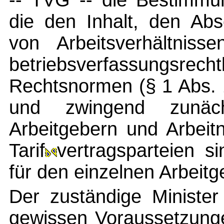
-- TVG -- die Bestimmun
die den Inhalt, den Ab
von Arbeitsverhältniss
betriebsverfassungsrech
Rechtsnormen (§ 1 Abs. 1
und zwingend zunäc
Arbeitgebern und Arbeit
Tarif
vertragsparteien si
für den einzelnen Arbeitg
Der zuständige Ministe
gewissen Voraussetzunge