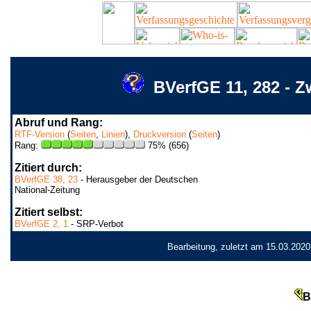
BVerfGE 11, 282 - Z
Abruf und Rang:
RTF-Version
(
Seiten
,
Linien
),
Druckversion
(
Seiten
)
Rang:
75% (656)
Zitiert durch:
BVerfGE 38, 23
- Herausgeber der Deutschen
National-Zeitung
Zitiert selbst:
BVerfGE 2, 1
- SRP-Verbot
Bearbeitung, zuletzt am 15.03.2020
B