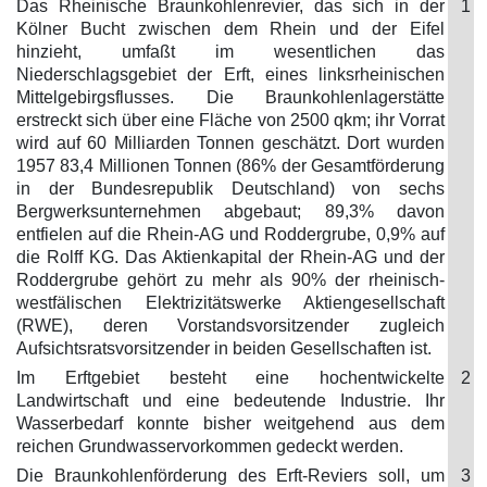
Das Rheinische Braunkohlenrevier, das sich in der
1
Kölner Bucht zwischen dem Rhein und der Eifel
hinzieht, umfaßt im wesentlichen das
Niederschlagsgebiet der Erft, eines linksrheinischen
Mittelgebirgsflusses. Die Braunkohlenlagerstätte
erstreckt sich über eine Fläche von 2500 qkm; ihr Vorrat
wird auf 60 Milliarden Tonnen geschätzt. Dort wurden
1957 83,4 Millionen Tonnen (86% der Gesamtförderung
in der Bundesrepublik Deutschland) von sechs
Bergwerksunternehmen abgebaut; 89,3% davon
entfielen auf die Rhein-AG und Roddergrube, 0,9% auf
die Rolff KG. Das Aktienkapital der Rhein-AG und der
Roddergrube gehört zu mehr als 90% der rheinisch-
westfälischen Elektrizitätswerke Aktiengesellschaft
(RWE), deren Vorstandsvorsitzender zugleich
Aufsichtsratsvorsitzender in beiden Gesellschaften ist.
Im Erftgebiet besteht eine hochentwickelte
2
Landwirtschaft und eine bedeutende Industrie. Ihr
Wasserbedarf konnte bisher weitgehend aus dem
reichen Grundwasservorkommen gedeckt werden.
Die Braunkohlenförderung des Erft-Reviers soll, um
3