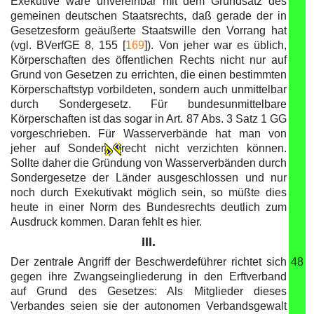
Exekutive wäre unvereinbar mit dem Grundsatz des
gemeinen deutschen Staatsrechts, daß gerade der in
Gesetzesform geäußerte Staatswille den Vorrang hat
(vgl. BVerfGE 8, 155 [
169
]). Von jeher war es üblich,
Körperschaften des öffentlichen Rechts nicht nur auf
Grund von Gesetzen zu errichten, die einen bestimmten
Körperschaftstyp vorbildeten, sondern auch unmittelbar
durch Sondergesetz. Für bundesunmittelbare
Körperschaften ist das sogar in Art. 87 Abs. 3 Satz 1 GG
vorgeschrieben. Für Wasserverbände hat man von
jeher auf Sonder
recht nicht verzichten können.
Sollte daher die Gründung von Wasserverbänden durch
Sondergesetze der Länder ausgeschlossen und nur
noch durch Exekutivakt möglich sein, so müßte dies
heute in einer Norm des Bundesrechts deutlich zum
Ausdruck kommen. Daran fehlt es hier.
III.
Der zentrale Angriff der Beschwerdeführer richtet sich
48
gegen ihre Zwangseingliederung in den Erftverband
auf Grund des Gesetzes: Als Mitglieder dieses
Verbandes seien sie der autonomen Verbandsgewalt