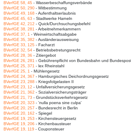
BVerfGE 58, 45
- Wasserbeschaffungsverbände
BVerfGE 50, 290
- Mitbestimmung
BVerfGE 49, 168
- Aufenthaltserlaubnis
BVerfGE 45, 63
- Stadtwerke Hameln
BVerfGE 42, 212
- Quick/Durchsuchungsbefehl
BVerfGE 38, 281
- Arbeitnehmerkammern
BVerfGE 37, 1
- Weinwirtschaftsabgabe
BVerfGE 35, 382
- Ausländerausweisung
BVerfGE 33, 125
- Facharzt
BVerfGE 32, 54
- Betriebsbetretungsrecht
BVerfGE 28, 36
- Zitiergebot
BVerfGE 26, 281
- Gebührenpflicht von Bundesbahn und Bundespos
BVerfGE 25, 371
- lex Rheinstahl
BVerfGE 25, 1
- Mühlengesetz
BVerfGE 24, 367
- Hamburgisches Deichordnungsgesetz
BVerfGE 23, 288
- Kriegsfolgelasten II
BVerfGE 23, 12
- Unfallversicherungsgesetz
BVerfGE 21, 362
- Sozialversicherungsträger
BVerfGE 21, 73
- Grundstücksverkehrsgesetz
BVerfGE 20, 323
- 'nulla poena sine culpa'
BVerfGE 20, 257
- Bundesrecht in Berlin
BVerfGE 20, 162
- Spiegel
BVerfGE 19, 253
- Kirchensteuergesetz
BVerfGE 19, 206
- Kirchenbausteuer
BVerfGE 19, 119
- Couponsteuer