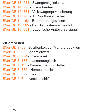
BVerfGE 15, 235
- Zwangsmitgliedschaft
BVerfGE 14, 221
- Fremdrenten
BVerfGE 12, 354
- Volkswagenprivatisierung
BVerfGE 12, 205
- 1. Rundfunkentscheidung
BVerfGE 11, 192
- Beurkundungswesen
BVerfGE 11, 105
- Familienlastenausgleich I
BVerfGE 10, 354
- Bayerische Ärzteversorgung
Zitiert selbst:
BVerfGE 9, 83
- Strafbarkeit der Arzneiproduktion
BVerfGE 9, 3
- Eigenmietwert
BVerfGE 8, 274
- Preisgesetz
BVerfGE 8, 155
- Lastenausgleich
BVerfGE 7, 111
- Bayerische Flugblätter
BVerfGE 6, 389
- Homosexuelle
BVerfGE 6, 32
- Elfes
BVerfGE 4, 7
- Investitionshilfe
A. - I.