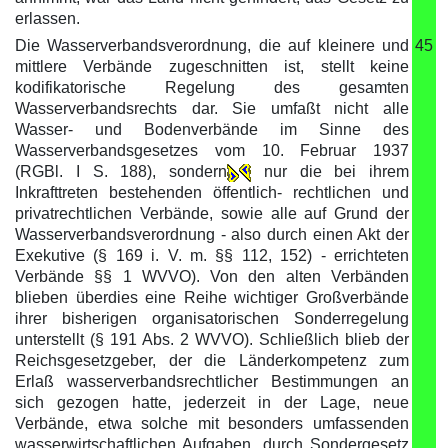
erlassen.
Die Wasserverbandsverordnung, die auf kleinere und
45
mittlere Verbände zugeschnitten ist, stellt keine
kodifikatorische Regelung des gesamten
Wasserverbandsrechts dar. Sie umfaßt nicht alle
Wasser- und Bodenverbände im Sinne des
Wasserverbandsgesetzes vom 10. Februar 1937
(RGBl. I S. 188), sondern
nur die bei ihrem
Inkrafttreten bestehenden öffentlich- rechtlichen und
privatrechtlichen Verbände, sowie alle auf Grund der
Wasserverbandsverordnung - also durch einen Akt der
Exekutive (§ 169 i. V. m. §§ 112, 152) - errichteten
Verbände §§ 1 WVVO). Von den alten Verbänden
blieben überdies eine Reihe wichtiger Großverbände
ihrer bisherigen organisatorischen Sonderregelung
unterstellt (§ 191 Abs. 2 WVVO). Schließlich blieb der
Reichsgesetzgeber, der die Länderkompetenz zum
Erlaß wasserverbandsrechtlicher Bestimmungen an
sich gezogen hatte, jederzeit in der Lage, neue
Verbände, etwa solche mit besonders umfassenden
wasserwirtschaftlichen Aufgaben, durch Sondergesetz