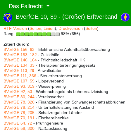
Das Fallrecht
BVerfGE 10, 89 - (Großer) Erftverband
Abruf und Rang:
RTF-Version
(
Seiten
,
Linien
),
Druckversion
(
Seiten
)
Rang:
98% (656)
Zitiert durch:
BVerfGE 156, 63
- Elektronische Aufenthaltsüberwachung
BVerfGE 153, 182
- Zuizidhilfe
BVerfGE 146, 164
- Pflichtmitgliedschaft IHK
BVerfGE 134, 33
- Therapieunterbringungsgesetz
BVerfGE 113, 29
- Anwaltsdaten
BVerfGE 111, 366
- Steuerberaterwerbung
BVerfGE 107, 59
- Lippeverband
BVerfGE 93, 319
- Wasserpfennig
BVerfGE 92, 53
- Weihnachtsgeld als Lohnersatzleistung
BVerfGE 80, 244
- Vereinsverbot
BVerfGE 78, 320
- Finanzierung von Schwangerschaftsabbrüchen
BVerfGE 78, 214
- Unterhaltsleistung ins Ausland
BVerfGE 78, 205
- Schatzregal der Länder
BVerfGE 70, 191
- Fischereibezirke
BVerfGE 64, 72
- Prüfingenieure
BVerfGE 58, 300
- Naßauskiesung