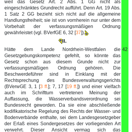
weil das Gesetz Art. 2 Abs. 1 GG nicht als
eingeschränktes Grundrecht aufführt. Denn Art. 19 Abs.
1 Satz 2 GG bezieht sich nicht auf die allgemeine
Handlungsfreiheit; sie ist von vornherein nur unter dem
Vorbehalt der verfassungsmäßigen Ordnung
gewährleistet (vgl. BVerfGE 6, 32 [
37
]).
II.
Hätte dem Lande Nordrhein-Westfalen die
42
Gesetzgebungskompetenz gefehlt, so könnte das
Gesetz schon aus diesem Grunde nicht zur
verfassungsmäßigen Ordnung gehören. Die
Beschwerdeführer sind in Einklang mit der
Rechtsprechung des Bundesverwaltungsgerichts
(BVerwGE 3, 1 [
3 ff.
]; 7, 17 [
19 ff.
]) und einer vielfach
auch im Schrifttum vertretenen Meinung der
Auffassung, die Wasserverbandsverordnung sei
Bundesrecht geworden. Da sie eine abschließende
kodifikatorische Regelung des Rechts der Wasser- und
Bodenverbände enthalte, sei dem Landesgesetzgeber
der Erlaß eines Sondergesetzes der vorliegenden Art
verwehrt. Dieser Ansicht vermag sich das