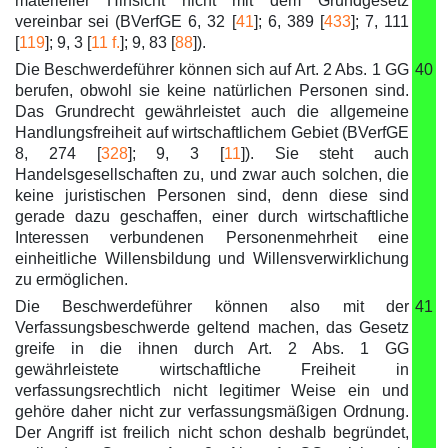
materieller Hinsicht nicht mit dem Grundgesetz
vereinbar sei (BVerfGE 6, 32 [
41
]; 6, 389 [
433
]; 7, 111
[
119
]; 9, 3 [
11 f.
]; 9, 83 [
88
]).
Die Beschwerdeführer können sich auf Art. 2 Abs. 1 GG
40
berufen, obwohl sie keine natürlichen Personen sind.
Das Grundrecht gewährleistet auch die allgemeine
Handlungsfreiheit auf wirtschaftlichem Gebiet (BVerfGE
8, 274 [
328
]; 9, 3 [
11
]). Sie steht auch
Handelsgesellschaften zu, und zwar auch solchen, die
keine juristischen Personen sind, denn diese sind
gerade dazu geschaffen, einer durch wirtschaftliche
Interessen verbundenen Personenmehrheit eine
einheitliche Willensbildung und Willensverwirklichung
zu ermöglichen.
Die Beschwerdeführer können also mit der
41
Verfassungsbeschwerde geltend machen, das Gesetz
greife in die ihnen durch Art. 2 Abs. 1 GG
gewährleistete wirtschaftliche Freiheit in
verfassungsrechtlich nicht legitimer Weise ein und
gehöre daher nicht zur verfassungsmäßigen Ordnung.
Der Angriff ist freilich nicht schon deshalb begründet,