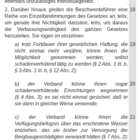
ebenfalls unzulässiges Individualgesetz.
2. Darüber hinaus greifen die Beschwerdeführer eine
18
Reihe von Einzelbestimmungen des Gesetzes an, teils,
um gerade ihre Nichtigkeit darzutun, teils, um daraus
die Verfassungswidrigkeit des ganzen Gesetzes
herzuleiten. Sie rügen im einzelnen:
a) trotz Fortdauer ihrer gesetzlichen Haftung, die
19
nicht einmal mehr verjähre, könne ihnen die
Möglichkeit genommen werden, selbst
schadenverhütend tätig zu werden (§ 2 Abs. 1 lit. b,
§ 3 Abs. 1 lit. b, § 12 Abs. 2);
b) der Verband könne ihnen sogar
20
schadenverhütende Einrichtungen wegnehmen
(§ 4 Abs. 3); es sei nicht einmal gesichert, daß er
sie dann in gleicher Weise verwende;
c) der Verband könne ihnen die
21
Verfügungsbefugnis über das erschrotene Wasser
entziehen, das sie bisher zur Versorgung der
Bergbaugeschädigten verwandt hätten (§ 7 Abs. 2);