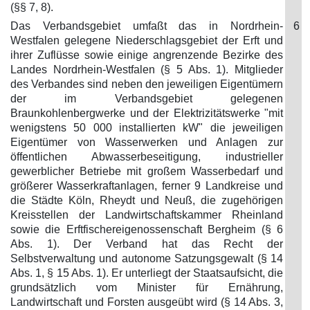
(§§ 7, 8).
Das Verbandsgebiet umfaßt das in Nordrhein-
6
Westfalen gelegene Niederschlagsgebiet der Erft und
ihrer Zuflüsse sowie einige angrenzende Bezirke des
Landes Nordrhein-Westfalen (§ 5 Abs. 1). Mitglieder
des Verbandes sind neben den jeweiligen Eigentümern
der im Verbandsgebiet gelegenen
Braunkohlenbergwerke und der Elektrizitätswerke "mit
wenigstens 50 000 installierten kW" die jeweiligen
Eigentümer von Wasserwerken und Anlagen zur
öffentlichen Abwasserbeseitigung, industrieller
gewerblicher Betriebe mit großem Wasserbedarf und
größerer Wasserkraftanlagen, ferner 9 Landkreise und
die Städte Köln, Rheydt und Neuß, die zugehörigen
Kreisstellen der Landwirtschaftskammer Rheinland
sowie die Erftfischereigenossenschaft Bergheim (§ 6
Abs. 1). Der Verband hat das Recht der
Selbstverwaltung und autonome Satzungsgewalt (§ 14
Abs. 1, § 15 Abs. 1). Er unterliegt der Staatsaufsicht, die
grundsätzlich vom Minister für Ernährung,
Landwirtschaft und Forsten ausgeübt wird (§ 14 Abs. 3,