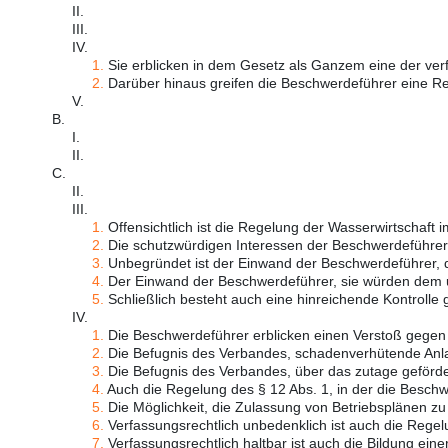
II.
III.
IV.
1.
Sie erblicken in dem Gesetz als Ganzem eine der ver
2.
Darüber hinaus greifen die Beschwerdeführer eine Rei
V.
B.
I.
II.
C.
II.
III.
1.
Offensichtlich ist die Regelung der Wasserwirtschaft im
2.
Die schutzwürdigen Interessen der Beschwerdeführer 
3.
Unbegründet ist der Einwand der Beschwerdeführer, d
4.
Der Einwand der Beschwerdeführer, sie würden dem u
5.
Schließlich besteht auch eine hinreichende Kontrolle g
IV.
1.
Die Beschwerdeführer erblicken einen Verstoß gegen 
2.
Die Befugnis des Verbandes, schadenverhütende Anla
3.
Die Befugnis des Verbandes, über das zutage geförder
4.
Auch die Regelung des § 12 Abs. 1, in der die Beschw 
5.
Die Möglichkeit, die Zulassung von Betriebsplänen zu 
6.
Verfassungsrechtlich unbedenklich ist auch die Regelu
7.
Verfassungsrechtlich haltbar ist auch die Bildung einer