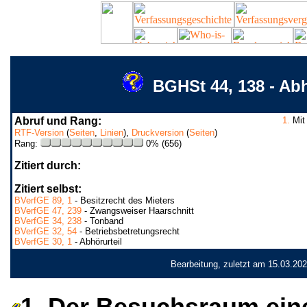
BGHSt 44, 138 - A
Abruf und Rang:
1.
Mit 
RTF-Version
(
Seiten
,
Linien
),
Druckversion
(
Seiten
)
Rang:
0% (656)
Zitiert durch:
Zitiert selbst:
BVerfGE 89, 1
- Besitzrecht des Mieters
BVerfGE 47, 239
- Zwangsweiser Haarschnitt
BVerfGE 34, 238
- Tonband
BVerfGE 32, 54
- Betriebsbetretungsrecht
BVerfGE 30, 1
- Abhörurteil
Bearbeitung, zuletzt am 15.03.20
1. Der Besuchsraum ein