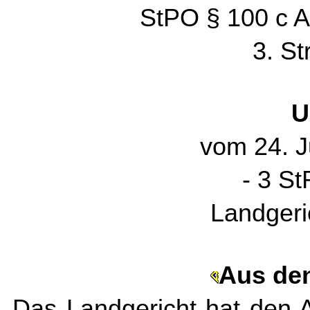
StPO § 100 c Ab
3. St
U
vom 24. J
- 3 St
Landgeri
Aus de
Das Landgericht hat den 