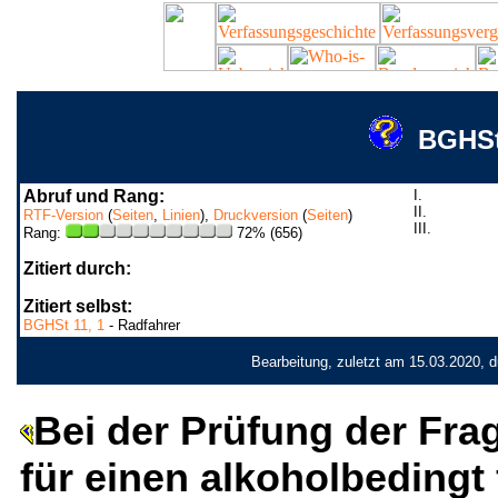
BGHSt 
Abruf und Rang:
I.
II.
RTF-Version
(
Seiten
,
Linien
),
Druckversion
(
Seiten
)
III.
Rang:
72% (656)
Zitiert durch:
Zitiert selbst:
BGHSt 11, 1
- Radfahrer
Bearbeitung, zuletzt am 15.03.2020, 
Bei der Prüfung der Frag
für einen alkoholbedingt