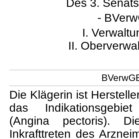
Des 3. Senats
- BVerw
I. Verwaltu
II. Oberverwa
BVerwGE 
Die Klägerin ist Herstelle
das Indikationsgebie
(Angina pectoris). D
Inkrafttreten des Arznei