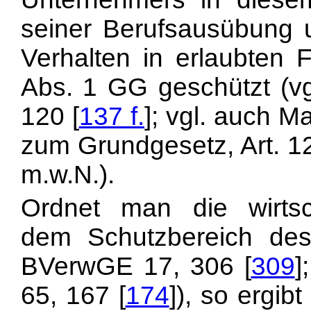
seiner Berufsausübung u
Verhalten in erlaubten 
Abs. 1 GG geschützt (vg
120 [
137 f.
]; vgl. auch 
zum Grundgesetz, Art. 12
m.w.N.).
Ordnet man die wirtsch
dem Schutzbereich des
BVerwGE 17, 306 [
309
]
65, 167 [
174
]), so ergib